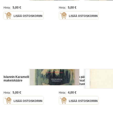
5,00 €
5,00 €
Hinta:
Hinta:
LISÄÄ OSTOSKORIIN
LISÄÄ OSTOSKORIIN
Islannin Karamelli - Karl Fazer -
Pohjoismainen päivä / Nordens dag
makeiskääre
27.10.1936 kansalaisjuhla
Helsingissä - Ruotsin kuningas
Kustaa V, tasavallan presidentti P
E Svinhuvud, Tanskan ja Islannin
5,00 €
4,00 €
Hinta:
Hinta:
LISÄÄ OSTOSKORIIN
LISÄÄ OSTOSKORIIN