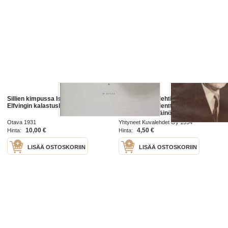
Sillien kimpussa Islannin vesillä -
Suomen Kuvalehti 1954 nr 17 /
Elfvingin kalastuslaivueessa.
Islannin presidentti Asgeir
Asgeirsson, Väinö Tanneria
tapaamassa, Lahden
Otava 1931
Yhtyneet Kuvalehdet Oy 1954
Ammattikoulu, aurinkoisilla
10,00 €
4,50 €
Hinta:
Hinta:
tuntureilla
LISÄÄ OSTOSKORIIN
LISÄÄ OSTOSKORIIN