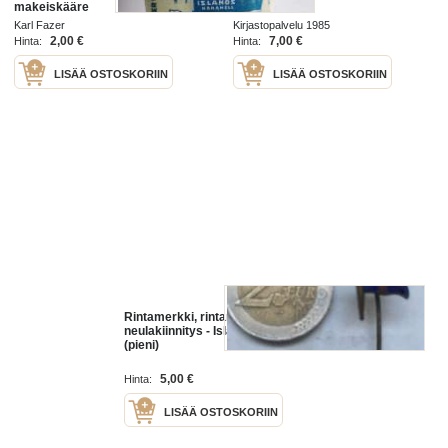
makeiskääre
Karl Fazer
Kirjastopalvelu 1985
2,00 €
7,00 €
Hinta:
Hinta:
LISÄÄ OSTOSKORIIN
LISÄÄ OSTOSKORIIN
Rintamerkki, rintaneula,
neulakiinnitys - Islannin lippu
(pieni)
5,00 €
Hinta:
LISÄÄ OSTOSKORIIN