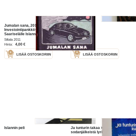
Jumalan sana, 2011. 2.p.
Islannin peli
Investointipankkiiri on jumittunut
Saariselälle Islannin tuhkapilven
vuoksi. Pitäisi ehtiä
Siltala 2011
WSOY 1972
Helsinkiin,houkuttelee
4,00 €
5,00 €
Hinta:
Hinta:
autonkuljettajan noutamaan
LISÄÄ OSTOSKORIIN
LISÄÄ OSTOSKORIIN
Islannin peli
Ja tunturin takaa kuulet : Islannin
sodanjälkeistä lyriikkaa