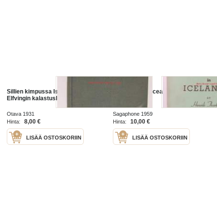
Sillien kimpussa Islannin vesillä -
Let`s say it in Iceandic (Sano se
Elfvingin kalastuslaivueessa.
Islanniksi)
Otava 1931
Sagaphone 1959
8,00 €
10,00 €
Hinta:
Hinta:
LISÄÄ OSTOSKORIIN
LISÄÄ OSTOSKORIIN