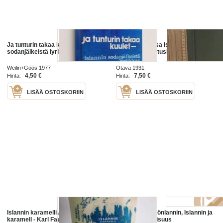
Ja tunturin takaa kuulet : Islannin
Sillien kimpussa Islannin vesillä -
sodanjälkeistä lyriikkaa
Elfvingin kalastuslaivueessa.
Weilin+Göös 1977
Otava 1931
4,50 €
7,50 €
Hinta:
Hinta:
LISÄÄ OSTOSKORIIN
LISÄÄ OSTOSKORIIN
Islannin karamelli / Islands
Färsaarten, Grönlannin, Islannin ja
karamell - Karl Fazer -
Saamen kirjallisuus