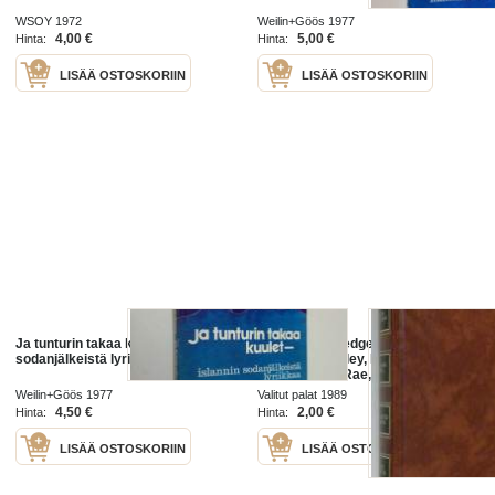
WSOY 1972
Weilin+Göös 1977
4,00 €
5,00 €
Hinta:
Hinta:
LISÄÄ OSTOSKORIIN
LISÄÄ OSTOSKORIIN
Ja tunturin takaa kuulet - : Islannin
Kirjavaliot : Gedge, Pauline : Niilin
sodanjälkeistä lyriikkaa
valtiatar ; Bagley, Desmond :
Islannin peli ; Rae, Catherine M. :
Julkisivun takana ; Stern, Richard
Weilin+Göös 1977
Valitut palat 1989
Martin : Uhka mereltä
4,50 €
2,00 €
Hinta:
Hinta:
LISÄÄ OSTOSKORIIN
LISÄÄ OSTOSKORIIN