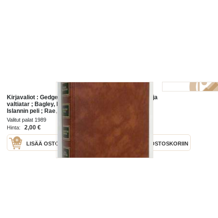
Kirjavaliot : Gedge, Pauline : Niilin
Islannin kirjailija
valtiatar ; Bagley, Desmond :
Islannin peli ; Rae, Catherine M. :
Julkisivun takana ; Stern, Richard
Valitut palat 1989
Loisto 2005
Martin : Uhka mereltä
2,00 €
7,00 €
Hinta:
Hinta:
LISÄÄ OSTOSKORIIN
LISÄÄ OSTOSKORIIN