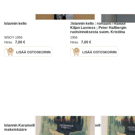
Islannin kello
:Islannin kello : romaani / Halldór
Kiljan Laxness ; Peter Hallbergin
ruotsinnoksesta suom. Kristiina
Kivivuori ; runot suom. Kirsi
WSOY 1956
1956
Kunnas.
7,00 €
7,00 €
Hinta:
Hinta:
LISÄÄ OSTOSKORIIN
LISÄÄ OSTOSKORIIN
Islannin Karamelli - Karl Fazer -
Islannin Karamelli - Karl Fazer -
makeiskääre
makeiskääre