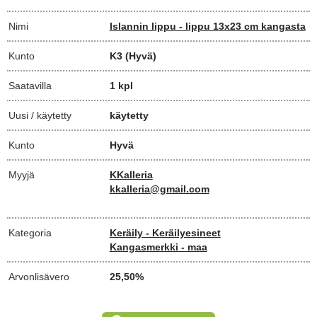
Nimi
Islannin lippu - lippu 13x23 cm kangasta
Kunto
K3
(Hyvä)
Saatavilla
1 kpl
Uusi / käytetty
käytetty
Kunto
Hyvä
Myyjä
KKalleria
kkalleria@gmail.com
Kategoria
Keräily - Keräilyesineet
Kangasmerkki - maa
Arvonlisävero
25,50%