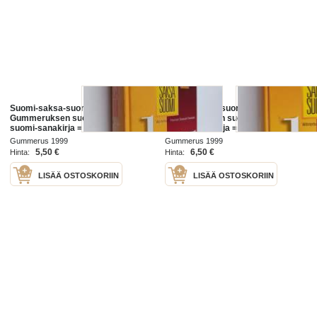
Suomi-saksa-suomi :
Suomi-saksa-suomi :
Gummeruksen suomi-saksa-
Gummeruksen suomi-saksa-
suomi-sanakirja = Wörterbuch
suomi-sanakirja = Wörterbuch
Finnisch-Deutsch-Finnisch
Finnisch-Deutsch-Finnisch
Gummerus 1999
Gummerus 1999
5,50 €
6,50 €
Hinta:
Hinta:
LISÄÄ OSTOSKORIIN
LISÄÄ OSTOSKORIIN