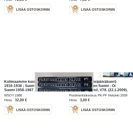
LISÄÄ OSTOSKORIIN
LISÄÄ OSTOSKORIIN
Kotimaamme kuva 1-3 : Suomi
Suomi FDC (ensipäiväkuori)
1916-1936 ; Suomi 1937-1957 ;
Monikulttuurinen Suomi - Oi
Suomi 1958-1987
maamme Suomi!, V78. (22.1.2009).
LAPE 1933-1937.
WSOY 1988
Postimerkkikeskus PK-PF Helsinki 2009
32,00 €
3,00 €
Hinta:
Hinta:
LISÄÄ OSTOSKORIIN
LISÄÄ OSTOSKORIIN