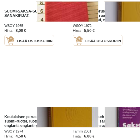
SUOMI-SAKSA-SUOMI PUNAISET
Koululaisen perussanakirja :
SANAKIRJAT.
suomi - ruotsi, ruotsi - suomi,
suomi - englanti, englanti-suomi
WSOY 1965
WSOY 1972
8,00 €
5,50 €
Hinta:
Hinta:
LISÄÄ OSTOSKORIIN
LISÄÄ OSTOSKORIIN
Koululaisen perussanakirja :
Finnisch-Deutsch : Wörterbuch =
suomi-ruotsi, ruotsi-suomi ; suomi-
Saksa-suomi : sanakirja - Saksa-
englanti, englanti-suomi
suomi - Saksa-suomi, suomi-saksa
sanakirja
WSOY 1974
Tammi 2001
4,50 €
6,00 €
Hinta:
Hinta: