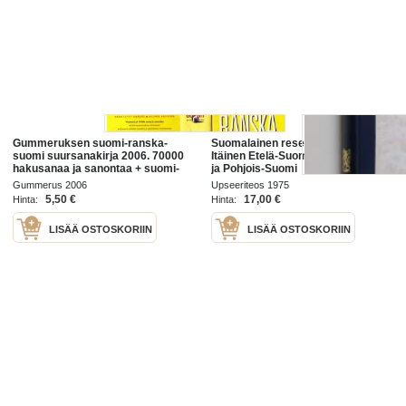
Gummeruksen suomi-ranska-
Suomalainen reservin upseeri 3-4 :
suomi suursanakirja 2006. 70000
Itäinen Etelä-Suomi, Keski-Suomi
hakusanaa ja sanontaa + suomi-
ja Pohjois-Suomi
ranska -opas
Gummerus 2006
Upseeriteos 1975
5,50 €
17,00 €
Hinta:
Hinta:
LISÄÄ OSTOSKORIIN
LISÄÄ OSTOSKORIIN