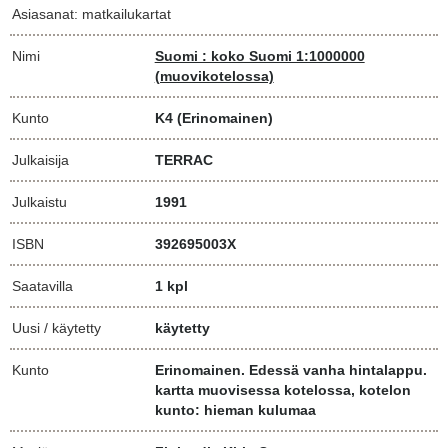
Asiasanat: matkailukartat
Nimi
Suomi : koko Suomi 1:1000000
(muovikotelossa)
Kunto
K4
(Erinomainen)
Julkaisija
TERRAC
Julkaistu
1991
ISBN
392695003X
Saatavilla
1 kpl
Uusi / käytetty
käytetty
Kunto
Erinomainen. Edessä vanha hintalappu.
kartta muovisessa kotelossa, kotelon
kunto: hieman kulumaa