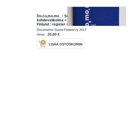
Do.co,mo.mo_ : Suomi :
kohdevalikoima = Do.co,mo.mo_ :
Finland : register selection - Suomi
: - Do.co,mo.mo_ : - Finland : -
Docomomo Suomi Finland ry 2017
Docomomo
20,00 €
Hinta:
LISÄÄ OSTOSKORIIN