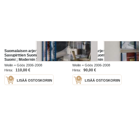
Suomalaisen arjen historia 1 - 4 :
Suomalaisen arjen historia 1-4 :
Savupirttien Suomi ; Säätyjen
Savupirttien Suomi ; Säätyjen
Suomi ; Modernin Suomen synty ;
Suomi ; Modernin Suomen Synty ;
Hyvinvoinnin Suomi ;
Hyvinvoinnin Suomi
Weilin + Göös 2006-2008
Weilin + Göös 2006-2008
110,00 €
90,00 €
Hinta:
Hinta:
LISÄÄ OSTOSKORIIN
LISÄÄ OSTOSKORIIN