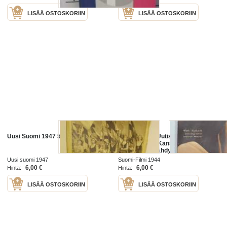
LISÄÄ OSTOSKORIIN
LISÄÄ OSTOSKORIIN
Uusi Suomi 1947 5/7 - Suurkisaliite
Suomi Filmin Uutisaitta 1944 nr 3
(Suomi-Filmi) Kansikuva Ruth
Buchardt, Välähdyksiä elokuvan
historiasta - Fritz Lang,
Uusi suomi 1947
Suomi-Filmi 1944
Haastattelusarjassa Eine Laine,
6,00 €
6,00 €
Hinta:
Hinta:
LISÄÄ OSTOSKORIIN
LISÄÄ OSTOSKORIIN