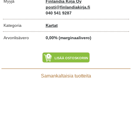
Myyjä
Finlandia Kirja Oy
posti@finlandiakirja.fi
040 541 9287
Kategoria
Kartat
Arvonlisävero
0,00% (marginaalivero)
LISÄÄ OSTOSKORIIN
Samankaltaisia tuotteita