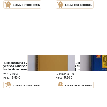
LISÄÄ OSTOSKORIIN
LISÄÄ OSTOSKORIIN
Tuplasanakirja : Viisi sanakirjaa
Suomi-ruotsi-suomi :
yksissä kansissa - Kodin ja
Gummeruksen suomi-ruotsi-
koululaisen perusteos : suomi-
suomi-sanakirja = finsk svensk
ruotsi, ruotsi-suomi, suomi-
finsk ordbok
WSOY 1983
Gummerus 1999
englanti, englanti-suomi,
5,50 €
5,50 €
Hinta:
Hinta:
sivistyssanasto
LISÄÄ OSTOSKORIIN
LISÄÄ OSTOSKORIIN