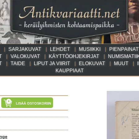
SARJAKUVAT
LEHDET
MUSIIKKI
PIENPAINA
T
VALOKUVAT
KÄYTTÖOHJEKIRJAT
NUMISMATII
T
TAIDE
LIPUT JA VIIRIT
ELOKUVAT
MUUT
KAUPPIAAT
LISÄÄ OSTOSKORIIN
ange