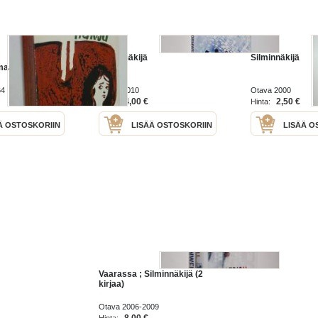
:
Silminnäkijä
Silminnäkijä
omaani
64
Otava 2010
Otava 2000
4,00 €
2,50 €
Hinta:
Hinta:
Ä OSTOSKORIIN
LISÄÄ OSTOSKORIIN
LISÄÄ O
Vaarassa ; Silminnäkijä (2
kirjaa)
Otava 2006-2009
8,00 €
Hinta: