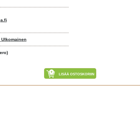
a.fi
- Ulkomainen
ero)
LISÄÄ OSTOSKORIIN