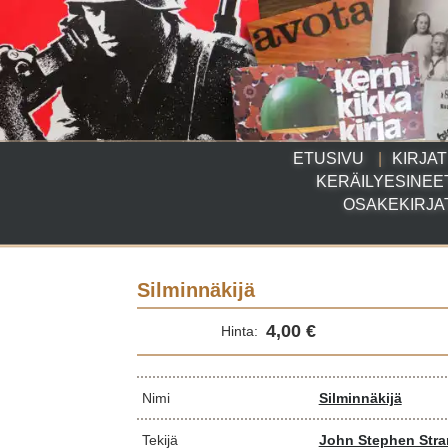
ETUSIVU
KIRJAT
KERÄILYESINEE
OSAKEKIRJA
Silminnäkijä
4,00 €
Hinta:
Nimi
Silminnäkijä
Tekijä
John Stephen Str