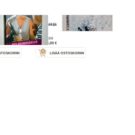
Silminnäkijä
Otava 2009
4,00 €
Hinta:
STOSKORIIN
LISÄÄ OSTOSKORIIN