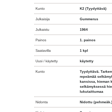
Kunto
K2
(Tyydyttävä)
Julkaisija
Gummerus
Julkaistu
1964
Painos
1. painos
Saatavilla
1 kpl
Uusi / käytetty
käytetty
Kunto
Tyydyttävä. Tarkem
repeämää selkämyk
kansissa, hieman 
selkämyksessä hie
lukutaittumaa
Nidonta
Nidottu (pehmeäk.