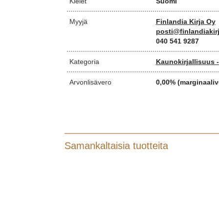
Kielet
Suomi
Myyjä
Finlandia Kirja Oy
posti@finlandiakirj
040 541 9287
Kategoria
Kaunokirjallisuus 
Arvonlisävero
0,00% (marginaaliv
Samankaltaisia tuotteita