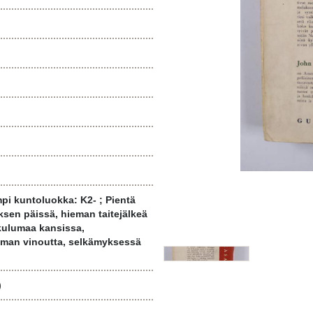
pi kuntoluokka: K2- ; Pientä
sen päissä, hieman taitejälkeä
kulumaa kansissa,
man vinoutta, selkämyksessä
)