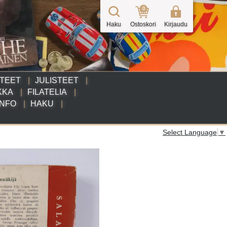
0
Haku
Ostoskori
Kirjaudu
TTEET
JULISTEET
KKA
FILATELIA
INFO
HAKU
Select Language
▼