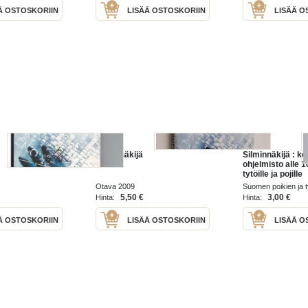
Ä OSTOSKORIIN
LISÄÄ OSTOSKORIIN
LISÄÄ O
Silminnäkijä
Silminnäkijä : ke
ohjelmisto alle 1
tytöille ja pojille
Otava 2009
Suomen poikien ja t
1990
5,50 €
3,00 €
Hinta:
Hinta:
Ä OSTOSKORIIN
LISÄÄ OSTOSKORIIN
LISÄÄ O