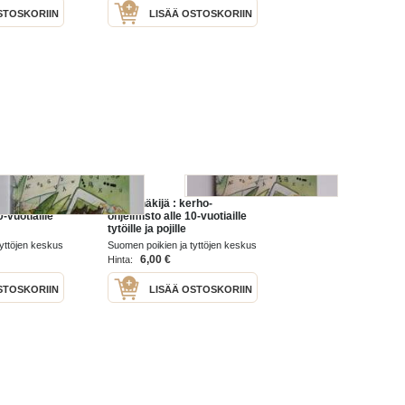
STOSKORIIN
LISÄÄ OSTOSKORIIN
rho-
Silminnäkijä : kerho-
0-vuotiaille
ohjelmisto alle 10-vuotiaille
tytöille ja pojille
yttöjen keskus
Suomen poikien ja tyttöjen keskus
1990
6,00 €
Hinta:
STOSKORIIN
LISÄÄ OSTOSKORIIN