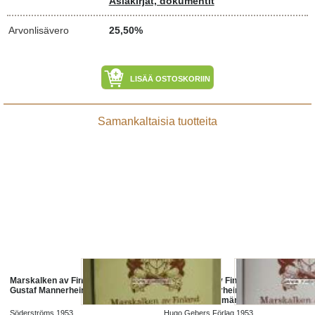
Asiakirjat, dokumentit
Arvonlisävero
25,50%
LISÄÄ OSTOSKORIIN
Samankaltaisia tuotteita
Marskalken av Finland friherre
Marskalken av Finland friherre
Gustaf Mannerheim
Gustaf Mannerheim krigaren -
statsmannen -människan
Söderströms 1953
Hugo Gebers Förlag 1953