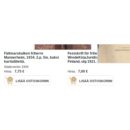
Fältmarskalken friherre
Festskrift för friherre R. A.
Mannerheim, 1934. 2.p. Sis. kaksi
WredeKirjaJuridiska föreningen i
karttaliitettä.
Finland, utg 1921.
Söderström 1934
7,75 €
7,00 €
Hinta:
Hinta:
LISÄÄ OSTOSKORIIN
LISÄÄ OSTOSKORIIN