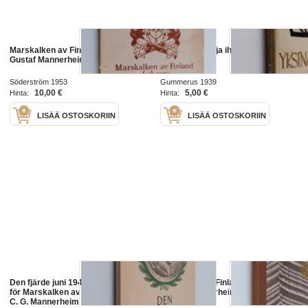
Marskalken av Finland, Friherre
Yksinäisyyttä ja ihmisvilinää -
Gustaf Mannerheim
muistelmia
Söderström 1953
Gummerus 1939
10,00 €
5,00 €
Hinta:
Hinta:
LISÄÄ OSTOSKORIIN
LISÄÄ OSTOSKORIIN
Den fjärde juni 1942 : hyllningarna
Marsalken av Finland friherre
för Marskalken av Finland Friherre
Gustaf Mannerheim
C. G. Mannerheim på 75-årsdagen