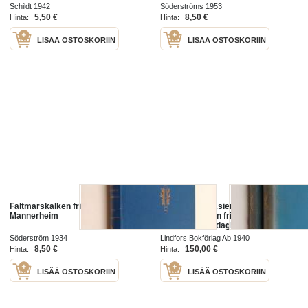
Schildt 1942
Söderströms 1953
5,50 €
8,50 €
Hinta:
Hinta:
LISÄÄ OSTOSKORIIN
LISÄÄ OSTOSKORIIN
Fältmarskalken friherre
Resa genom Asien 1-2 :
Mannerheim
Fältmarskalken friherre C. G.
Mannerheims dagböcker färda
under hans resa Kaspiska havet -
Söderström 1934
Lindfors Bokförlag Ab 1940
Peking (numeroitu)
8,50 €
150,00 €
Hinta:
Hinta:
LISÄÄ OSTOSKORIIN
LISÄÄ OSTOSKORIIN