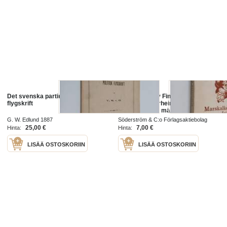
Det svenska partiet - politisk
Marskalken av Finland friherre
flygskrift
Gustaf Mannerheim. Krigaren -
statsmannen - människan
G. W. Edlund 1887
Söderström & C:o Förlagsaktiebolag
1953
25,00 €
7,00 €
Hinta:
Hinta:
LISÄÄ OSTOSKORIIN
LISÄÄ OSTOSKORIIN