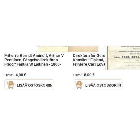
Friherre Berndt Aminoff, Arthur V
Direktorn för General-Guvernörs
Penttinen, Fängelsedirektören
Kansliet i Finland, Statsrådet
Fridolf Fant ja W Laitinen - 1800-
Friherre Carl Edvard Walleen St
luvunkäyntikortti 4 kpl
Petersburg , Hautajaiskutsu 1856
4,00 €
8,00 €
Hinta:
Hinta:
LISÄÄ OSTOSKORIIN
LISÄÄ OSTOSKORIIN