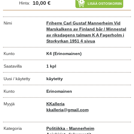
10,00 €
Hinta:
LISÄÄ OSTOSKORIIN
Nimi
Friherre Carl Gustaf Mannerheim Vid
Marskalkens av Finland bår / Minnestal
av riksdagens talmam K A Fagerholm i
Storkyrkan 1951 4 sivua
Kunto
K4
(Erinomainen)
Saatavilla
1 kpl
Uusi / käytetty
käytetty
Kunto
Erinomainen
Myyjä
KKalleria
kkalleria@gmail.com
Kategoria
Politiikka - Mannerheim