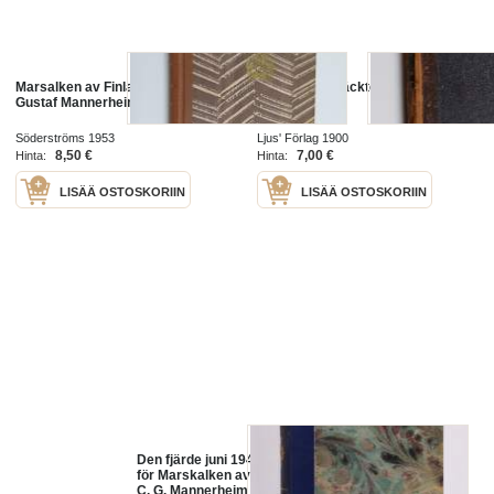
Marsalken av Finland friherre
De stora upptäckternas tidehvarf
Gustaf Mannerheim
Söderströms 1953
Ljus' Förlag 1900
8,50 €
7,00 €
Hinta:
Hinta:
LISÄÄ OSTOSKORIIN
LISÄÄ OSTOSKORIIN
Den fjärde juni 1942 : hyllningarna
för Marskalken av Finland Friherre
C. G. Mannerheim på 75-årsdagen