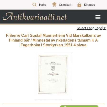
0
Haku
Ostoskori
Kirjaudu
Select Language
▼
Friherre Carl Gustaf Mannerheim Vid Marskalkens av
Finland bår / Minnestal av riksdagens talmam K A
Fagerholm i Storkyrkan 1951 4 sivua