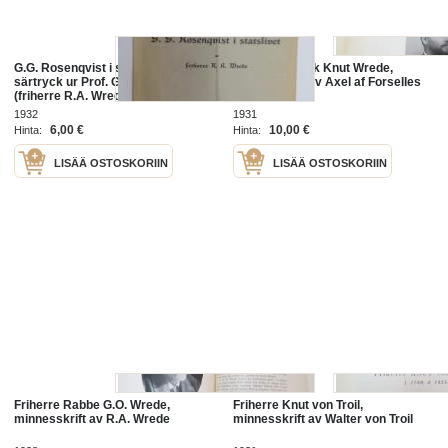
G.G. Rosenqvist i statslivet -
Friherre Henrik Knut Wrede,
särtryck ur Prof. G.G. minneskrift -
minnesskrift av Axel af Forselles
(friherre R.A. Wreden omiste
prokuraattori L. Kihlmanille) -
1932
1931
offprint
6,00 €
10,00 €
Hinta:
Hinta:
LISÄÄ OSTOSKORIIN
LISÄÄ OSTOSKORIIN
Friherre Rabbe G.O. Wrede,
Friherre Knut von Troil,
minnesskrift av R.A. Wrede
minnesskrift av Walter von Troil