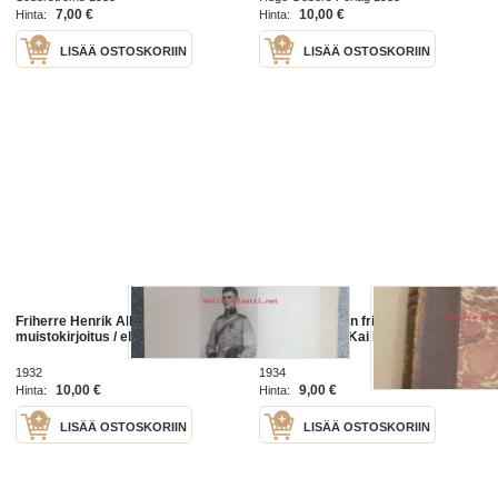
7,00 €
10,00 €
Hinta:
Hinta:
LISÄÄ OSTOSKORIIN
LISÄÄ OSTOSKORIIN
Friherre Henrik Albrecht Wrede -
Fältmarskalken friherre
muistokirjoitus / elämäkertatietoja
Mannerheim / Kai Donner.
1932
1934
10,00 €
9,00 €
Hinta:
Hinta:
LISÄÄ OSTOSKORIIN
LISÄÄ OSTOSKORIIN