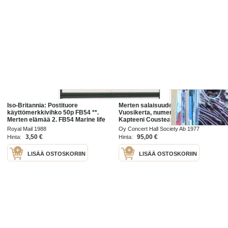
Iso-Britannia: Postituore
Merten salaisuudet 1977 -
käyttömerkkivihko 50p FB54 **.
Vuosikerta, numerot 1-50.
Merten elämää 2. FB54 Marine life
Kapteeni Cousteaun mukana
2. The Common Hermit crab,
maailman merillä ja merten
Royal Mail 1988
Oy Concert Hall Society Ab 1977
Bladder wrack, Laver spire shell.
syvyyksissä
3,50 €
95,00 €
Hinta:
Hinta:
LISÄÄ OSTOSKORIIN
LISÄÄ OSTOSKORIIN