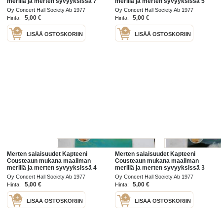
merillä ja merten syvyyksissä 7
merillä ja merten syvyyksissä 5
/77
/77
Oy Concert Hall Society Ab 1977
Oy Concert Hall Society Ab 1977
5,00 €
5,00 €
Hinta:
Hinta:
LISÄÄ OSTOSKORIIN
LISÄÄ OSTOSKORIIN
Merten salaisuudet Kapteeni
Merten salaisuudet Kapteeni
Cousteaun mukana maailman
Cousteaun mukana maailman
merillä ja merten syvyyksissä 4
merillä ja merten syvyyksissä 3
/77
/77
Oy Concert Hall Society Ab 1977
Oy Concert Hall Society Ab 1977
5,00 €
5,00 €
Hinta:
Hinta:
LISÄÄ OSTOSKORIIN
LISÄÄ OSTOSKORIIN