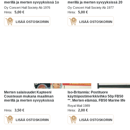
merillä ja merten syvyyksissä 1o
merillä ja merten syvyyksissä 20
/76
/77
Oy Concert Hall Society Ab 1976
Oy Concert Hall Society Ab 1977
5,00 €
5,00 €
Hinta:
Hinta:
LISÄÄ OSTOSKORIIN
LISÄÄ OSTOSKORIIN
Merten salaisuudet Kapteeni
Iso-Britannia: Postituore
Cousteaun mukana maailman
käyttöpostimerkkivihko 50p FB50
merillä ja merten syvyyksissä
**. Merten elämää. FB50 Marine life
1976 nrot 13 ja 14 , 2 lehteä
1. Parasitic Anemone, Common
Royal Mail 1989
whelk Shell, Umbrella
3,50 €
2,00 €
Hinta:
Hinta:
LISÄÄ OSTOSKORIIN
LISÄÄ OSTOSKORIIN