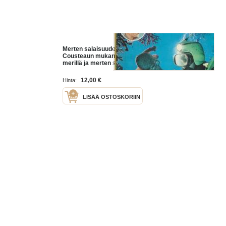
Merten salaisuudet Kapteeni
Cousteaun mukana maailman
merillä ja merten syvyyksissä
1976 nrot 1-6,8,10-25,28,32,47,48
ja 50 yht 27 lehteä
12,00 €
Hinta:
LISÄÄ OSTOSKORIIN