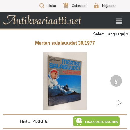
0
Haku
Ostoskori
Kirjaudu
Select Language
▼
Merten salaisuudet 39/1977
›
4,00 €
Hinta:
LISÄÄ OSTOSKORIIN