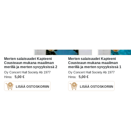
Merten salaisuudet Kapteeni
Merten salaisuudet Kapteeni
Cousteaun mukana maailman
Cousteaun mukana maailman
merillä ja merten syvyyksissä 2
merillä ja merten syvyyksissä 1
/77
/77
Oy Concert Hall Society Ab 1977
Oy Concert Hall Society Ab 1977
5,00 €
5,00 €
Hinta:
Hinta:
LISÄÄ OSTOSKORIIN
LISÄÄ OSTOSKORIIN