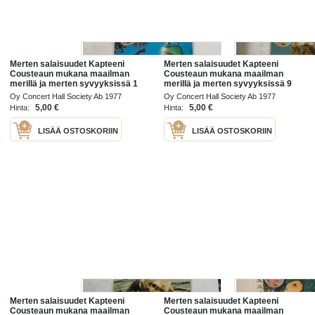
Merten salaisuudet Kapteeni
Merten salaisuudet Kapteeni
Cousteaun mukana maailman
Cousteaun mukana maailman
merillä ja merten syvyyksissä 1
merillä ja merten syvyyksissä 9
/76
/76
Oy Concert Hall Society Ab 1977
Oy Concert Hall Society Ab 1977
5,00 €
5,00 €
Hinta:
Hinta:
LISÄÄ OSTOSKORIIN
LISÄÄ OSTOSKORIIN
Merten salaisuudet Kapteeni
Merten salaisuudet Kapteeni
Cousteaun mukana maailman
Cousteaun mukana maailman