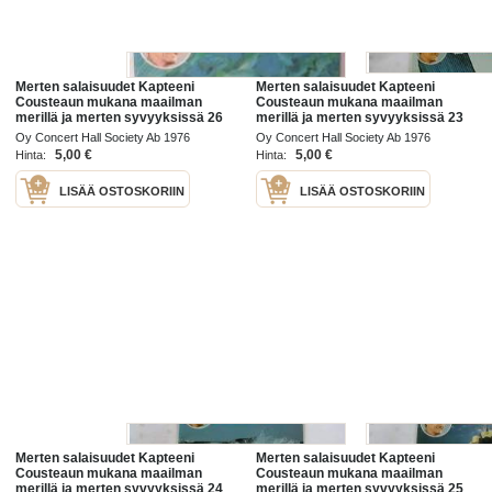
Merten salaisuudet Kapteeni
Merten salaisuudet Kapteeni
Cousteaun mukana maailman
Cousteaun mukana maailman
merillä ja merten syvyyksissä 26
merillä ja merten syvyyksissä 23
/76
/76
Oy Concert Hall Society Ab 1976
Oy Concert Hall Society Ab 1976
5,00 €
5,00 €
Hinta:
Hinta:
LISÄÄ OSTOSKORIIN
LISÄÄ OSTOSKORIIN
Merten salaisuudet Kapteeni
Merten salaisuudet Kapteeni
Cousteaun mukana maailman
Cousteaun mukana maailman
merillä ja merten syvyyksissä 24
merillä ja merten syvyyksissä 25