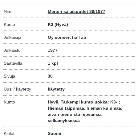
Nimi
Merten salaisuudet 39/1977
Kunto
K3
(Hyvä)
Julkaisija
Oy concert hall ab
Julkaistu
1977
Saatavilla
1 kpl
Sivuja
30
Uusi / käytetty
käytetty
Kunto
Hyvä. Tarkempi kuntoluokka: K3- ;
Hieman taipumaa, hieman kulumaa,
aivan pienoista repeämää
selkämyksessä
Kielet
Suomi