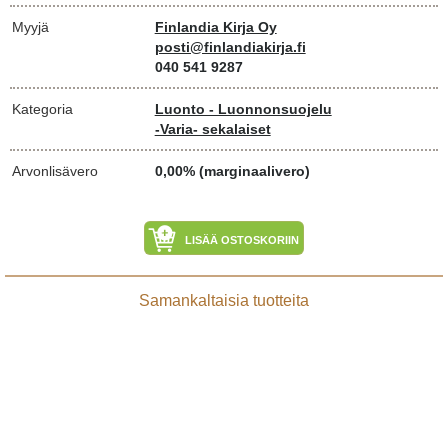
Myyjä
Finlandia Kirja Oy
posti@finlandiakirja.fi
040 541 9287
Kategoria
Luonto - Luonnonsuojelu
-Varia- sekalaiset
Arvonlisävero
0,00% (marginaalivero)
LISÄÄ OSTOSKORIIN
Samankaltaisia tuotteita