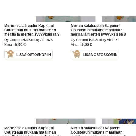
Merten salaisuudet Kapteeni
Merten salaisuudet Kapteeni
Cousteaun mukana maailman
Cousteaun mukana maailman
merillä ja merten syvyyksissä 9
merillä ja merten syvyyksissä 8
/77
/77
Oy Concert Hall Society Ab 1976
Oy Concert Hall Society Ab 1977
5,00 €
5,00 €
Hinta:
Hinta:
LISÄÄ OSTOSKORIIN
LISÄÄ OSTOSKORIIN
Merten salaisuudet Kapteeni
Merten salaisuudet Kapteeni
Cousteaun mukana maailman
Cousteaun mukana maailman