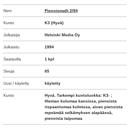
Nimi
Pienoismalli 2/94
Kunto
K3
(Hyvä)
Julkaisija
Helsinki Media Oy
Julkaistu
1994
Saatavilla
1 kpl
Sivuja
65
Uusi / käytetty
käytetty
Kunto
Hyvä. Tarkempi kuntoluokka: K3- ;
Hieman kulumaa kansissa, pienoista
rispaantumaa kulmissa, aivan pienoista
repeämää selkämyksen alapäässä,
pienoista taipumaa