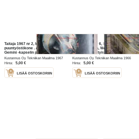
Taitaja 1967 nr 2, Mini Gt Emco-
Taitaja 1966 nr 6, Ilmojen
puuntyöstökone . Askarteluohje:
aristokraatteja, Westland
Gemini -kapselin pienoismalli.
Lysander, Ryhtyisinkö keräämään
Lennokki malli :Sinisiipi -
vanhoja rahoja, Kun se on valmis -
Kustannus Oy Tekniikan Maailma 1967
Kustannus Oy Tekniikan Maailma 1966
pienoismalli. Kitaratremolo.
laivan pienoismalli - Constitution
5,00 €
5,00 €
Hinta:
Hinta:
Nürnbergin
LISÄÄ OSTOSKORIIN
LISÄÄ OSTOSKORIIN