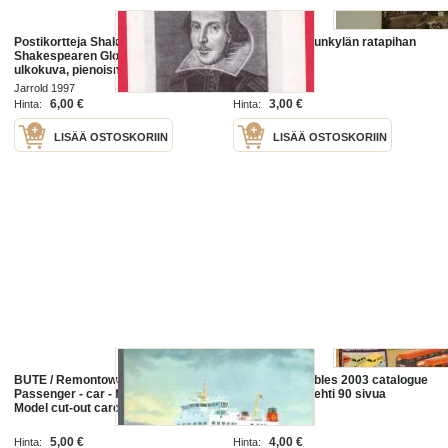
Postikortteja Shakespeare 6 kpl.
Postikortti Oulunkylän ratapihan
Shakespearen Globe-teatterin
pienoismalli
ulkokuva, pienoismalli,teatterin
näyttämö, teatterin näyttämö ja
Jarrold 1997
yleisölehterit, teatterin
6,00 €
3,00 €
Hinta:
Hinta:
LISÄÄ OSTOSKORIIN
LISÄÄ OSTOSKORIIN
BUTE / Remontowa Group
Corgi Collectables 2003 catalogue
Passenger - car - ferry Waterline
- pienoismalli lehti 90 sivua
Model cut-out card kit scale 1 :
1250 - leikattava pienoismalli
5,00 €
4,00 €
Hinta:
Hinta: