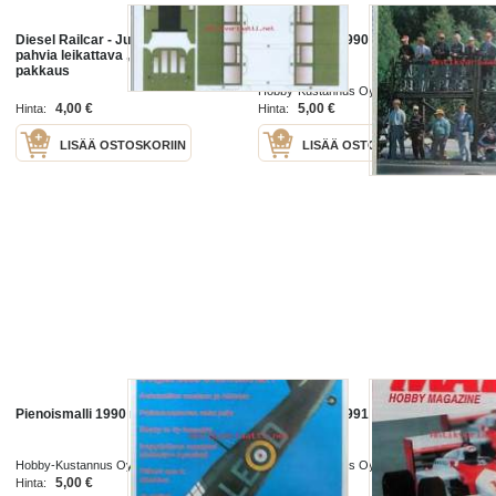
Diesel Railcar - Junan pienoismalli
Pienoismalli 1990 nr 5
pahvia leikattava , avaamaton
pakkaus
Hobby-Kustannus Oy 1990
4,00 €
5,00 €
Hinta:
Hinta:
LISÄÄ OSTOSKORIIN
LISÄÄ OSTOSKORIIN
Pienoismalli 1990 nr 7
Pienoismalli 1991 nr 1
Hobby-Kustannus Oy 1990
Hobby-Kustannus Oy 1991
5,00 €
5,00 €
Hinta:
Hinta: