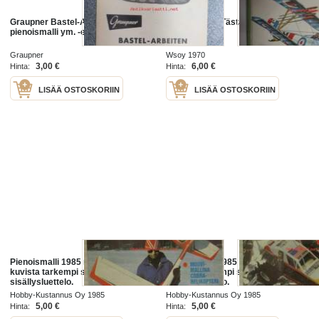
Graupner Bastel-Arbeiten -
Lentokoneet. Tästä kertoo
pienoismalli ym. -esite
Tietohyrrä 4
Graupner
Wsoy 1970
3,00 €
6,00 €
Hinta:
Hinta:
LISÄÄ OSTOSKORIIN
LISÄÄ OSTOSKORIIN
Pienoismalli 1985 nr 2 - Katso
Pienoismalli 1985 nr 3 - Katso
kuvista tarkempi sisältö ja
kuvista tarkempi sisältö ja
sisällysluettelo.
sisällysluettelo.
Hobby-Kustannus Oy 1985
Hobby-Kustannus Oy 1985
5,00 €
5,00 €
Hinta:
Hinta: