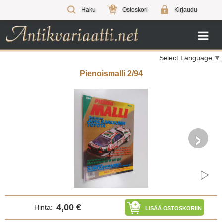
0
Haku
Ostoskori
Kirjaudu
Select Language
▼
Pienoismalli 2/94
›
4,00 €
Hinta:
LISÄÄ OSTOSKORIIN