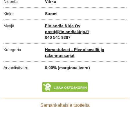
Nidonta
Vihko
Kielet
Suomi
Myyjä
Finlandia Kirja Oy
posti@finlandiakirja.fi
040 541 9287
Kategoria
Harrastukset - Pienoismallit ja
rakennussarjat
Arvonlisävero
0,00% (marginaalivero)
LISÄÄ OSTOSKORIIN
Samankaltaisia tuotteita