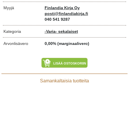
Myyjä
Finlandia Kirja Oy
posti@finlandiakirja.fi
040 541 9287
Kategoria
-Varia- sekalaiset
Arvonlisävero
0,00% (marginaalivero)
LISÄÄ OSTOSKORIIN
Samankaltaisia tuotteita