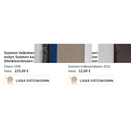
Suomen Valkoinen kaarti : lyhyt
Suomen Kulttuurirahasto : Suomen
esitys Suomen kaartin
Kulttuurirahaston Vuosikertomus
(Henkivartioväen 3. Suomen
2009-2010 ; Suomen
Tarkk'ampujapataljoonan) ja
Kulttuurirahaston Apurahat 2009-
Otava 1935
Suomen kulttuurirahasto 2011
Suomen Valkoisen kaartin
2010 ; Taiteella suuntaa elämään
225,00 €
12,00 €
Hinta:
Hinta:
historiasta (suojakotelossa)
LISÄÄ OSTOSKORIIN
LISÄÄ OSTOSKORIIN