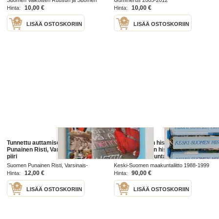
Suomen Valkoisen Ruusun ja Suomen
Gummerus 2005-2012
Ordenshandbok
Leijonan ritarikunnat 2017
10,00 €
10,00 €
Hinta:
Hinta:
LISÄÄ OSTOSKORIIN
LISÄÄ OSTOSKORIIN
Tunnettu auttamisesta : Suomen
Keski-Suomen historia 1-3 : Keski-
Punainen Risti, Varsinais-Suomen
Suomen vanhin historia ; Keski-
piiri
Suomen maakunta-ajatuksen
synnystä itsenäisyyden aikaan ;
Suomen Punainen Risti, Varsinais-
Keski-Suomen maakuntaliitto 1988-1999
Keski-Suomi itsenäisyyden aikana
Suomen piiri 2010
12,00 €
90,00 €
Hinta:
Hinta:
LISÄÄ OSTOSKORIIN
LISÄÄ OSTOSKORIIN