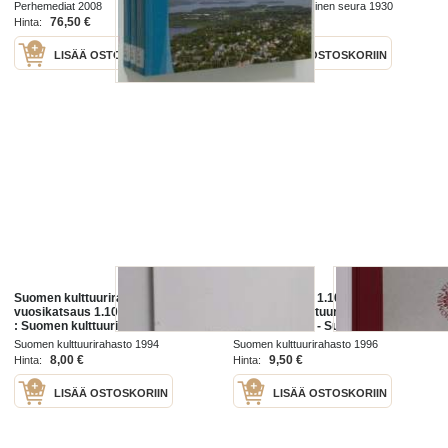
Etelä-Suomen lääni ja
Perhemediat 2008
Suomen historiallinen seura 1930
Ahvenanmaa
76,50 €
90,00 €
Hinta:
Hinta:
LISÄÄ OSTOSKORIIN
LISÄÄ OSTOSKORIIN
Suomen kulttuurirahasto
Vuosikatsaus. 1.10.1994-30.9.1995
vuosikatsaus 1.10.1992-30.9.1993
: [Suomen kulttuurirahaston 56.
: Suomen kulttuurirahaston 54.
toimintavuosi] - Suomen
toimintavuosi - Suomen
kulttuurirahaston 56. toimintavuosi
Suomen kulttuurirahasto 1994
Suomen kulttuurirahasto 1996
kulttuurirahasto 1992-1993
- Suomen kulttuurirahasto 1994-
8,00 €
9,50 €
Hinta:
Hinta:
1995
LISÄÄ OSTOSKORIIN
LISÄÄ OSTOSKORIIN