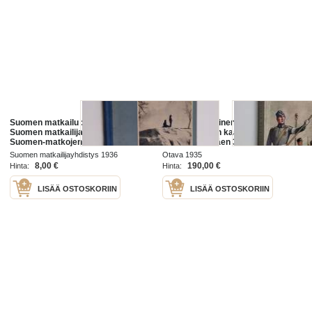
Suomen matkailu : kuvateos :
Suomen Valkoinen kaarti : lyhyt
Suomen matkailijayhdistyksen ja
esitys Suomen kaartin
Suomen-matkojen
(Henkivartioväen 3. Suomen
äänenkannattaja
Tarkk'ampujapataljoonan) ja
Suomen matkailijayhdistys 1936
Otava 1935
Suomen Valkoisen kaartin
8,00 €
190,00 €
Hinta:
Hinta:
historiasta
LISÄÄ OSTOSKORIIN
LISÄÄ OSTOSKORIIN