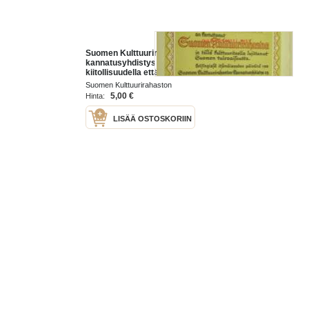
Suomen Kulttuurirahaston
kannatusyhdistys tunnustaa
kiitollisuudella että Rautjärven
Osuuskauppa r.l. on kartuttanut
Suomen Kulttuurirahaston
Suomen Kulttuurirahastoa ja tällä
kannatusyhdistys 1938
5,00 €
Hinta:
LISÄÄ OSTOSKORIIN