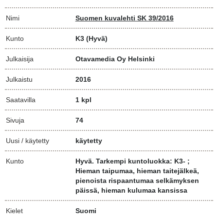
Nimi
Suomen kuvalehti SK 39/2016
Kunto
K3
(Hyvä)
Julkaisija
Otavamedia Oy Helsinki
Julkaistu
2016
Saatavilla
1 kpl
Sivuja
74
Uusi / käytetty
käytetty
Kunto
Hyvä. Tarkempi kuntoluokka: K3- ;
Hieman taipumaa, hieman taitejälkeä,
pienoista rispaantumaa selkämyksen
päissä, hieman kulumaa kansissa
Kielet
Suomi