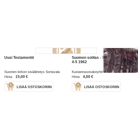
Uusi Testamentti
Suomen sotilas - Suomen mies no
4-5 1962
Suomen kirkon sisälähetys Sortavala
Kustannusosakeyhtiö Suomen Mies
1914
1962
15,00 €
4,00 €
Hinta:
Hinta:
LISÄÄ OSTOSKORIIN
LISÄÄ OSTOSKORIIN