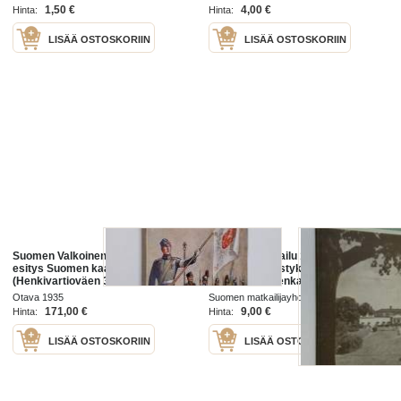
1,50 €
4,00 €
Hinta:
Hinta:
LISÄÄ OSTOSKORIIN
LISÄÄ OSTOSKORIIN
Suomen Valkoinen kaarti : lyhyt
Suomen matkailu 1937 : Suomen
esitys Suomen kaartin
matkailijayhdistyksen ja Suomen-
(Henkivartioväen 3 Suomen
matkojen äänenkannattaja
Tarkk'ampujapataljoonan) ja
Otava 1935
Suomen matkailijayhdistys 1937
Suomen Valkoisen kaartin
171,00 €
9,00 €
Hinta:
Hinta:
historiasta
LISÄÄ OSTOSKORIIN
LISÄÄ OSTOSKORIIN