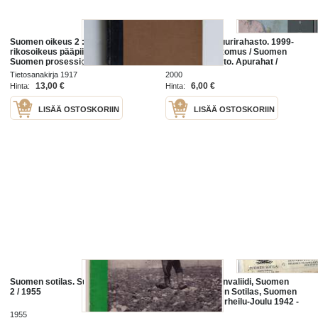
Suomen oikeus 2 : Suomen
Suomen Kulttuurirahasto. 1999-
rikosoikeus pääpiirteittäin ;
2000Vuosikertomus / Suomen
Suomen prosessioikeus
Kulttuurirahasto. Apurahat /
pääpiirteittäin ; Suomen
Suomen Kulttuurirahasto.
Tietosanakirja 1917
2000
konkurssioikeus pääpiirteittäin ;
Apurahat toimintavuonna ... /
13,00 €
6,00 €
Hinta:
Hinta:
Suomen esineoikeus pääpiir...
Suomen
LISÄÄ OSTOSKORIIN
LISÄÄ OSTOSKORIIN
Suomen sotilas. Suomen mies. N:o
SPR,Suomen Invaliidi, Suomen
2 / 1955
Heimo, Suomen Sotilas, Suomen
Aliupseeri ja Urheilu-Joulu 1942 -
firmalomake 6 kpl
1955