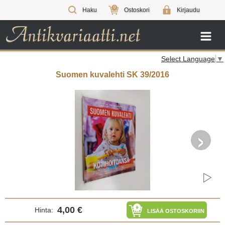
0
Haku
Ostoskori
Kirjaudu
Select Language
▼
Suomen kuvalehti SK 39/2016
›
4,00 €
Hinta:
LISÄÄ OSTOSKORIIN