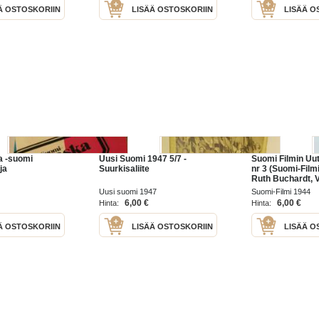
Ä OSTOSKORIIN
LISÄÄ OSTOSKORIIN
LISÄÄ O
a -suomi
Uusi Suomi 1947 5/7 -
Suomi Filmin Uut
ja
Suurkisaliite
nr 3 (Suomi-Film
Ruth Buchardt, 
elokuvan historia
Uusi suomi 1947
Suomi-Filmi 1944
Lang, Haastatte
6,00 €
6,00 €
Hinta:
Hinta:
Eine Laine,
Ä OSTOSKORIIN
LISÄÄ OSTOSKORIIN
LISÄÄ O