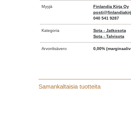
Myyjä
Finlandia Kirja Oy
posti@finlandiakirj
040 541 9287
Kategoria
Sota - Jatkosota
Sota - Talvisota
Arvonlisävero
0,00% (marginaaliv
Samankaltaisia tuotteita