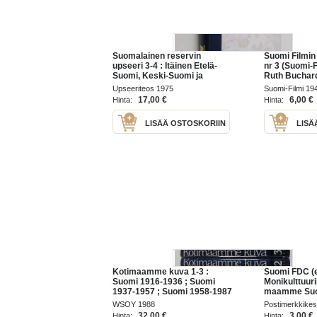
Suomalainen reservin
Suomi Filmin
upseeri 3-4 : Itäinen Etelä-
nr 3 (Suomi-
Suomi, Keski-Suomi ja
Ruth Buchard
Pohjois-Suomi
elokuvan hist
Upseeriteos 1975
Suomi-Filmi 19
Lang, Haasta
17,00 €
6,00 €
Hinta:
Hinta:
Eine Laine,
LISÄÄ OSTOSKORIIN
LISÄ
Kotimaamme kuva 1-3 :
Suomi FDC (e
Suomi 1916-1936 ; Suomi
Monikulttuur
1937-1957 ; Suomi 1958-1987
maamme Suom
(22.1.2009).
WSOY 1988
Postimerkkikes
2009
32,00 €
3,00 €
Hinta:
Hinta: