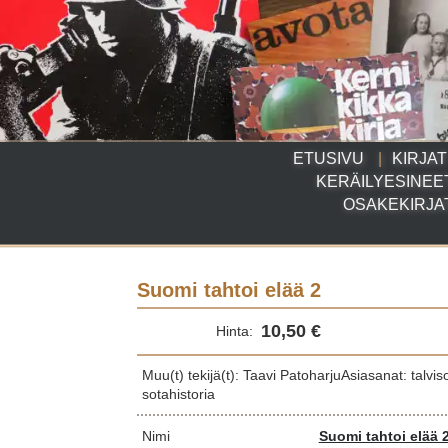
ETUSIVU
KIRJAT
KERÄILYESINEE
OSAKEKIRJA
Suomi tahtoi elää 2
10,50 €
Hinta:
Muu(t) tekijä(t): Taavi PatoharjuAsiasanat: talvis
sotahistoria
Nimi
Suomi tahtoi elää 