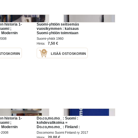
n historia 1-
Suomi-yhtiön seitsemäs
Suomi ;
vuosikymmen : katsaus
; Modernin
Suomi-yhtiön toimntaan
Hyvinvoinnin
vuosina 1950-1959
2008
Suomi-yhtiöt 1960
7,50 €
Hinta:
STOSKORIIN
LISÄÄ OSTOSKORIIN
n historia 1-
Do.co,mo.mo_ : Suomi :
Suomi ;
kohdevalikoima =
; Modernin
Do.co,mo.mo_ : Finland :
Hyvinvoinnin
register selection - Suomi : -
6-2008
Docomomo Suomi Finland ry 2017
Do.co,mo.mo_ : - Finland : -
20,00 €
Hinta: