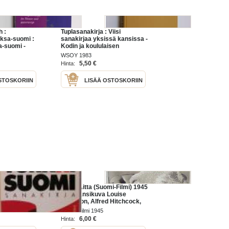
h :
Tuplasanakirja : Viisi
ksa-suomi :
sanakirjaa yksissä kansissa -
a-suomi -
Kodin ja koululaisen
uomi-saksa
perusteos : suomi-ruotsi,
WSOY 1983
ruotsi-suomi, suomi-englanti,
5,50 €
Hinta:
englanti-suomi,
sivistyssanasto
STOSKORIIN
LISÄÄ OSTOSKORIIN
turkki suomi
Uutis-Aitta (Suomi-Filmi) 1945
nr 1, kansikuva Louise
Allbritton, Alfred Hitchcock,
Kuka koputti 13. kerran,
Suomi-Filmi 1945
Ginger Rogers, Kuollut mies
6,00 €
Hinta:
ihastuu -salapoliisidraama