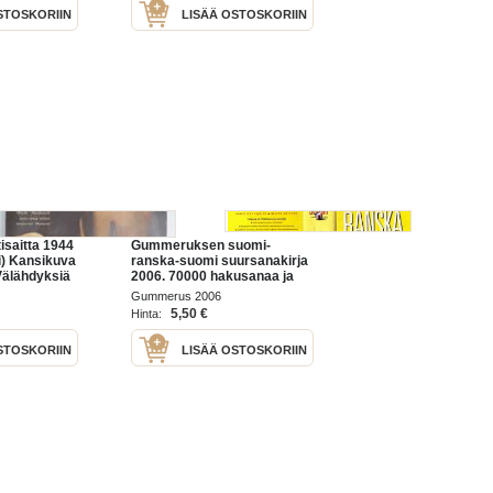
STOSKORIIN
LISÄÄ OSTOSKORIIN
isaitta 1944
Gummeruksen suomi-
i) Kansikuva
ranska-suomi suursanakirja
Välähdyksiä
2006. 70000 hakusanaa ja
sta - Fritz
sanontaa + suomi-ranska -
Gummerus 2006
lusarjassa
opas
5,50 €
Hinta:
STOSKORIIN
LISÄÄ OSTOSKORIIN