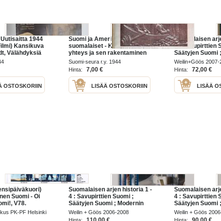
 Uutisaitta 1944
Suomi ja Amerikan
Suomalaisen arje
Filmi) Kansikuva
suomalaiset - Keskinäinen
4 : Savupirttien 
t, Välähdyksiä
yhteys ja sen rakentaminen
Säätyjen Suomi 
oriasta - Fritz
Suomen Synty ; 
44
Suomi-seura r.y. 1944
Weilin+Göös 2007-
ttelusarjassa
Suomi
7,00 €
72,00 €
Hinta:
Hinta:
Ä OSTOSKORIIN
LISÄÄ OSTOSKORIIN
LISÄÄ O
nsipäiväkuori)
Suomalaisen arjen historia 1 -
Suomalaisen arje
inen Suomi - Oi
4 : Savupirttien Suomi ;
4 : Savupirttien 
i!, V78.
Säätyjen Suomi ; Modernin
Säätyjen Suomi 
 LAPE 1933-1937.
Suomen synty ; Hyvinvoinnin
Suomen Synty ; 
kus PK-PF Helsinki
Weilin + Göös 2006-2008
Weilin + Göös 200
Suomi ;
Suomi
110,00 €
90,00 €
Hinta:
Hinta: