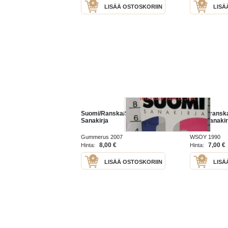
LISÄÄ OSTOSKORIIN
LISÄ
Suomi/Ranska/Suomi
suomi-ransk
Sanakirja
taskusanakir
Gummerus 2007
WSOY 1990
8,00 €
7,00 €
Hinta:
Hinta:
LISÄÄ OSTOSKORIIN
LISÄ