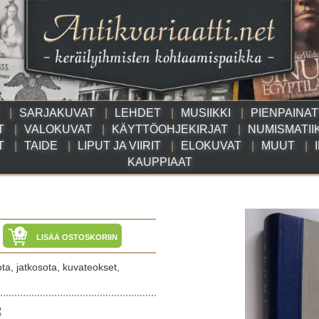
SARJAKUVAT
LEHDET
MUSIIKKI
PIENPAINA
T
VALOKUVAT
KÄYTTÖOHJEKIRJAT
NUMISMATII
T
TAIDE
LIPUT JA VIIRIT
ELOKUVAT
MUUT
KAUPPIAAT
LISÄÄ OSTOSKORIIN
ota, jatkosota, kuvateokset,
2