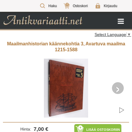
0
Haku
Ostoskori
Kirjaudu
Select Language
▼
Maailmanhistorian käännekohtia 3, Avartuva maailma
1215-1588
›
7,00 €
Hinta:
LISÄÄ OSTOSKORIIN