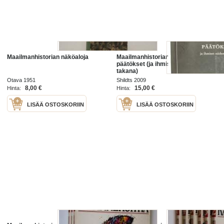
Maailmanhistorian näköaloja
Maailmanhistorian huonoimmat
päätökset (ja ihmiset niiden
takana)
Otava 1951
Shildts 2009
8,00 €
15,00 €
Hinta:
Hinta:
LISÄÄ OSTOSKORIIN
LISÄÄ OSTOSKORIIN