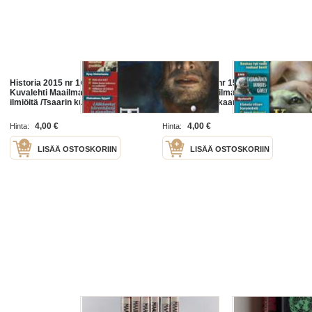
Historia 2015 nr 14 Tieteen
Historia 2015 nr 15 Tieteen
Kuvalehti Maailmanhistorian
Kuvalehti Maailmanhistorian
ilmiöitä /Tsaarin kuolemanpartio
ilmiöitä /Kuninkaan vuoteessa
4,00 €
4,00 €
Hinta:
Hinta:
LISÄÄ OSTOSKORIIN
LISÄÄ OSTOSKORIIN