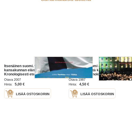
Itsenäinen suomi. 90 vuotta
Itsenäinen Suomi - seitsemän
kansakunnan elämästä, 2007. 1.p.
vuosikymmentä kansakunnan
Kronologisesti etenevä
elämästä. Kronologisesti etenevä
historiateos Suomesta
historiateos Suomesta
Otava 2007
Otava 1987
maailmanhistorian pyörteissä
maailmanhistorian pyörteissä,
5,00 €
4,50 €
Hinta:
Hinta:
1987.
LISÄÄ OSTOSKORIIN
LISÄÄ OSTOSKORIIN