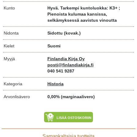
Kunto
Hyvä. Tarkempi kuntoluokka: K3+ ;
Pienoista kulumaa kansissa,
selkämyksessä aavistus vinoutta
Nidonta
Sidottu (kovak.)
Kielet
Suomi
Myyjä
Finlandia Kirja Oy
posti@finlandiakirja.fi
040 541 9287
Kategoria
Historia
Arvonlisävero
0,00% (marginaalivero)
LISÄÄ OSTOSKORIIN
Samankaltaisia tuotteita