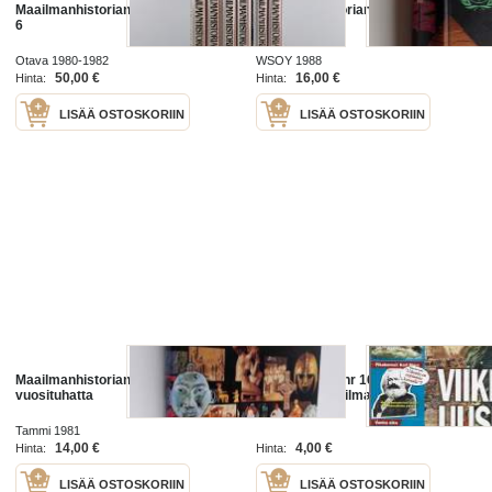
Maailmanhistorian käännekohtia 1-
Maailmanhistorian pikkujättiläinen
6
Otava 1980-1982
WSOY 1988
50,00 €
16,00 €
Hinta:
Hinta:
LISÄÄ OSTOSKORIIN
LISÄÄ OSTOSKORIIN
Maailmanhistorian viisi
Historia 2016 nr 16 Tieteen
vuosituhatta
Kuvalehti Maailmanhistorian
ilmiöitä /
Tammi 1981
14,00 €
4,00 €
Hinta:
Hinta:
LISÄÄ OSTOSKORIIN
LISÄÄ OSTOSKORIIN