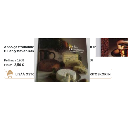
Anno gastronomico 1988: hyvän
Kahvin ystävän iloksi
ruuan ystävän kalenterikirja
Peilikuva 1988
Kirjapaino Oy 1986
2,50 €
5,50 €
Hinta:
Hinta:
LISÄÄ OSTOSKORIIN
LISÄÄ OSTOSKORIIN