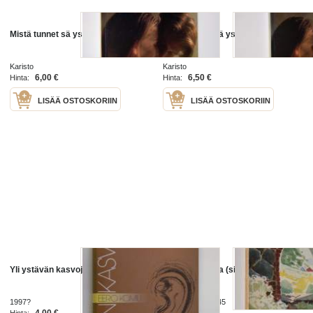
Mistä tunnet sä ystävän
Mistä tunnet sä ystävän
Karisto
Karisto
6,00 €
6,50 €
Hinta:
Hinta:
LISÄÄ OSTOSKORIIN
LISÄÄ OSTOSKORIIN
Yli ystävän kasvojen
Ystävän lauluja (signeerattu)
1997?
Kuva ja sana 1945