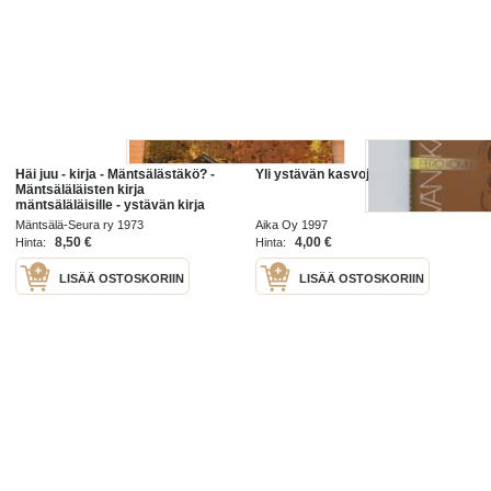
Häi juu - kirja - Mäntsälästäkö? -
Yli ystävän kasvojen
Mäntsäläläisten kirja
mäntsäläläisille - ystävän kirja
ystävälle -paikkakuntahistoriaa
Mäntsälä-Seura ry 1973
Aika Oy 1997
kertomusten,
8,50 €
4,00 €
Hinta:
Hinta:
LISÄÄ OSTOSKORIIN
LISÄÄ OSTOSKORIIN