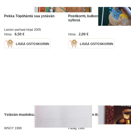
Pekka Töpöhäntä saa ystävän
Postikortti, kulkematon - Ystävän
sylissä
Lasten parhaat kirjat 2005
6,50 €
2,00 €
Hinta:
Hinta:
LISÄÄ OSTOSKORIIN
LISÄÄ OSTOSKORIIN
Ystävän muotokuva
Kahvin ystävän iloksi
WSOY 1998
Paulig 1986