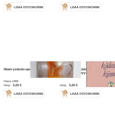
LISÄÄ OSTOSKORIIN
LISÄÄ OSTOSKORIIN
Oluen ystävän opas -beer guide
Pidä ystävän kädestä kiinni :
mietteitä ystävyydestä / toim.
Salme Saure.
Otava 1988
5,00 €
5,00 €
Hinta:
Hinta:
LISÄÄ OSTOSKORIIN
LISÄÄ OSTOSKORIIN