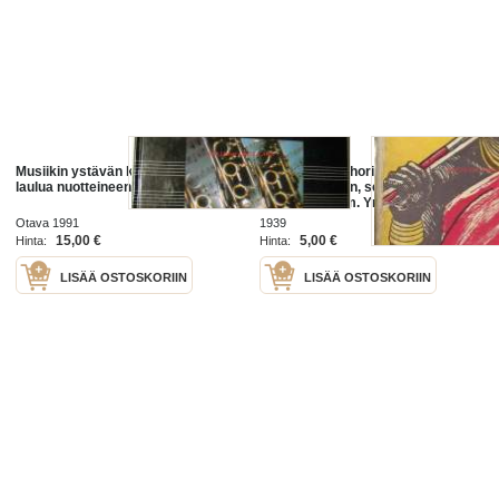
Musiikin ystävän käsikirja. 98
Bosambo : Ochorin kuninkaan
laulua nuotteineen
Sandin ystävän, seikkailuja / Edgar
Wallace ; suom. Yrjö Kivimies.
Otava 1991
1939
15,00 €
5,00 €
Hinta:
Hinta:
LISÄÄ OSTOSKORIIN
LISÄÄ OSTOSKORIIN