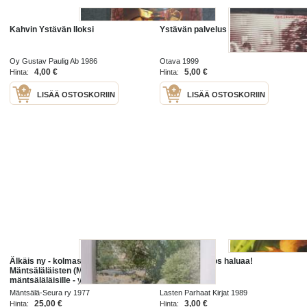
Kahvin Ystävän Iloksi
Ystävän palvelus
Oy Gustav Paulig Ab 1986
Otava 1999
4,00 €
5,00 €
Hinta:
Hinta:
LISÄÄ OSTOSKORIIN
LISÄÄ OSTOSKORIIN
Älkäis ny - kolmas se toren sanoo -
Ystävän saa jos haluaa!
Mäntsäläläisten (Mäntsälä) kirja
mäntsäläläisille - ystävän kirja
ystävälle -paikkakuntahistoriaa
Mäntsälä-Seura ry 1977
Lasten Parhaat Kirjat 1989
kertomusten, artikkelien,
25,00 €
3,00 €
Hinta:
Hinta: