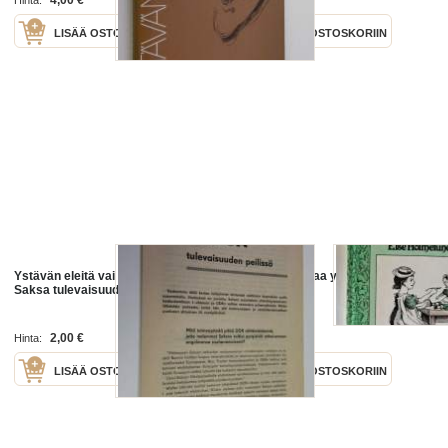
4,00 €
5,50 €
Hinta:
Hinta:
LISÄÄ OSTOSKORIIN
LISÄÄ OSTOSKORIIN
Ystävän eleitä vai uhkauksia? -
Pikku Karhu saa ystävän
Saksa tulevaisuuden peilissä
Otava 1979
2,00 €
8,50 €
Hinta:
Hinta:
LISÄÄ OSTOSKORIIN
LISÄÄ OSTOSKORIIN