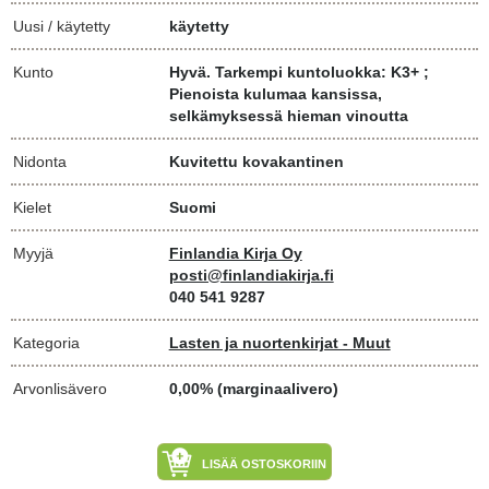
Uusi / käytetty
käytetty
Kunto
Hyvä. Tarkempi kuntoluokka: K3+ ;
Pienoista kulumaa kansissa,
selkämyksessä hieman vinoutta
Nidonta
Kuvitettu kovakantinen
Kielet
Suomi
Myyjä
Finlandia Kirja Oy
posti@finlandiakirja.fi
040 541 9287
Kategoria
Lasten ja nuortenkirjat - Muut
Arvonlisävero
0,00% (marginaalivero)
LISÄÄ OSTOSKORIIN