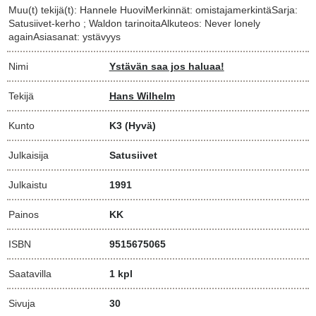
Muu(t) tekijä(t): Hannele HuoviMerkinnät: omistajamerkintäSarja:
Satusiivet-kerho ; Waldon tarinoitaAlkuteos: Never lonely
againAsiasanat: ystävyys
Nimi
Ystävän saa jos haluaa!
Tekijä
Hans Wilhelm
Kunto
K3
(Hyvä)
Julkaisija
Satusiivet
Julkaistu
1991
Painos
KK
ISBN
9515675065
Saatavilla
1 kpl
Sivuja
30