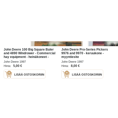
John Deere 100 Big Square Baler
John Deere Pro-Series Pickers
and 4890 Windrower - Commercial
9976 and 9970 - keruukone -
hay equipment - heinäkoneet -
myyntiesite
myyntiesite
John Deere 1997
John Deere 1997
5,00 €
8,00 €
Hinta:
Hinta:
LISÄÄ OSTOSKORIIN
LISÄÄ OSTOSKORIIN