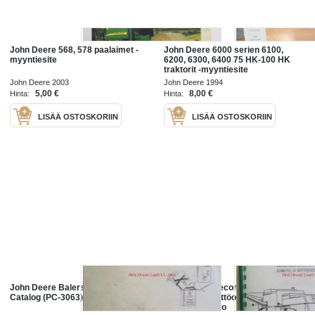
John Deere 568, 578 paalaimet -
John Deere 6000 serien 6100,
myyntiesite
6200, 6300, 6400 75 HK-100 HK
traktorit -myyntiesite
John Deere 2003
John Deere 1994
5,00 €
8,00 €
Hinta:
Hinta:
LISÄÄ OSTOSKORIIN
LISÄÄ OSTOSKORIIN
John Deere Balers 224 T.WS Parts
John Deere Record Clipper Rollax
Catalog (PC-3063)
-Kiinnitys, käyttöohjeet ja
varaosaluettelo