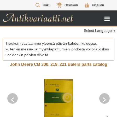
0
Haku
Ostoskori
Kirjaudu
Select Language
▼
Tilauksiin vastaamme yleensä päivän-kahden kuluessa,
kuitenkin messu- ja myyntitapahtumien johdosta voi olla joskus
useidenkin päivien viiveitä.
John Deere CB 300, 219, 221 Balers parts catalog
‹
›