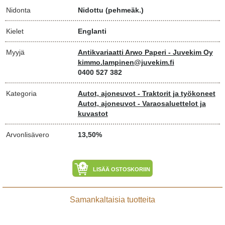
Nidonta
Nidottu (pehmeäk.)
Kielet
Englanti
Myyjä
Antikvariaatti Arwo Paperi - Juvekim Oy
kimmo.lampinen@juvekim.fi
0400 527 382
Kategoria
Autot, ajoneuvot - Traktorit ja työkoneet
Autot, ajoneuvot - Varaosaluettelot ja
kuvastot
Arvonlisävero
13,50%
LISÄÄ OSTOSKORIIN
Samankaltaisia tuotteita