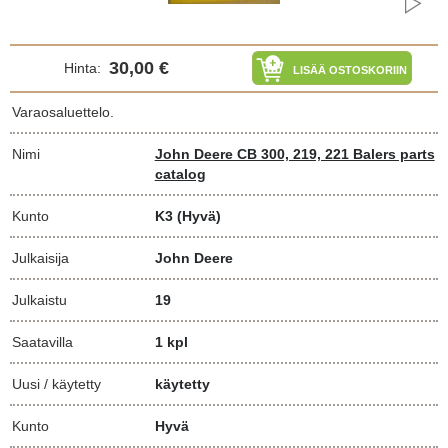
30,00 €
Hinta:
LISÄÄ OSTOSKORIIN
Varaosaluettelo.
Nimi
John Deere CB 300, 219, 221 Balers parts
catalog
Kunto
K3
(Hyvä)
Julkaisija
John Deere
Julkaistu
19
Saatavilla
1 kpl
Uusi / käytetty
käytetty
Kunto
Hyvä