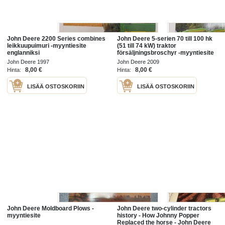
John Deere 2200 Series combines
John Deere 5-serien 70 till 100 hk
leikkuupuimuri -myyntiesite
(51 till 74 kW) traktor
englanniksi
försäljningsbroschyr -myyntiesite
John Deere 1997
John Deere 2009
8,00 €
8,00 €
Hinta:
Hinta:
LISÄÄ OSTOSKORIIN
LISÄÄ OSTOSKORIIN
John Deere Moldboard Plows -
John Deere two-cylinder tractors
myyntiesite
history - How Johnny Popper
Replaced the horse - John Deere