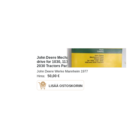
John Deere Mechanical front wheel
drive for 1030, 1130, 1630, 1830,
2030 Tractors Parts Catalog -
varaosaluettelo
John Deere Werke Mannheim 1977
50,00 €
Hinta:
LISÄÄ OSTOSKORIIN