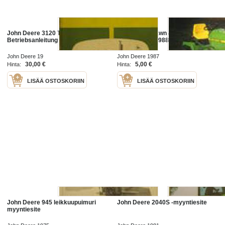
John Deere 3120 Traktor
John Deere Lawn & Garden
Betriebsanleitung
Tractors vm. 1988 myyntiesite
John Deere 19
John Deere 1987
30,00 €
5,00 €
Hinta:
Hinta:
LISÄÄ OSTOSKORIIN
LISÄÄ OSTOSKORIIN
John Deere 945 leikkuupuimuri
John Deere 2040S -myyntiesite
myyntiesite