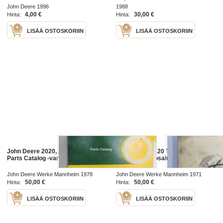
2-syl traktorit
John Deere 1996
1988
4,00 €
30,00 €
Hinta:
Hinta:
LISÄÄ OSTOSKORIIN
LISÄÄ OSTOSKORIIN
John Deere 2020, 2120 Tractors
John Deere 2120 Tractors Parts
Parts Catalog -varaosaluettelo
Catalog -varaosaluettelo
John Deere Werke Mannheim 1978
John Deere Werke Mannheim 1971
50,00 €
50,00 €
Hinta:
Hinta:
LISÄÄ OSTOSKORIIN
LISÄÄ OSTOSKORIIN