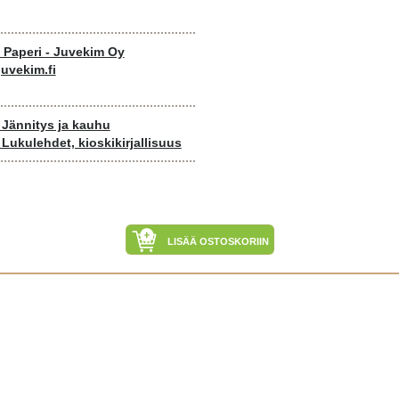
o Paperi - Juvekim Oy
uvekim.fi
- Jännitys ja kauhu
- Lukulehdet, kioskikirjallisuus
LISÄÄ OSTOSKORIIN