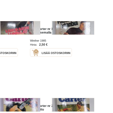
71 - Loikkarin
Nick Carter nr 145 -
Pääteasemalla Istanbul
Winther 1985
2,50 €
Hinta:
STOSKORIIN
LISÄÄ OSTOSKORIIN
22 - Punaista
Nick Carter nr 220 - Tuulesta
temmattu