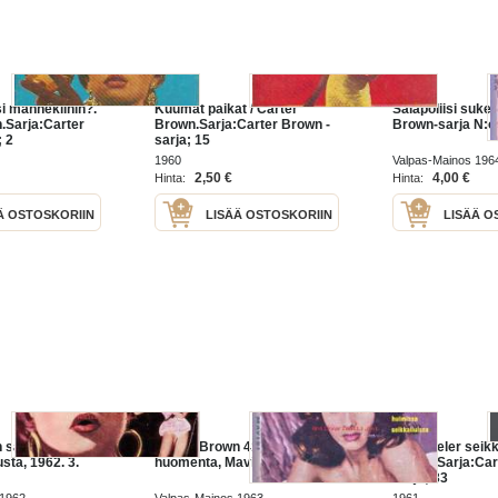
 mannekiinin?.
Kuumat paikat / Carter
Salapoliisi sukel
.Sarja:Carter
Brown.Sarja:Carter Brown -
Brown-sarja N:o
; 2
sarja; 15
1960
Valpas-Mainos 196
2,50 €
4,00 €
Hinta:
Hinta:
Ä OSTOSKORIIN
LISÄÄ OSTOSKORIIN
LISÄÄ O
sarja N:o 1 -
Carter Brown 41. Hyvää
Al Wheeler seikk
sta, 1962. 3.
huomenta, Mavis!
Brown.Sarja:Car
sarja; 33