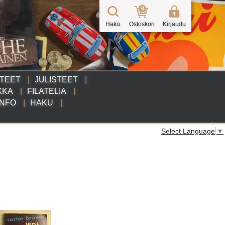
0
Haku
Ostoskori
Kirjaudu
TTEET
JULISTEET
KKA
FILATELIA
INFO
HAKU
Select Language
▼