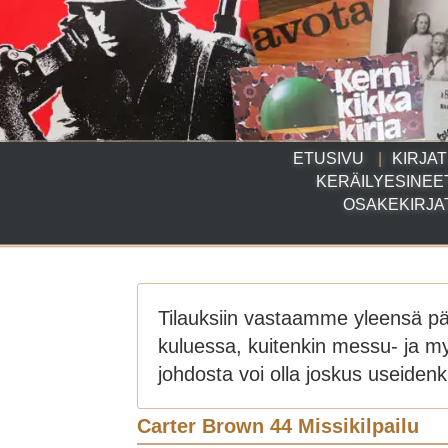
ETUSIVU
KIRJAT
KERÄILYESINEE
OSAKEKIRJA
Tilauksiin vastaamme yleensä p
kuluessa, kuitenkin messu- ja m
johdosta voi olla joskus useidenki
Carter Brown 44 Missikilpailu