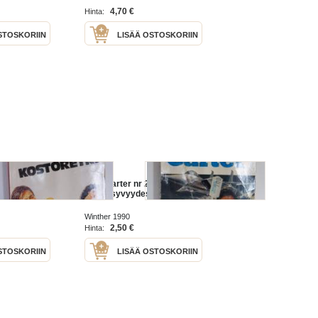
mm. noin 1 500 erilaista
4,70 €
Hinta:
amerikkalaista
STOSKORIIN
LISÄÄ OSTOSKORIIN
70 -
Nick Carter nr 213 - Surma
vaanii syvyydessä
Winther 1990
2,50 €
Hinta:
STOSKORIIN
LISÄÄ OSTOSKORIIN