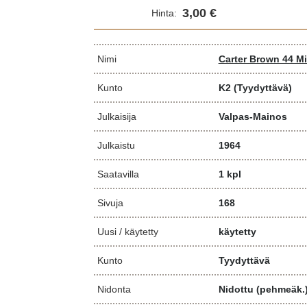
3,00 €
Hinta:
Nimi
Carter Brown 44 Mi
Kunto
K2
(Tyydyttävä)
Julkaisija
Valpas-Mainos
Julkaistu
1964
Saatavilla
1 kpl
Sivuja
168
Uusi / käytetty
käytetty
Kunto
Tyydyttävä
Nidonta
Nidottu (pehmeäk.