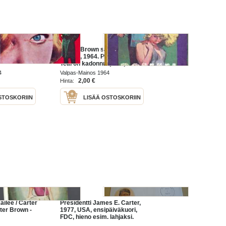
taa - Carter
Carter Brown sarja N:o 46 -
 5. 1964
Pommi, 1964. Povipommi Lily
Teal on kadonnut ja kapteeni
Parker on varma siitä, että
4
Valpas-Mainos 1964
hänet on murhattu.
2,00 €
Hinta:
Johtolankoja ei ole,
STOSKORIIN
LISÄÄ OSTOSKORIIN
ailee / Carter
Presidentti James E. Carter,
ter Brown -
1977, USA, ensipäiväkuori,
FDC, hieno esim. lahjaksi.
Katso myös muut kohteeni