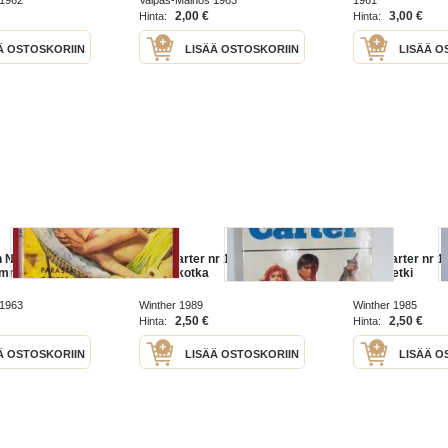
 1962
Valpas-Mainos 1963
1961
2,00 €
3,00 €
Hinta:
Hinta:
Ä OSTOSKORIIN
LISÄÄ OSTOSKORIIN
LISÄÄ O
 N:o 39
Nick Carter nr 194 - Peitenimi
Nick Carter nr 1
ummitus
Korppikotka
Kostoretki
 1963
Winther 1989
Winther 1985
2,50 €
2,50 €
Hinta:
Hinta:
Ä OSTOSKORIIN
LISÄÄ OSTOSKORIIN
LISÄÄ O