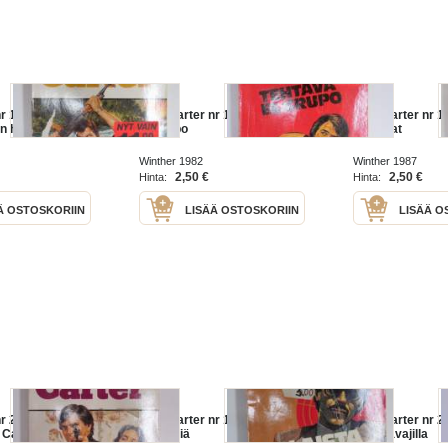
r 195 -
Nick Carter nr 106 - Tehtävä
Nick Carter nr 1
n henkäys
El Grupo
lunnnaat
Winther 1982
Winther 1987
2,50 €
2,50 €
Hinta:
Hinta:
Ä OSTOSKORIIN
LISÄÄ OSTOSKORIIN
LISÄÄ O
r 207 -
Nick Carter nr 181 - Salaista
Nick Carter nr 2
ä Casablancassa
palapeliä
tulta havajilla