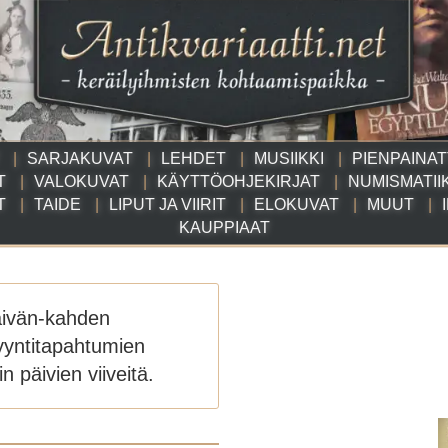
SARJAKUVAT
LEHDET
MUSIIKKI
PIENPAINA
T
VALOKUVAT
KÄYTTÖOHJEKIRJAT
NUMISMATII
T
TAIDE
LIPUT JA VIIRIT
ELOKUVAT
MUUT
KAUPPIAAT
äivän-kahden
yyntitapahtumien
n päivien viiveitä.