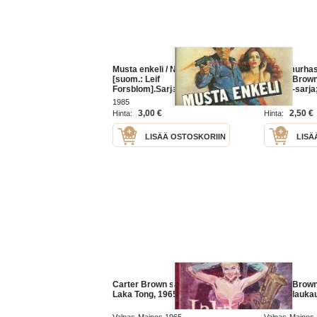
Musta enkeli / Nick Carter ;
Kuka murhasi
[suom.: Leif
Carter Brown
Forsblom].Sarja:Nick Carter;
Brown -sarja
139
1985
1962
3,00 €
2,50 €
Hinta:
Hinta:
LISÄÄ OSTOSKORIIN
LISÄ
Carter Brown sarja N:o 60 -
Carter Brown 
Laka Tong, 1965.
Kolme laukau
painos