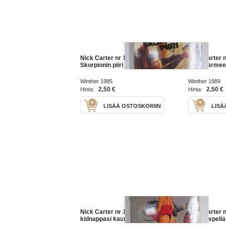
Nick Carter nr 162 -
Nick Carter n
Skorpionin piiri
Lohikäärmee
Winther 1985
Winther 1989
2,50 €
2,50 €
Hinta:
Hinta:
LISÄÄ OSTOSKORIIN
LISÄ
Nick Carter nr 154 - Itäblokki
Nick Carter n
kidnappasi kaunottaren
Kaksoispeli