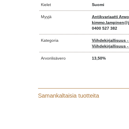
Kielet
Suomi
Myyjä
Antikvariaatti Arw
kimmo.lampinen@j
0400 527 382
Kategoria
Viihdekirjallisuus 
Viihdekirjallisuus 
Arvonlisävero
13,50%
Samankaltaisia tuotteita