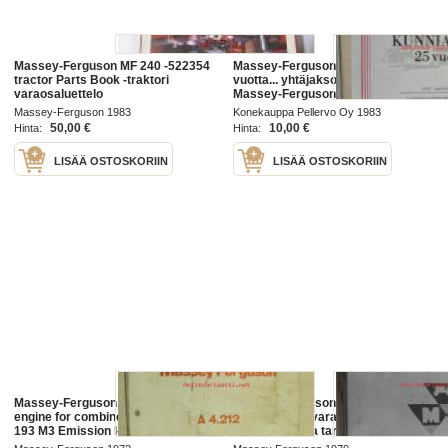
Massey-Ferguson MF 240 -522354
Massey-Ferguson Kunniakirja 25
tractor Parts Book -traktori
vuotta... yhtäjaksoisesti käyttänyt
varaosaluettelo
Massey-Ferguson -koneita...
Loimaa 1983
Massey-Ferguson 1983
Konekauppa Pellervo Oy 1983
50,00 €
10,00 €
Hinta:
Hinta:
LISÄÄ OSTOSKORIIN
LISÄÄ OSTOSKORIIN
Massey-Ferguson A 4.212 Perkins
Massey-Ferguson 2000
engine for combine MF 186 419
accessories -varaosaluettelo -
193 M3 Emission I-V/72 -
lisälaitteiden ja tarvikkeiden
leikkuupuimurin moottorin
varaosat