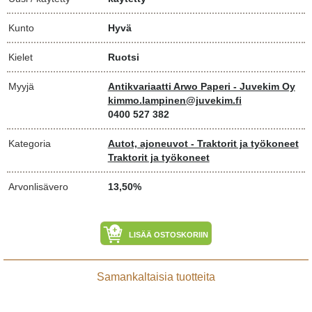
Kunto
Hyvä
Kielet
Ruotsi
Myyjä
Antikvariaatti Arwo Paperi - Juvekim Oy
kimmo.lampinen@juvekim.fi
0400 527 382
Kategoria
Autot, ajoneuvot - Traktorit ja työkoneet
Traktorit ja työkoneet
Arvonlisävero
13,50%
LISÄÄ OSTOSKORIIN
Samankaltaisia tuotteita