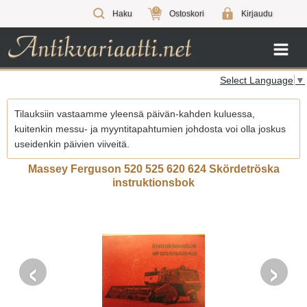
0
Haku
Ostoskori
Kirjaudu
Select Language
▼
Tilauksiin vastaamme yleensä päivän-kahden kuluessa,
kuitenkin messu- ja myyntitapahtumien johdosta voi olla joskus
useidenkin päivien viiveitä.
Massey Ferguson 520 525 620 624 Skördetröska
instruktionsbok
‹
›