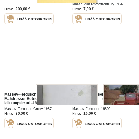
suomenkielinen, harvinainen.
Harris Pony.Maaöljyn tarina II
Maaseudun Ammattilehti Oy 1954
Myyjän oma kappale eli erittäin
osa:tuotanto.Puimureita,Massey-
200,00 €
7,00 €
Hinta:
Hinta:
hyväkuntoinen.
Harris 630
LISÄÄ OSTOSKORIIN
LISÄÄ OSTOSKORIIN
Massey-Ferguson MF 16
Massey-Ferguson 440
Mähdresser Betriebsanleitung
leikkuupuimuri -myyntiesite
leikkuupuimuri -käyttöohjekirja,
saksankielinen
Massey-Ferguson GmbH 1987
Massey-Ferguson 1980?
30,00 €
10,00 €
Hinta:
Hinta:
LISÄÄ OSTOSKORIIN
LISÄÄ OSTOSKORIIN