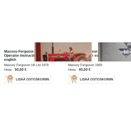
Massey-Ferguson 265 tractor
Massey Ferguson 400
Operator instruction book in
leikkuupuimuri -varaosaluettelo
english
Massey Ferguson UK Ltd 1979
Massey Ferguson 1969
50,00 €
40,00 €
Hinta:
Hinta:
LISÄÄ OSTOSKORIIN
LISÄÄ OSTOSKORIIN