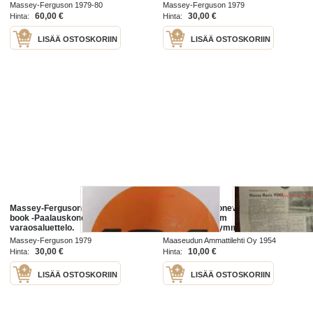
Massey-Ferguson 1979-80
Massey-Ferguson 1979
60,00 €
30,00 €
Hinta:
Hinta:
LISÄÄ OSTOSKORIIN
LISÄÄ OSTOSKORIIN
Massey-Ferguson MF 124 Parts
Maaseudun Koneviesti 1954 / 15/II
book -Paalauskoneen
elokuu II.sis mm
varaosaluettelo.
Traktoriesittelymme,Massey-
Harris Pony.Maaöljyn tarina II
Massey-Ferguson 1979
Maaseudun Ammattilehti Oy 1954
osa:tuotanto.Puimureita,Massey-
30,00 €
10,00 €
Hinta:
Hinta:
Harris 630
LISÄÄ OSTOSKORIIN
LISÄÄ OSTOSKORIIN