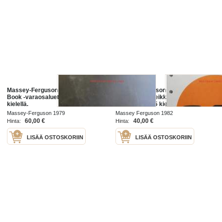
Massey-Ferguson MF 595 Parts
Massey Ferguson 240 Combine
Book -varaosaluettelo 4:llä eri
Parts book - Leikkuupuimurin
kielellä.
varaosakirja, 5 kielen versio
Massey-Ferguson 1979
Massey Ferguson 1982
60,00 €
40,00 €
Hinta:
Hinta:
LISÄÄ OSTOSKORIIN
LISÄÄ OSTOSKORIIN