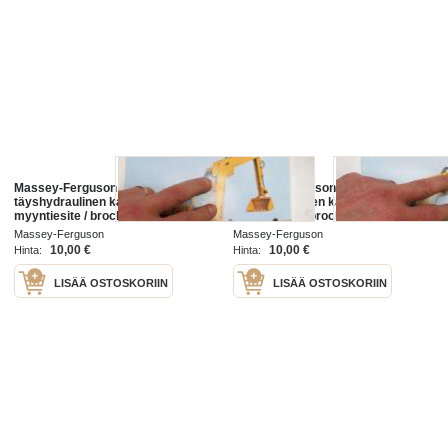
Massey-Ferguson MF 350
Massey-Ferguson MF 450
täyshydraulinen kaivukone -
täyshydraulinen kaivukone -
myyntiesite / brochure, excavator
myyntiesite / brochure, excavator
Massey-Ferguson
Massey-Ferguson
10,00 €
10,00 €
Hinta:
Hinta:
LISÄÄ OSTOSKORIIN
LISÄÄ OSTOSKORIIN