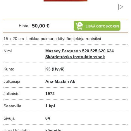
50,00 €
Hinta:
LISÄÄ OSTOSKORIIN
15 x 20 cm. Leikkuupuimurin käyttöohjekirja ruotsiksi.
Nimi
Massey Ferguson 520 525 620 624
Skördetröska instruktionsbok
Kunto
K3
(Hyvä)
Julkaisija
Ana-Maskin Ab
Julkaistu
1972
Saatavilla
1 kpl
Sivuja
84
Uusi / käytetty
käytetty