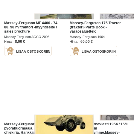
Massey-Ferguson MF 4400 - 74,
Massey-Ferguson 175 Tractor
88, 98 hv traktori -myyntiesite /
(traktori) Parts Book -
sales brochure
varaosaluettelo
Massey Ferguson AGCO 2006
Massey-Ferguson 1964
8,00 €
60,00 €
Hinta:
Hinta:
LISÄÄ OSTOSKORIIN
LISÄÄ OSTOSKORIIN
Massey-Ferguson MF 356
Maaseudun Koneviesti 1954 / 15/II
pyöräkuormaaja, alkuperäinen
elokuu II.sis mm
ohjekirja, Hankkija, 24 sivua,
Traktoriesittelymme,Massey-