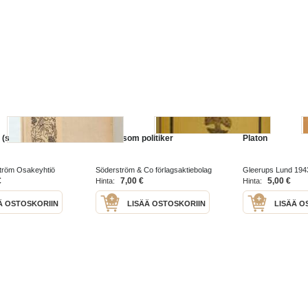
t (symposion)
Platon som politiker
Platon
tröm Osakeyhtiö
Söderström & Co förlagsaktiebolag
Gleerups Lund 194
1922
€
7,00 €
5,00 €
Hinta:
Hinta:
Ä OSTOSKORIIN
LISÄÄ OSTOSKORIIN
LISÄÄ O