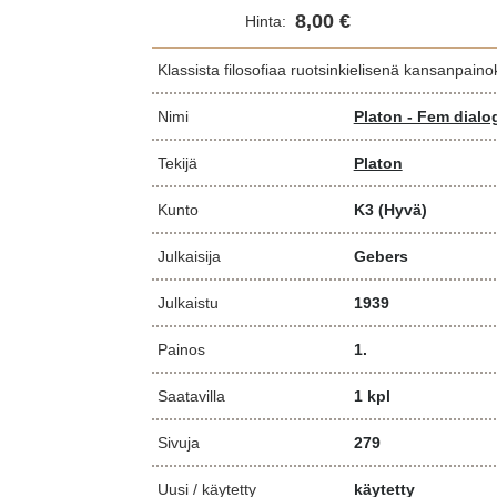
8,00 €
Hinta:
Klassista filosofiaa ruotsinkielisenä kansanpain
Nimi
Platon - Fem dialo
Tekijä
Platon
Kunto
K3
(Hyvä)
Julkaisija
Gebers
Julkaistu
1939
Painos
1.
Saatavilla
1 kpl
Sivuja
279
Uusi / käytetty
käytetty