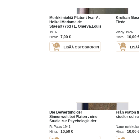
Merkkimiehiä Platon / Ivar A.
Kreikan filoso
Heikel.Madame de
Tiede
Stae&#776;l / L. Onerva.Louis
Pasteur / Robert Tigerstedt ;
1916
Wsoy 1926
suomensi Hannes Salovaara.
7,00 €
10,00 
Hinta:
Hinta:
LISÄÄ OSTOSKORIIN
LISÄ
Die Bewertung der
Från Platon ti
Sinnenwelt bei Platon : eine
studier och u
Studie zur Psychologie der
Weltanschauungen
R. Palas 1941
Natur och kultu
10,50 €
10,00 
Hinta:
Hinta: