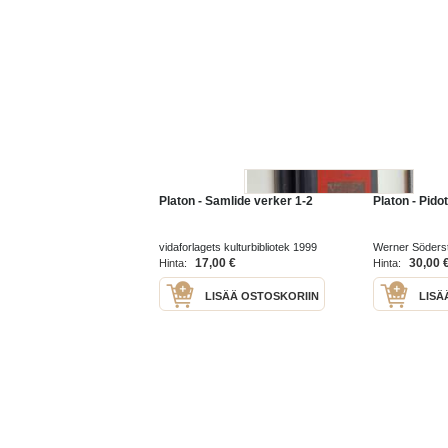
Platon - Samlide verker 1-2
Platon - Pido
vidaforlagets kulturbibliotek 1999
Werner Söders
1919
17,00 €
30,00 
Hinta:
Hinta:
LISÄÄ OSTOSKORIIN
LISÄ