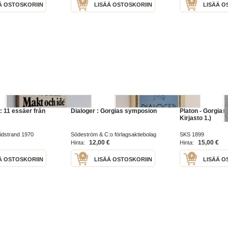
Ä OSTOSKORIIN
LISÄÄ OSTOSKORIIN
LISÄÄ O
: 11 essäer från
Dialoger : Gorgias symposion
Platon - Gorgias 
Kirjasto 1.)
idstrand 1970
Södeström & C:o förlagsaktiebolag
SKS 1899
1955
12,00 €
15,00 €
Hinta:
Hinta:
Ä OSTOSKORIIN
LISÄÄ OSTOSKORIIN
LISÄÄ O