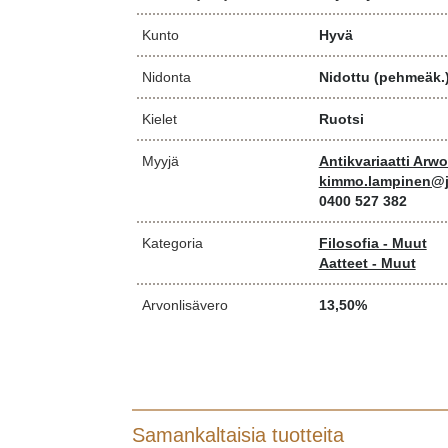
Kunto
Hyvä
Nidonta
Nidottu (pehmeäk.
Kielet
Ruotsi
Myyjä
Antikvariaatti Arw
kimmo.lampinen@j
0400 527 382
Kategoria
Filosofia - Muut
Aatteet - Muut
Arvonlisävero
13,50%
Samankaltaisia tuotteita