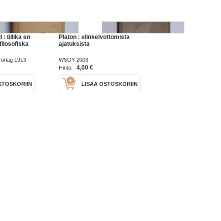
 : tillika en
Platon : elinkelvottomista
filosofiska
ajatuksista
Förlag 1913
WSOY 2003
4,00 €
Hinta:
STOSKORIIN
LISÄÄ OSTOSKORIIN