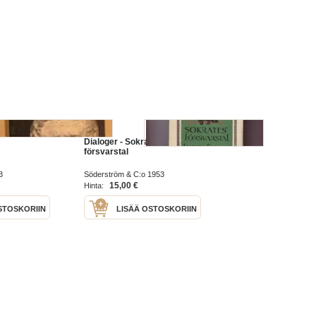
Dialoger - Sokrates´
försvarstal
3
Söderström & C:o 1953
15,00 €
Hinta:
STOSKORIIN
LISÄÄ OSTOSKORIIN