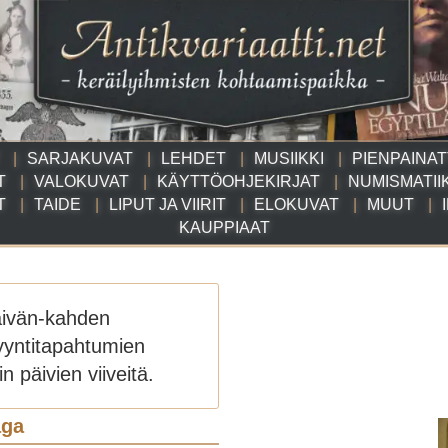
SARJAKUVAT
LEHDET
MUSIIKKI
PIENPAINA
T
VALOKUVAT
KÄYTTÖOHJEKIRJAT
NUMISMATII
T
TAIDE
LIPUT JA VIIRIT
ELOKUVAT
MUUT
KAUPPIAAT
äivän-kahden
yyntitapahtumien
n päivien viiveitä.
aga