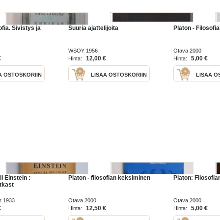
fia. Sivistys ja
Suuria ajattelijoita
Platon - Filosof
WSOY 1956
Otava 2000
€
12,00 €
5,00 €
Hinta:
Hinta:
Ä OSTOSKORIIN
LISÄÄ OSTOSKORIIN
LISÄÄ O
ll Einstein :
Platon - filosofian keksiminen
Platon: Filosofi
tkast
r 1933
Otava 2000
Otava 2000
€
12,50 €
5,00 €
Hinta:
Hinta: