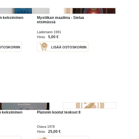
ian keksiminen
Mystiikan maailma - Sielua
etsimässä
Lademann 1991
5,00 €
Hinta:
STOSKORIIN
LISÄÄ OSTOSKORIIN
an keksiminen
Platonin kootut teokset II
Otava 1978
25,00 €
Hinta: