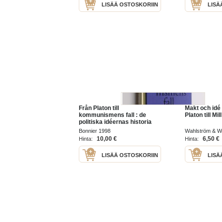
LISÄÄ OSTOSKORIIN
LISÄ
Från Platon till
Makt och idé 
kommunismens fall : de
Platon till Mill
politiska idéernas historia
Bonnier 1998
Wahlström & W
10,00 €
6,50 €
Hinta:
Hinta:
LISÄÄ OSTOSKORIIN
LISÄ