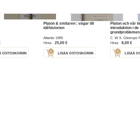
Platon & smitaren : vägar till
Platon och vår tid
idéhistorien
introduktion i de 
grundproblemen
Atlantis 1989
C. W. K. Gleerups 
€
25,00 €
8,00 €
Hinta:
Hinta:
Ä OSTOSKORIIN
LISÄÄ OSTOSKORIIN
LISÄÄ O