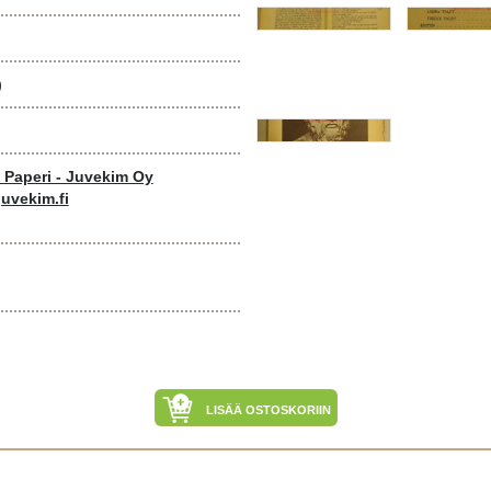
)
o Paperi - Juvekim Oy
uvekim.fi
LISÄÄ OSTOSKORIIN