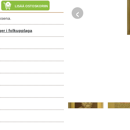
‹
LISÄÄ OSTOSKORIIN
oksena.
ger i folkupplaga