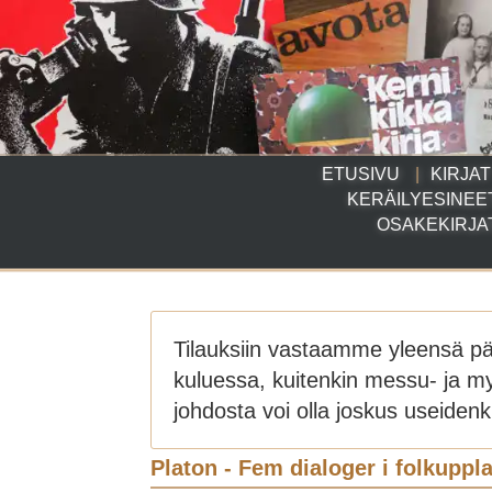
ETUSIVU
KIRJAT
KERÄILYESINEE
OSAKEKIRJA
Tilauksiin vastaamme yleensä p
kuluessa, kuitenkin messu- ja m
johdosta voi olla joskus useidenki
Platon - Fem dialoger i folkuppl