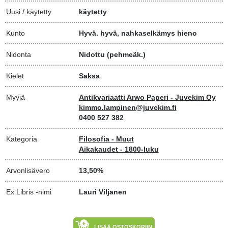
Uusi / käytetty
käytetty
Kunto
Hyvä. hyvä, nahkaselkämys hieno
Nidonta
Nidottu (pehmeäk.)
Kielet
Saksa
Myyjä
Antikvariaatti Arwo Paperi - Juvekim Oy
kimmo.lampinen@juvekim.fi
0400 527 382
Kategoria
Filosofia - Muut
Aikakaudet - 1800-luku
Arvonlisävero
13,50%
Ex Libris -nimi
Lauri Viljanen
LISÄÄ OSTOSKORIIN