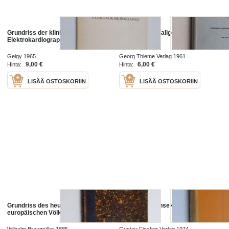
Grundriss der klinischen
Grundriss der allgemeinen
Elektrokardiographie
Zoologie
Geigy 1965
Georg Thieme Verlag 1961
9,00 €
6,00 €
Hinta:
Hinta:
LISÄÄ OSTOSKORIIN
LISÄÄ OSTOSKORIIN
Grundriss des heutigen
Grundriß der Insektenkunde
europäischen Völkerrechtes
Wilhelm Braumüller 1885
Gustav Fischer Verlag 1974