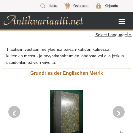
0
Haku
Ostoskori
Kirjaudu
Select Language
▼
Tilauksiin vastaamme yleensä päivän-kahden kuluessa,
kuitenkin messu- ja myyntitapahtumien johdosta voi olla joskus
useidenkin päivien viiveitä.
Grundriss der Englischen Metrik
‹
›