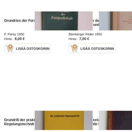
Grundriss der Forstpathologie
Geschichte der deutschen
Literatur im Grundriss
P. Parey 1950
Bamberger Reiter 1950
8,00 €
7,00 €
Hinta:
Hinta:
LISÄÄ OSTOSKORIIN
LISÄÄ OSTOSKORIIN
Grundriß der praktischen
Poetik - die Gesetze der Poesie in
Regelungstechnik
ihrer geschichtlichen Entwicklung :
ein Grundriss