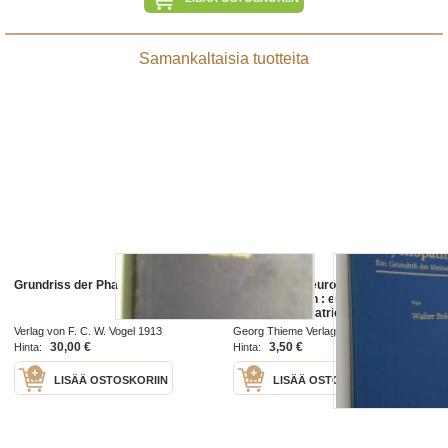
Samankaltaisia tuotteita
Grundriss der Pharmakologie
Reaktionen Neurosen
Psychopathien : ein grundriss der
kleinen psychiatrie
Verlag von F. C. W. Vogel 1913
Georg Thieme Verlag 1968
30,00 €
3,50 €
Hinta:
Hinta:
LISÄÄ OSTOSKORIIN
LISÄÄ OSTOSKORIIN