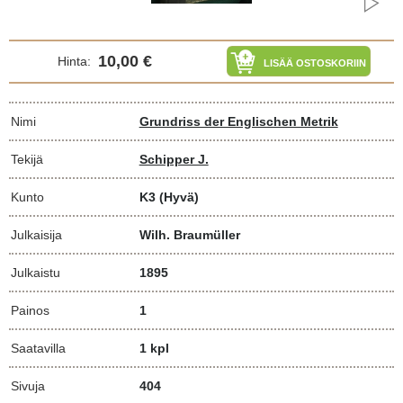
10,00 €
Hinta:
LISÄÄ OSTOSKORIIN
Nimi
Grundriss der Englischen Metrik
Tekijä
Schipper J.
Kunto
K3
(Hyvä)
Julkaisija
Wilh. Braumüller
Julkaistu
1895
Painos
1
Saatavilla
1 kpl
Sivuja
404