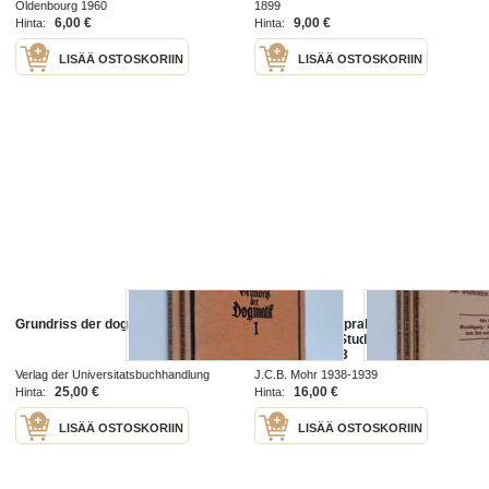
Oldenbourg 1960
1899
6,00 €
9,00 €
Hinta:
Hinta:
LISÄÄ OSTOSKORIIN
LISÄÄ OSTOSKORIIN
Grundriss der dogmatik 1-2
Grundriss der praktischen
Theologie für Studenten und
Kandidaten 1-3
Verlag der Universitatsbuchhandlung
J.C.B. Mohr 1938-1939
Rudolf Merkel 1936
25,00 €
16,00 €
Hinta:
Hinta:
LISÄÄ OSTOSKORIIN
LISÄÄ OSTOSKORIIN