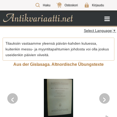
0
Haku
Ostoskori
Kirjaudu
Select Language
▼
Tilauksiin vastaamme yleensä päivän-kahden kuluessa,
kuitenkin messu- ja myyntitapahtumien johdosta voi olla joskus
useidenkin päivien viiveitä.
Aus der Gislasaga. Altnordische Übungstexte
‹
›