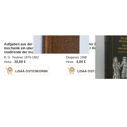
Aufgaben aus der analytischen
Der Geizige ; Der Burger als
mechanik ein ubungsbuch fur
Edelmann ; Der Herr aus der
studirende der mathematik,
Provinz
physik, technik etc. teil I-II :
B. G. Teubner 1879-1882
Diogenes 1988
aufgaben aus der analytischen
30,00 €
4,00 €
Hinta:
Hinta:
statik fester ...
LISÄÄ OSTOSKORIIN
LISÄÄ OSTOSKORIIN