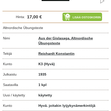
17,00 €
Hinta:
LISÄÄ OSTOSKORIIN
Altnordische Übungstexte
Nimi
Aus der Gislasaga. Altnordische
Übungstexte
Tekijä
Reichardt Konstantin
Kunto
K3
(Hyvä)
Julkaistu
1935
Saatavilla
1 kpl
Uusi / käytetty
käytetty
Kunto
Hyvä. joitakin lyijykynämerkintöjä