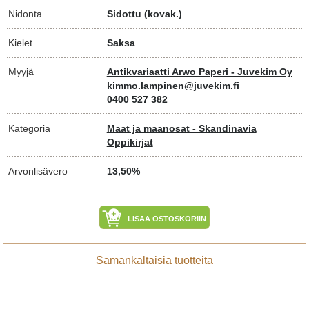
Nidonta
Sidottu (kovak.)
Kielet
Saksa
Myyjä
Antikvariaatti Arwo Paperi - Juvekim Oy
kimmo.lampinen@juvekim.fi
0400 527 382
Kategoria
Maat ja maanosat - Skandinavia
Oppikirjat
Arvonlisävero
13,50%
LISÄÄ OSTOSKORIIN
Samankaltaisia tuotteita