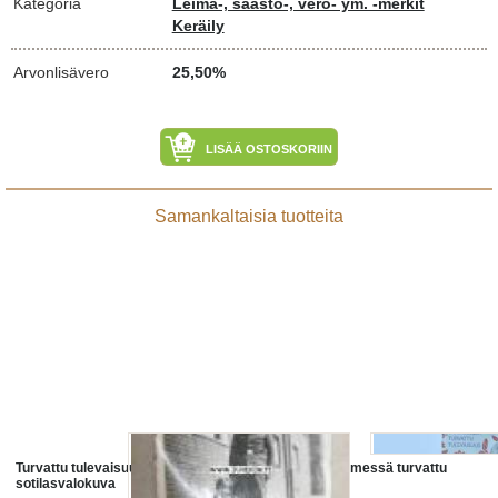
Kategoria
Leima-, säästö-, vero- ym. -merkit
Keräily
Arvonlisävero
25,50%
LISÄÄ OSTOSKORIIN
Samankaltaisia tuotteita
Turvattu tulevaisuus -saksalainen
Serbia - Tähtäimessä turvattu
sotilasvalokuva
tulevaisuus