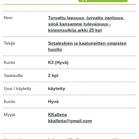
Nimi
Turvattu lapsuus, turvattu vanhuus,
siinä kansamme tulevaisuus -
kirjeensulkija arkki 25 kpl
Tekijä
Sotaleskien ja kaatuneitten omaisten
huolto
Kunto
K3
(Hyvä)
Saatavilla
2 kpl
Uusi / käytetty
käytetty
Kunto
Hyvä
Myyjä
KKalleria
kkalleria@gmail.com