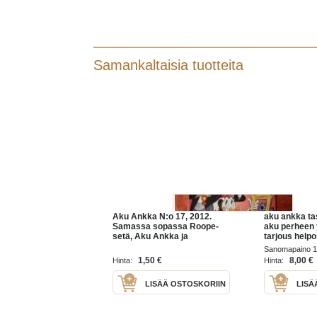
Samankaltaisia tuotteita
Aku Ankka N:o 17, 2012.
aku ankka tas
Samassa sopassa Roope-
aku perheen 
setä, Aku Ankka ja
tarjous helpo
Karhukoplakin. Aku Ankka
x60 cm paino
Sanomapaino 
ryhtyy ehostusmestariksi
1,50 €
8,00 €
Hinta:
Hinta:
ym. Sivuja 36.
LISÄÄ OSTOSKORIIN
LISÄ