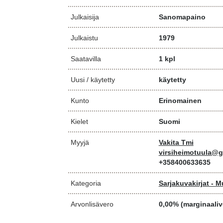
Julkaisija
Sanomapaino
Julkaistu
1979
Saatavilla
1 kpl
Uusi / käytetty
käytetty
Kunto
Erinomainen
Kielet
Suomi
Myyjä
Vakita Tmi
virsiheimotuula@g
+358400633635
Kategoria
Sarjakuvakirjat - M
Arvonlisävero
0,00% (marginaaliv