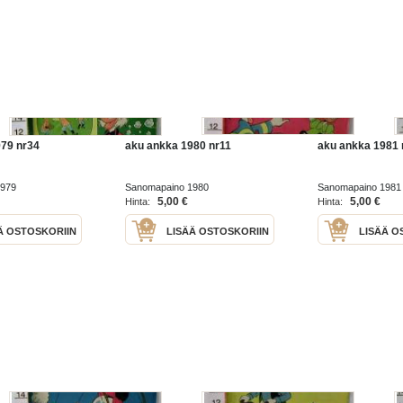
979 nr34
aku ankka 1980 nr11
aku ankka 1981 
1979
Sanomapaino 1980
Sanomapaino 1981
5,00 €
5,00 €
Hinta:
Hinta:
Ä OSTOSKORIIN
LISÄÄ OSTOSKORIIN
LISÄÄ O