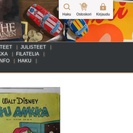
0
Haku
Ostoskori
Kirjaudu
TTEET
JULISTEET
KKA
FILATELIA
INFO
HAKU