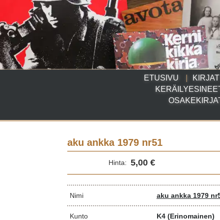
ETUSIVU
KIRJAT
KERÄILYESINEE
OSAKEKIRJA
aku ankka 1979 nr51
5,00 €
Hinta:
Nimi
aku ankka 1979 nr
Kunto
K4
(Erinomainen)