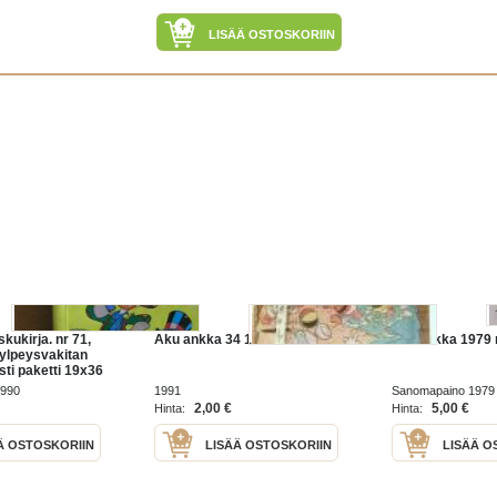
LISÄÄ OSTOSKORIIN
kukirja. nr 71,
Aku ankka 34 1991
aku ankka 1979 
ylpeysvakitan
sti paketti 19x36
 35kg 5e
1990
1991
Sanomapaino 1979
2,00 €
5,00 €
Hinta:
Hinta:
Ä OSTOSKORIIN
LISÄÄ OSTOSKORIIN
LISÄÄ O