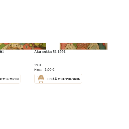
991
Aku ankka 51 1991
1991
2,00 €
Hinta:
STOSKORIIN
LISÄÄ OSTOSKORIIN