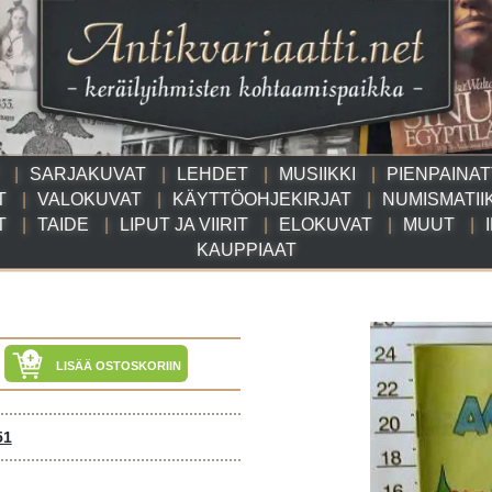
SARJAKUVAT
LEHDET
MUSIIKKI
PIENPAINA
T
VALOKUVAT
KÄYTTÖOHJEKIRJAT
NUMISMATII
T
TAIDE
LIPUT JA VIIRIT
ELOKUVAT
MUUT
KAUPPIAAT
LISÄÄ OSTOSKORIIN
51