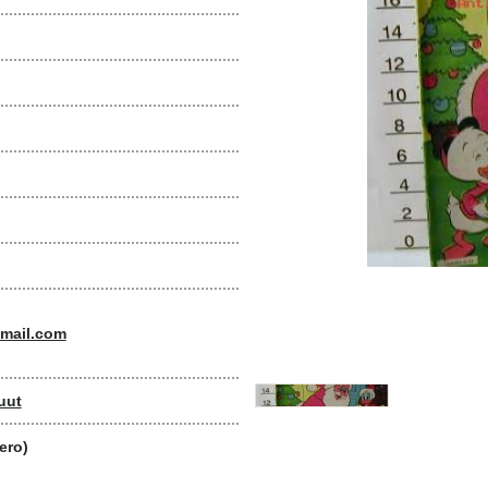
mail.com
uut
ero)