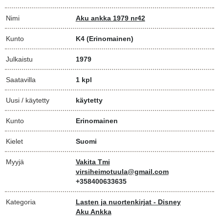
Nimi
Aku ankka 1979 nr42
Kunto
K4
(Erinomainen)
Julkaistu
1979
Saatavilla
1 kpl
Uusi / käytetty
käytetty
Kunto
Erinomainen
Kielet
Suomi
Myyjä
Vakita Tmi
virsiheimotuula@gmail.com
+358400633635
Kategoria
Lasten ja nuortenkirjat - Disney
Aku Ankka