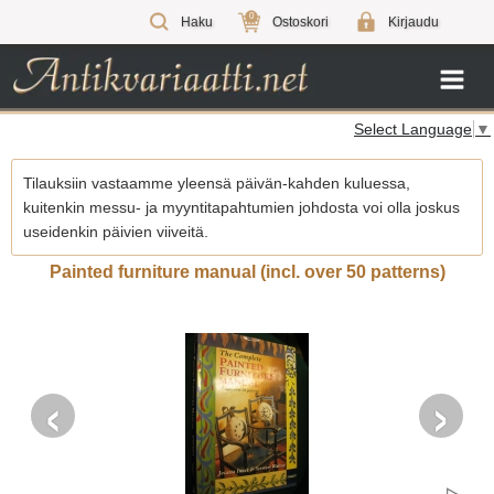
0
Haku
Ostoskori
Kirjaudu
Select Language
▼
Tilauksiin vastaamme yleensä päivän-kahden kuluessa,
kuitenkin messu- ja myyntitapahtumien johdosta voi olla joskus
useidenkin päivien viiveitä.
Painted furniture manual (incl. over 50 patterns)
‹
›