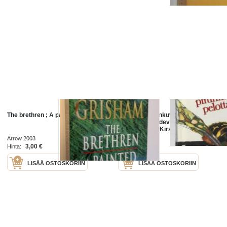
The brethren ; A painted house
Vain lasta pirunkuva pelottaaTo
fear a painted devilKirjaRendell,
Ruth ; Eklund, KirstiOtava 1976
Arrow 2003
3,00 €
5,00 €
Hinta:
Hinta:
LISÄÄ OSTOSKORIIN
LISÄÄ OSTOSKORIIN