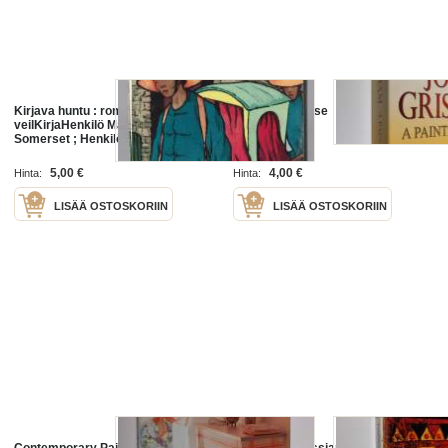
Kirjava huntu : romaaniThe painted
A Painted House
veilKirjaHenkilö Maugham, W.
Somerset ; Henkilö Vasara, Helvi,
Arrow 2001
5,00 €
4,00 €
Hinta:
Hinta:
LISÄÄ OSTOSKORIIN
LISÄÄ OSTOSKORIIN