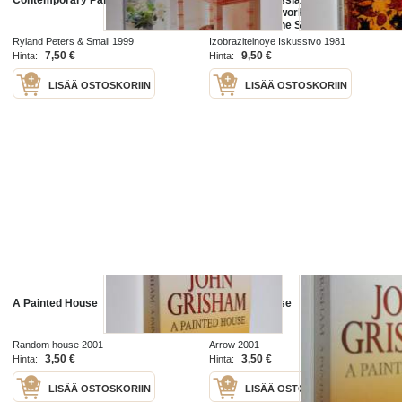
Contemporary Painted Furniture
Traditional Russian Carved and
Painted Woodwork - From the
Collection of the State Museum of
History and Art in the Zagorsk
Ryland Peters & Small 1999
Izobrazitelnoye Iskusstvo 1981
Reservation
7,50 €
9,50 €
Hinta:
Hinta:
LISÄÄ OSTOSKORIIN
LISÄÄ OSTOSKORIIN
A Painted House
A painted house
Random house 2001
Arrow 2001
3,50 €
3,50 €
Hinta:
Hinta:
LISÄÄ OSTOSKORIIN
LISÄÄ OSTOSKORIIN