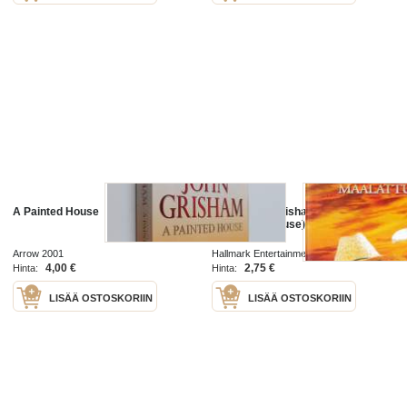
A Painted House
DVD - John Grisham: Maalattu talo
(A Painted House), 2003. (Draama).
Arrow 2001
Hallmark Entertainment 2003
4,00 €
2,75 €
Hinta:
Hinta:
LISÄÄ OSTOSKORIIN
LISÄÄ OSTOSKORIIN