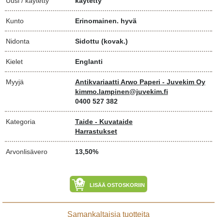
Uusi / käytetty
käytetty
Kunto
Erinomainen. hyvä
Nidonta
Sidottu (kovak.)
Kielet
Englanti
Myyjä
Antikvariaatti Arwo Paperi - Juvekim Oy
kimmo.lampinen@juvekim.fi
0400 527 382
Kategoria
Taide - Kuvataide
Harrastukset
Arvonlisävero
13,50%
LISÄÄ OSTOSKORIIN
Samankaltaisia tuotteita