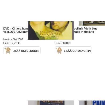
DVD - Kirjava huntu (The Painted
Kynäkotelo - posliinia / delft blue
Veil), 2007. (Draama).
hand-painted made in Holland
Nordisk film 2007
2,75 €
8,00 €
Hinta:
Hinta:
LISÄÄ OSTOSKORIIN
LISÄÄ OSTOSKORIIN