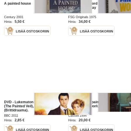
A painted house
The Painted Word - What You See
is what They Say
Century 2001
FSG Originals 1975
5,50 €
34,00 €
Hinta:
Hinta:
LISÄÄ OSTOSKORIIN
LISÄÄ OSTOSKORIIN
DVD - Lukematon rakkaustarina
Scandinavian painted furniture : a
(The Painted Veil), 2011.
step-by-step workbook
(Brittidraama).
BBC 2011
Cassell 1994
2,85 €
20,00 €
Hinta:
Hinta:
LISÄÄ OSTOSKORIIN
LISÄÄ OSTOSKORIIN