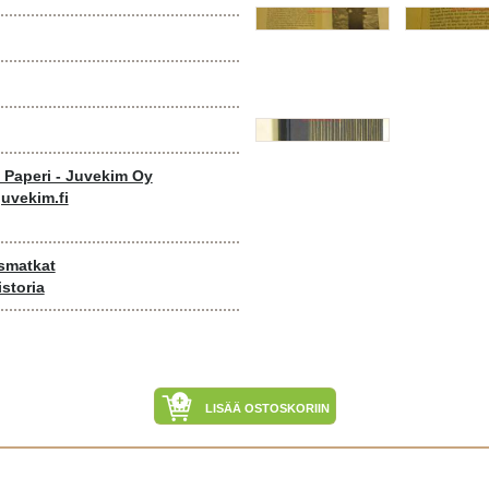
o Paperi - Juvekim Oy
uvekim.fi
usmatkat
istoria
LISÄÄ OSTOSKORIIN