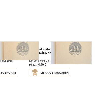
amfundets
Nordenskiöld-samfundets
VIII 1968
tidskrift, årg. XXVII 1967
undet 1968
Nordenskiöld-samfundet 1967
4,00 €
Hinta:
STOSKORIIN
LISÄÄ OSTOSKORIIN