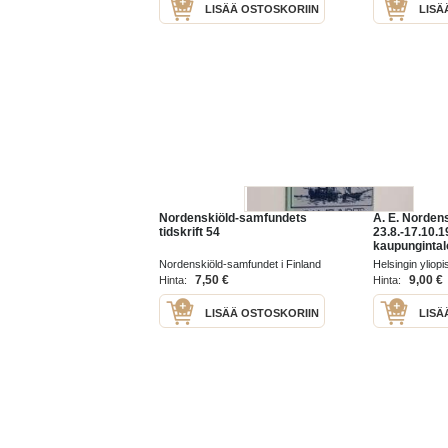
LISÄÄ OSTOSKORIIN
LISÄ
Nordenskiöld-samfundets
A. E. Nordens
tidskrift 54
23.8.-17.10.1
kaupungintal
stadshus = He
Nordenskiöld-samfundet i Finland
Helsingin yliop
r.f. 1995
7,50 €
9,00 €
Hinta:
Hinta:
LISÄÄ OSTOSKORIIN
LISÄ