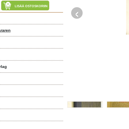
‹
LISÄÄ OSTOSKORIIN
araren
rlag