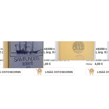
d-samfundets
Nordenskiöld-samfundets
Nordenskiöld-s
42 (1980-82)
tidskrift, årg. XXXI 1971
tidskrift, årg. XX
samfundet
Nordenskiöld-samfundet 1971
Nordenskiöld-samf
€
4,00 €
4,00 €
Hinta:
Hinta:
Ä OSTOSKORIIN
LISÄÄ OSTOSKORIIN
LISÄÄ O