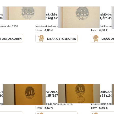
d-samfundets
Nordenskiöld-samfundets
Nordenskiöld-s
 XIX 1959
tidskrift, årg XVII 1957
tidskrift, årf. XV
samfundet 1959
Nordenskiöld-samfundet 1957
Nordenskiöld-samf
4,00 €
4,00 €
Hinta:
Hinta:
Ä OSTOSKORIIN
LISÄÄ OSTOSKORIIN
LISÄÄ O
d-samfundets
Nordenskiöld-samfundets
Nordenskiöld-s
1977)
tidskrift 35 (1975)
tidskrift 33 (1973
samfundet 1977
Nordenskiöld-samfundet 1975
Nordenskiöld-samf
5,50 €
5,50 €
Hinta:
Hinta: