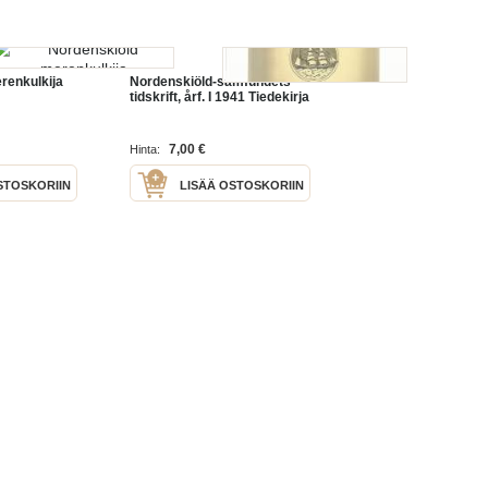
renkulkija
Nordenskiöld-samfundets
tidskrift, årf. I 1941 Tiedekirja
7,00 €
Hinta:
STOSKORIIN
LISÄÄ OSTOSKORIIN