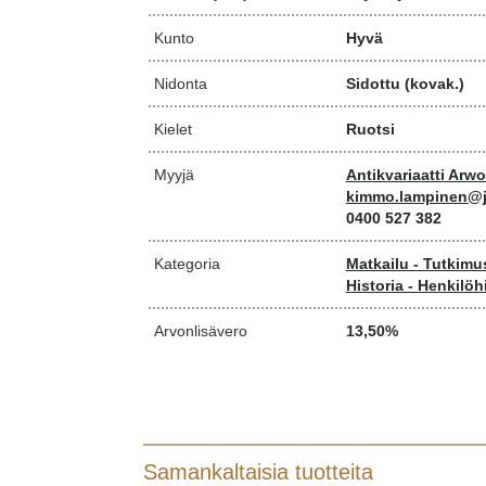
Kunto
Hyvä
Nidonta
Sidottu (kovak.)
Kielet
Ruotsi
Myyjä
Antikvariaatti Arw
kimmo.lampinen@j
0400 527 382
Kategoria
Matkailu - Tutkim
Historia - Henkilöh
Arvonlisävero
13,50%
Samankaltaisia tuotteita