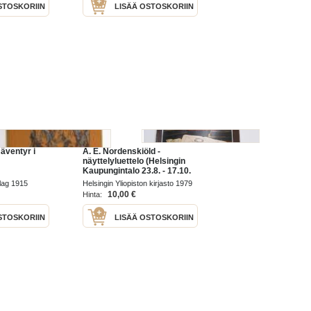
STOSKORIIN
LISÄÄ OSTOSKORIIN
äventyr i
A. E. Nordenskiöld -
näyttelyluettelo (Helsingin
Kaupungintalo 23.8. - 17.10.
1979)
lag 1915
Helsingin Yliopiston kirjasto 1979
10,00 €
Hinta:
STOSKORIIN
LISÄÄ OSTOSKORIIN