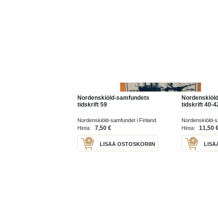
Nordenskiöld-samfundets
Nordenskiöl
tidskrift 59
tidskrift 40-
Nordenskiöld-samfundet i Finland
Nordenskiöld-
r.f 1999
7,50 €
11,50 
Hinta:
Hinta:
LISÄÄ OSTOSKORIIN
LISÄ