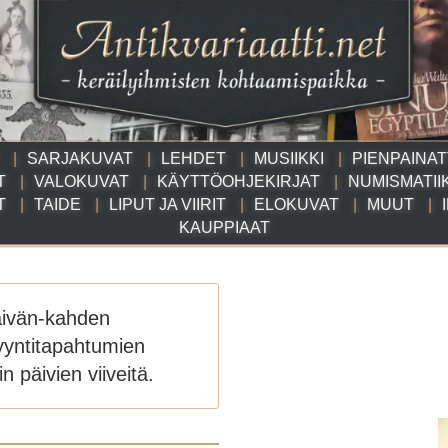
SARJAKUVAT
LEHDET
MUSIIKKI
PIENPAINA
T
VALOKUVAT
KÄYTTÖOHJEKIRJAT
NUMISMATII
T
TAIDE
LIPUT JA VIIRIT
ELOKUVAT
MUUT
KAUPPIAAT
äivän-kahden
yyntitapahtumien
n päivien viiveitä.