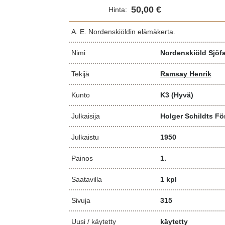
50,00 €
Hinta:
A. E. Nordenskiöldin elämäkerta.
Nimi
Nordenskiöld Sjöf
Tekijä
Ramsay Henrik
Kunto
K3
(Hyvä)
Julkaisija
Holger Schildts Fö
Julkaistu
1950
Painos
1.
Saatavilla
1 kpl
Sivuja
315
Uusi / käytetty
käytetty