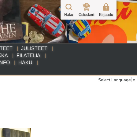
0
Haku
Ostoskori
Kirjaudu
TTEET
JULISTEET
KKA
FILATELIA
INFO
HAKU
Select Language
▼