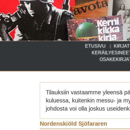
ETUSIVU
KIRJAT
KERÄILYESINEE
OSAKEKIRJA
Tilauksiin vastaamme yleensä p
kuluessa, kuitenkin messu- ja m
johdosta voi olla joskus useidenki
Nordenskiöld Sjöfararen