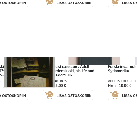
Ä OSTOSKORIIN
LISÄÄ OSTOSKORIIN
LISÄÄ O
kiöld :
North-east passage : Adolf
Forskningar och 
979 : Helsingin
Erik Nordenskiöld, his life and
Sydamerika
o = Helsingfors
times - Adolf Erik
lsinki City Hall
Nordenskiöld, his life and
isto 1979
Nico Israel 1973
Albert Bonniers För
times
23,00 €
10,00 €
Hinta:
Hinta:
Ä OSTOSKORIIN
LISÄÄ OSTOSKORIIN
LISÄÄ O