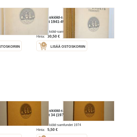
amfundets
Nordenskiöld-samfundets
 1955
tidskrift 1941-49
undet 1955
Nordenskiöld-samfundet 1941-49
30,50 €
Hinta:
STOSKORIIN
LISÄÄ OSTOSKORIIN
amfundets
Nordenskiöld-samfundets
)
tidskrift 34 (1974)
undet 1973
Nordenskiöld-samfundet 1974
5,50 €
Hinta: