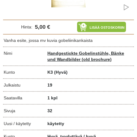
5,00 €
Hinta:
LISÄÄ OSTOSKORIIN
Vanha esite, jossa mv kuvia gobeliinikankaista
Nimi
Handgestickte Gobelinstühle, Bänke
und Wandbilder (old brochure)
Kunto
K3
(Hyvä)
Julkaistu
19
Saatavilla
1 kpl
Sivuja
32
Uusi / käytetty
käytetty
Kunto
Hyvä. tyydyttävä / hyvä