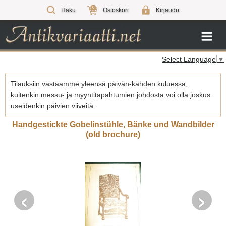
0
Haku
Ostoskori
Kirjaudu
Select Language
▼
Tilauksiin vastaamme yleensä päivän-kahden kuluessa,
kuitenkin messu- ja myyntitapahtumien johdosta voi olla joskus
useidenkin päivien viiveitä.
Handgestickte Gobelinstühle, Bänke und Wandbilder
(old brochure)
‹
›