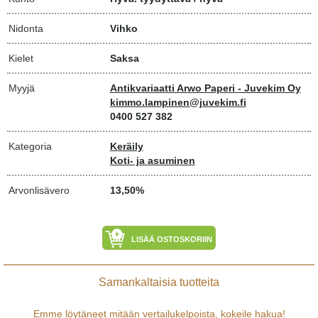
Nidonta
Vihko
Kielet
Saksa
Myyjä
Antikvariaatti Arwo Paperi - Juvekim Oy
kimmo.lampinen@juvekim.fi
0400 527 382
Kategoria
Keräily
Koti- ja asuminen
Arvonlisävero
13,50%
LISÄÄ OSTOSKORIIN
Samankaltaisia tuotteita
Emme löytäneet mitään vertailukelpoista, kokeile
hakua
!