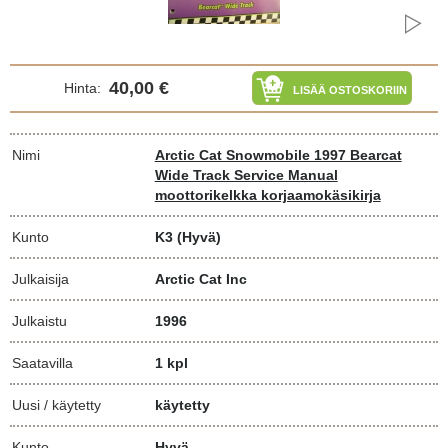
40,00 €
Hinta:
LISÄÄ OSTOSKORIIN
Nimi
Arctic Cat Snowmobile 1997 Bearcat
Wide Track Service Manual
moottorikelkka korjaamokäsikirja
Kunto
K3
(Hyvä)
Julkaisija
Arctic Cat Inc
Julkaistu
1996
Saatavilla
1 kpl
Uusi / käytetty
käytetty
Kunto
Hyvä