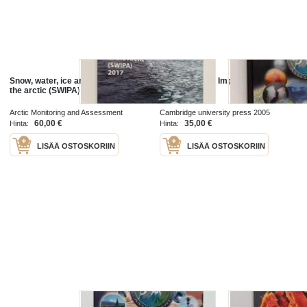
Snow, water, ice and permafrost in
Arctic Climate Impact Assessment
the arctic (SWIPA) 2017
Arctic Monitoring and Assessment
Cambridge university press 2005
Programme 2017
60,00 €
35,00 €
Hinta:
Hinta:
LISÄÄ OSTOSKORIIN
LISÄÄ OSTOSKORIIN