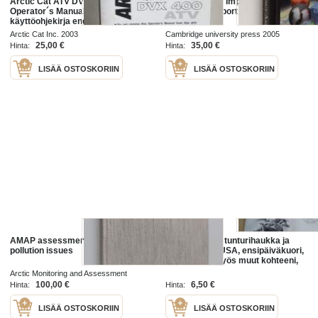
Arctic Cat ATV DVX 400 2004
Arctic Climate Impact Assessment
Operator´s Manual -mönkijä,
- Scientific Report
käyttöohjekirja englanniksi
Arctic Cat Inc. 2003
Cambridge university press 2005
25,00 €
35,00 €
Hinta:
Hinta:
LISÄÄ OSTOSKORIIN
LISÄÄ OSTOSKORIIN
AMAP assessment report : arctic
Arctic Tundra, tunturihaukka ja
pollution issues
riekko, 2003, USA, ensipäiväkuori,
FDC. Katso myös muut kohteeni,
mm. noin 1 200 erilaista
Arctic Monitoring and Assessment
amerikkalaista ensipäiväkuorta
Programme 1998
100,00 €
6,50 €
Hinta:
Hinta:
LISÄÄ OSTOSKORIIN
LISÄÄ OSTOSKORIIN