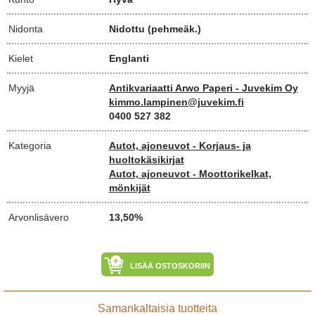
Nidonta
Nidottu (pehmeäk.)
Kielet
Englanti
Myyjä
Antikvariaatti Arwo Paperi - Juvekim Oy
kimmo.lampinen@juvekim.fi
0400 527 382
Kategoria
Autot, ajoneuvot - Korjaus- ja
huoltokäsikirjat
Autot, ajoneuvot - Moottorikelkat,
mönkijät
Arvonlisävero
13,50%
LISÄÄ OSTOSKORIIN
Samankaltaisia tuotteita