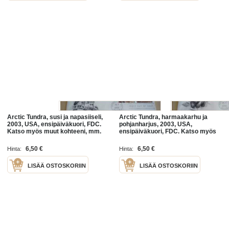
Arctic Tundra, susi ja napasiiseli,
Arctic Tundra, harmaakarhu ja
2003, USA, ensipäiväkuori, FDC.
pohjanharjus, 2003, USA,
Katso myös muut kohteeni, mm.
ensipäiväkuori, FDC. Katso myös
noin 1 200 erilaista amerikkalaista
muut kohteeni, mm. noin 1 200
ensipäiväkuorta
erilaista amerikkalaista
6,50 €
6,50 €
Hinta:
Hinta:
ensipäiväkuorta
LISÄÄ OSTOSKORIIN
LISÄÄ OSTOSKORIIN