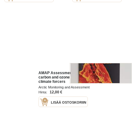
AMAP Assessment 2015 : Black
carbon and ozone as Arctic
climate forcers
Arctic Monitoring and Assessment
Programme 2015
12,00 €
Hinta:
LISÄÄ OSTOSKORIIN