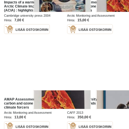
Impacts of a warming Arctic :
AMAP Assessment 2015 : Black
Arctic Climate Impact Assessment
carbon and ozone as Arctic
(ACIA) : highlights
climate forcers
Cambridge university press 2004
Arctic Monitoring and Assessment
Programme 2015
7,00 €
15,00 €
Hinta:
Hinta:
LISÄÄ OSTOSKORIIN
LISÄÄ OSTOSKORIIN
AMAP Assessment 2015 : Black
Arctic biodiversity assessment :
carbon and ozone as Arctic
status and trends in Arctic
climate forcers
biodiversity
Arctic Monitoring and Assessment
CAFF 2013
Programme 2015
13,00 €
350,00 €
Hinta:
Hinta:
LISÄÄ OSTOSKORIIN
LISÄÄ OSTOSKORIIN