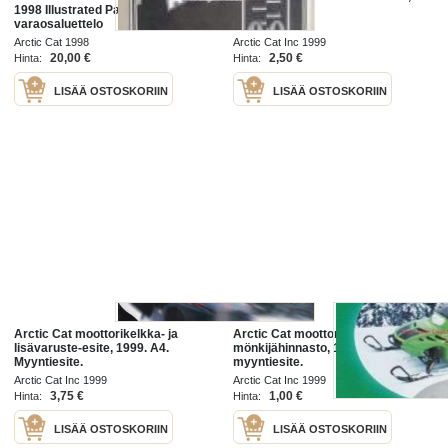
1998 Illustrated Parts Manual -
1999.
varaosaluettelo
Arctic Cat 1998
Arctic Cat Inc 1999
20,00 €
2,50 €
Hinta:
Hinta:
LISÄÄ OSTOSKORIIN
LISÄÄ OSTOSKORIIN
Arctic Cat moottorikelkka- ja
Arctic Cat moottorikelkka- ja
lisävaruste-esite, 1999. A4.
mönkijähinnasto, 1999. Hinnasto,
Myyntiesite.
myyntiesite.
Arctic Cat Inc 1999
Arctic Cat Inc 1999
3,75 €
1,00 €
Hinta:
Hinta:
LISÄÄ OSTOSKORIIN
LISÄÄ OSTOSKORIIN