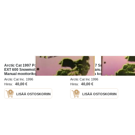
Arctic Cat 1997 Powder Extreme -
Arctic Cat 1997 Snowmobile ZR
EXT 600 Snowmobile Service
440 Service Manual
Manual moottorikelkka
moottorikelkka korjaamokäsikirja
korjaamokäsikirja.
Arctic Cat Inc. 1996
Arctic Cat Inc 1996
40,00 €
40,00 €
Hinta:
Hinta:
LISÄÄ OSTOSKORIIN
LISÄÄ OSTOSKORIIN