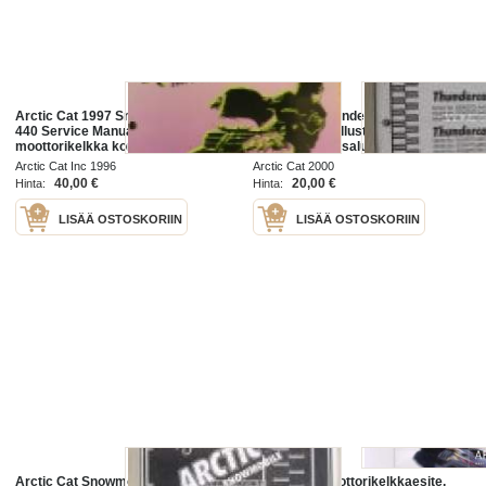
Arctic Cat 1997 Snowmobile ZL
Arctic Cat Thundercat, Thundercat
440 Service Manual
Mountain Cat Illustrated part
moottorikelkka korjaamokäsikirja
manual -varaosaluettelo
Arctic Cat Inc 1996
Arctic Cat 2000
40,00 €
20,00 €
Hinta:
Hinta:
LISÄÄ OSTOSKORIIN
LISÄÄ OSTOSKORIIN
Arctic Cat Snowmobile ZR 500
Arctic Cat moottorikelkkaesite,