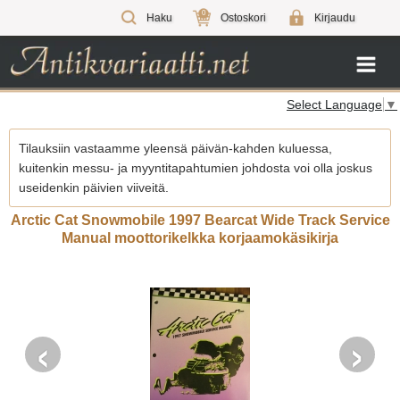
0
Haku
Ostoskori
Kirjaudu
Select Language
▼
Tilauksiin vastaamme yleensä päivän-kahden kuluessa,
kuitenkin messu- ja myyntitapahtumien johdosta voi olla joskus
useidenkin päivien viiveitä.
Arctic Cat Snowmobile 1997 Bearcat Wide Track Service
Manual moottorikelkka korjaamokäsikirja
‹
›