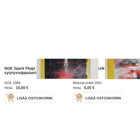
NGK Spark Plugs 1989-1990 -
NGK moottorikelkka sytytystulpat
sytytystulppaluettelo
2001-2002
NGK 1989
Motoral-yhtiöt 2001
10,00 €
6,00 €
Hinta:
Hinta:
LISÄÄ OSTOSKORIIN
LISÄÄ OSTOSKORIIN