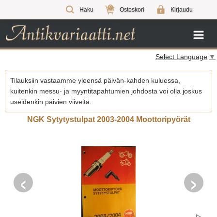
0
Haku
Ostoskori
Kirjaudu
Select Language
▼
Tilauksiin vastaamme yleensä päivän-kahden kuluessa,
kuitenkin messu- ja myyntitapahtumien johdosta voi olla joskus
useidenkin päivien viiveitä.
NGK Sytytystulpat 2003-2004 Moottoripyörät
‹
›