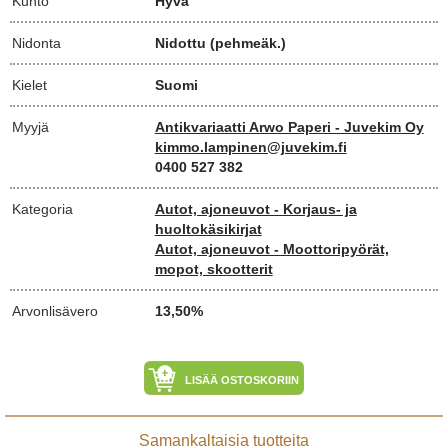
Kunto
Hyvä
Nidonta
Nidottu (pehmeäk.)
Kielet
Suomi
Myyjä
Antikvariaatti Arwo Paperi - Juvekim Oy
kimmo.lampinen@juvekim.fi
0400 527 382
Kategoria
Autot, ajoneuvot - Korjaus- ja
huoltokäsikirjat
Autot, ajoneuvot - Moottoripyörät,
mopot, skootterit
Arvonlisävero
13,50%
LISÄÄ OSTOSKORIIN
Samankaltaisia tuotteita