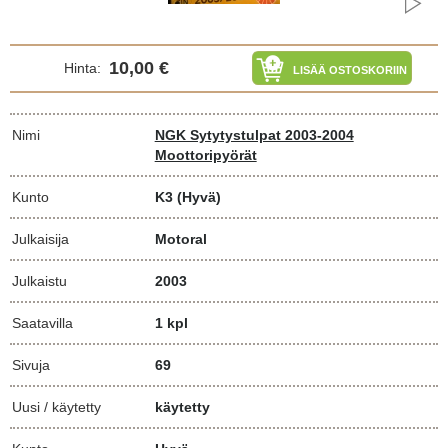
10,00 €
Hinta:
LISÄÄ OSTOSKORIIN
Nimi
NGK Sytytystulpat 2003-2004
Moottoripyörät
Kunto
K3
(Hyvä)
Julkaisija
Motoral
Julkaistu
2003
Saatavilla
1 kpl
Sivuja
69
Uusi / käytetty
käytetty