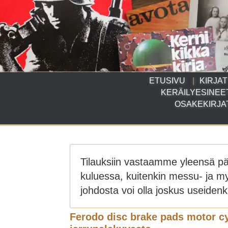
ETUSIVU
KIRJAT
KERÄILYESINEE
OSAKEKIRJA
Tilauksiin vastaamme yleensä p
kuluessa, kuitenkin messu- ja m
johdosta voi olla joskus useidenki
Ferodo disc brake pads motor cy