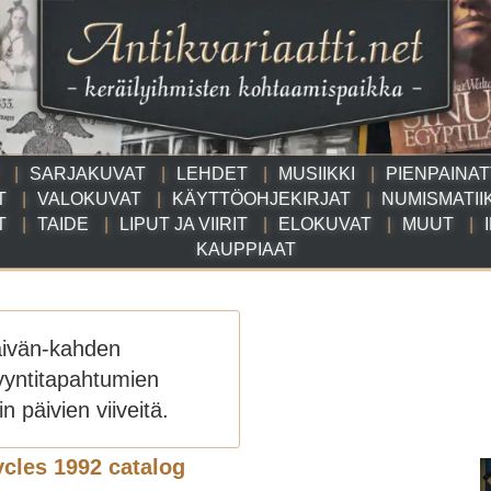
SARJAKUVAT
LEHDET
MUSIIKKI
PIENPAINA
T
VALOKUVAT
KÄYTTÖOHJEKIRJAT
NUMISMATII
T
TAIDE
LIPUT JA VIIRIT
ELOKUVAT
MUUT
KAUPPIAAT
äivän-kahden
yyntitapahtumien
n päivien viiveitä.
cles 1992 catalog