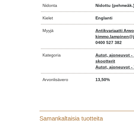
Nidonta
Nidottu (pehmeäk.
Kielet
Englanti
Myyjä
Antikvariaatti Arw
kimmo.lampinen@j
0400 527 382
Kategoria
Autot, ajoneuvot -
skootterit
Autot, ajoneuvot - 
Arvonlisävero
13,50%
Samankaltaisia tuotteita