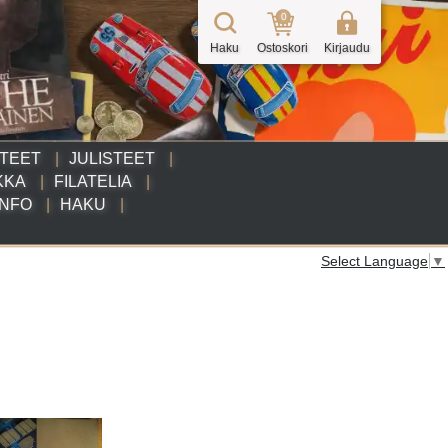
0
Haku
Ostoskori
Kirjaudu
TTEET
JULISTEET
KKA
FILATELIA
INFO
HAKU
Select Language
▼