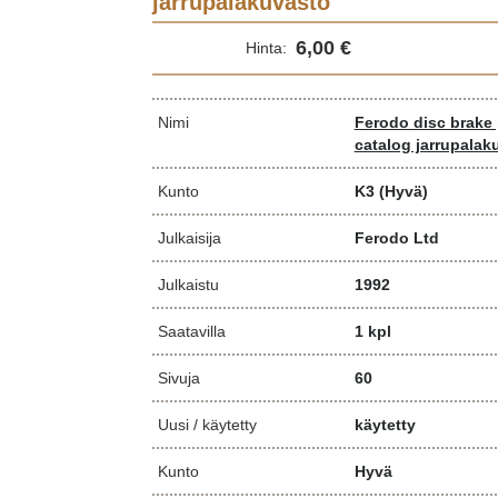
jarrupalakuvasto
6,00 €
Hinta:
Nimi
Ferodo disc brake
catalog jarrupalak
Kunto
K3
(Hyvä)
Julkaisija
Ferodo Ltd
Julkaistu
1992
Saatavilla
1 kpl
Sivuja
60
Uusi / käytetty
käytetty
Kunto
Hyvä