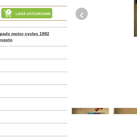
‹
LISÄÄ OSTOSKORIIN
 pads motor cycles 1992
uvasto