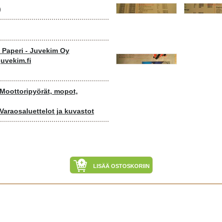
)
o Paperi - Juvekim Oy
uvekim.fi
 Moottoripyörät, mopot,
Varaosaluettelot ja kuvastot
LISÄÄ OSTOSKORIIN