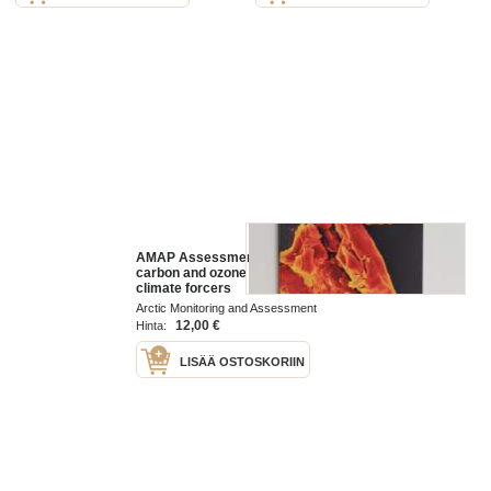
AMAP Assessment 2015 : Black
carbon and ozone as Arctic
climate forcers
Arctic Monitoring and Assessment
Programme 2015
12,00 €
Hinta:
LISÄÄ OSTOSKORIIN