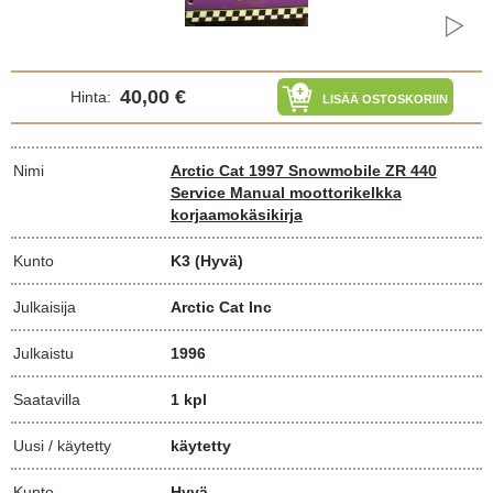
40,00 €
Hinta:
LISÄÄ OSTOSKORIIN
Nimi
Arctic Cat 1997 Snowmobile ZR 440
Service Manual moottorikelkka
korjaamokäsikirja
Kunto
K3
(Hyvä)
Julkaisija
Arctic Cat Inc
Julkaistu
1996
Saatavilla
1 kpl
Uusi / käytetty
käytetty
Kunto
Hyvä