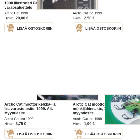
1998 Illustrated Parts Manual -
1999.
varaosaluettelo
Arctic Cat 1998
Arctic Cat Inc 1999
20,00 €
2,50 €
Hinta:
Hinta:
LISÄÄ OSTOSKORIIN
LISÄÄ OSTOSKORIIN
Arctic Cat moottorikelkka- ja
Arctic Cat moottorikelkka- ja
lisävaruste-esite, 1999. A4.
mönkijähinnasto, 1999. Hinnasto,
Myyntiesite.
myyntiesite.
Arctic Cat Inc 1999
Arctic Cat Inc 1999
3,75 €
1,00 €
Hinta:
Hinta:
LISÄÄ OSTOSKORIIN
LISÄÄ OSTOSKORIIN