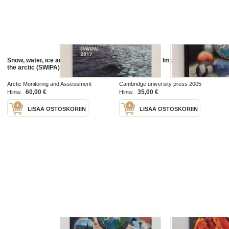
Snow, water, ice and permafrost in
Arctic Climate Impact Assessment
the arctic (SWIPA) 2017
Arctic Monitoring and Assessment
Cambridge university press 2005
Programme 2017
60,00 €
35,00 €
Hinta:
Hinta:
LISÄÄ OSTOSKORIIN
LISÄÄ OSTOSKORIIN