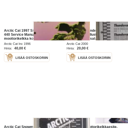
Arctic Cat 1997 Snowmobile ZL
Arctic Cat Thundercat, Thundercat
440 Service Manual
Mountain Cat Illustrated part
moottorikelkka korjaamokäsikirja
manual -varaosaluettelo
Arctic Cat Inc 1996
Arctic Cat 2000
40,00 €
20,00 €
Hinta:
Hinta:
LISÄÄ OSTOSKORIIN
LISÄÄ OSTOSKORIIN
Arctic Cat Snowmobile ZR 500
Arctic Cat moottorikelkkaesite,