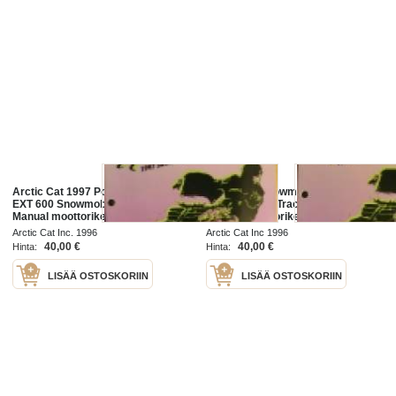
Arctic Cat 1997 Powder Extreme -
Arctic Cat Snowmobile 1997
EXT 600 Snowmobile Service
Bearcat Wide Track Service
Manual moottorikelkka
Manual moottorikelkka
korjaamokäsikirja.
korjaamokäsikirja
Arctic Cat Inc. 1996
Arctic Cat Inc 1996
40,00 €
40,00 €
Hinta:
Hinta:
LISÄÄ OSTOSKORIIN
LISÄÄ OSTOSKORIIN