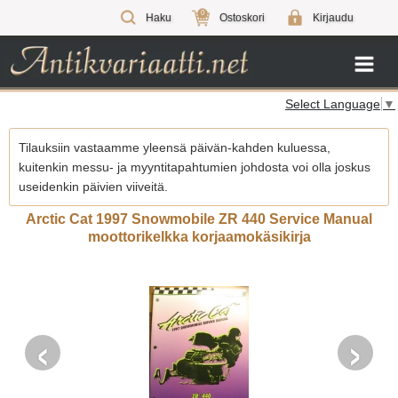
0
Haku
Ostoskori
Kirjaudu
Select Language
▼
Tilauksiin vastaamme yleensä päivän-kahden kuluessa,
kuitenkin messu- ja myyntitapahtumien johdosta voi olla joskus
useidenkin päivien viiveitä.
Arctic Cat 1997 Snowmobile ZR 440 Service Manual
moottorikelkka korjaamokäsikirja
‹
›