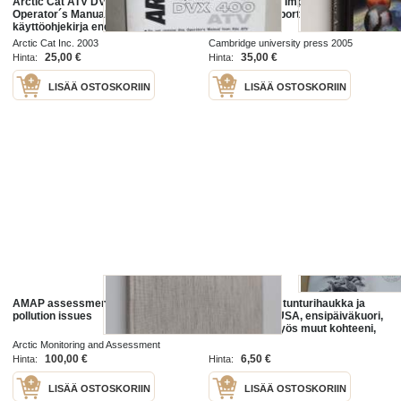
Arctic Cat ATV DVX 400 2004
Arctic Climate Impact Assessment
Operator´s Manual -mönkijä,
- Scientific Report
käyttöohjekirja englanniksi
Arctic Cat Inc. 2003
Cambridge university press 2005
25,00 €
35,00 €
Hinta:
Hinta:
LISÄÄ OSTOSKORIIN
LISÄÄ OSTOSKORIIN
AMAP assessment report : arctic
Arctic Tundra, tunturihaukka ja
pollution issues
riekko, 2003, USA, ensipäiväkuori,
FDC. Katso myös muut kohteeni,
mm. noin 1 200 erilaista
Arctic Monitoring and Assessment
amerikkalaista ensipäiväkuorta
Programme 1998
100,00 €
6,50 €
Hinta:
Hinta:
LISÄÄ OSTOSKORIIN
LISÄÄ OSTOSKORIIN