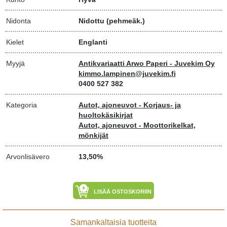
Nidonta
Nidottu (pehmeäk.)
Kielet
Englanti
Myyjä
Antikvariaatti Arwo Paperi - Juvekim Oy
kimmo.lampinen@juvekim.fi
0400 527 382
Kategoria
Autot, ajoneuvot - Korjaus- ja
huoltokäsikirjat
Autot, ajoneuvot - Moottorikelkat,
mönkijät
Arvonlisävero
13,50%
LISÄÄ OSTOSKORIIN
Samankaltaisia tuotteita