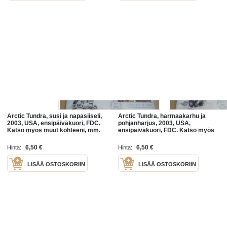
Arctic Tundra, susi ja napasiiseli,
Arctic Tundra, harmaakarhu ja
2003, USA, ensipäiväkuori, FDC.
pohjanharjus, 2003, USA,
Katso myös muut kohteeni, mm.
ensipäiväkuori, FDC. Katso myös
noin 1 200 erilaista amerikkalaista
muut kohteeni, mm. noin 1 200
ensipäiväkuorta
erilaista amerikkalaista
6,50 €
6,50 €
Hinta:
Hinta:
ensipäiväkuorta
LISÄÄ OSTOSKORIIN
LISÄÄ OSTOSKORIIN