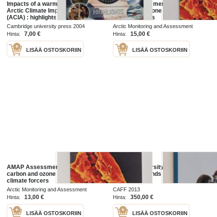
Impacts of a warming Arctic :
AMAP Assessment 2015 : Black
Arctic Climate Impact Assessment
carbon and ozone as Arctic
(ACIA) : highlights
climate forcers
Cambridge university press 2004
Arctic Monitoring and Assessment
Programme 2015
7,00 €
15,00 €
Hinta:
Hinta:
LISÄÄ OSTOSKORIIN
LISÄÄ OSTOSKORIIN
AMAP Assessment 2015 : Black
Arctic biodiversity assessment :
carbon and ozone as Arctic
status and trends in Arctic
climate forcers
biodiversity
Arctic Monitoring and Assessment
CAFF 2013
Programme 2015
13,00 €
350,00 €
Hinta:
Hinta:
LISÄÄ OSTOSKORIIN
LISÄÄ OSTOSKORIIN