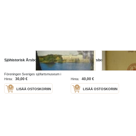
Sjöhistorisk Årsbok 1967-1968
Sjöhistorisk årsbok 1945-1946
Föreningen Sveriges sjöfartsmuseum i
Stockholm 1969
30,00 €
40,00 €
Hinta:
Hinta:
LISÄÄ OSTOSKORIIN
LISÄÄ OSTOSKORIIN