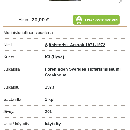
20,00 €
Hinta:
LISÄÄ OSTOSKORIIN
Merihistoriallinen vuosikirja.
Nimi
Sjöhistorisk Årsbok 1971-1972
Kunto
K3
(Hyvä)
Julkaisija
Föreningen Sveriges sjöfartsmuseum i
Stockholm
Julkaistu
1973
Saatavilla
1 kpl
Sivuja
201
Uusi / käytetty
käytetty