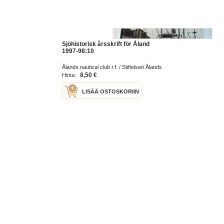
Sjöhistorisk årsskrift för Åland
1997-98:10
Ålands nautical club r.f. / Stiftelsen Ålands
sjöfartsmuseum 1998
8,50 €
Hinta:
LISÄÄ OSTOSKORIIN