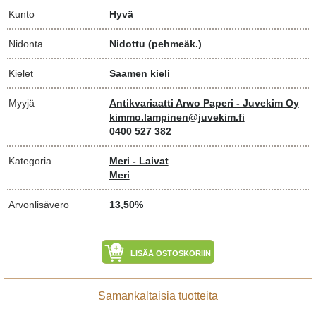
Kunto
Hyvä
Nidonta
Nidottu (pehmeäk.)
Kielet
Saamen kieli
Myyjä
Antikvariaatti Arwo Paperi - Juvekim Oy
kimmo.lampinen@juvekim.fi
0400 527 382
Kategoria
Meri - Laivat
Meri
Arvonlisävero
13,50%
LISÄÄ OSTOSKORIIN
Samankaltaisia tuotteita