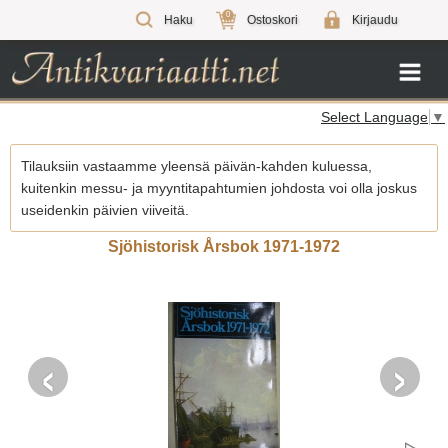
0
Haku
Ostoskori
Kirjaudu
Select Language
▼
Tilauksiin vastaamme yleensä päivän-kahden kuluessa,
kuitenkin messu- ja myyntitapahtumien johdosta voi olla joskus
useidenkin päivien viiveitä.
Sjöhistorisk Årsbok 1971-1972
‹
›