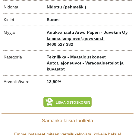
Nidonta
Nidottu (pehmeäk.)
Kielet
Suomi
Myyjä
Antikvariaatti Arwo Paperi - Juvekim Oy
kimmo.lampinen@juvekim.fi
0400 527 382
Kategoria
Tekniikka - Maatalouskoneet
Autot, ajoneuvot - Varaosaluettelot ja
kuvastot
Arvonlisävero
13,50%
LISÄÄ OSTOSKORIIN
Samankaltaisia tuotteita
Emme löytäneet mitään vertailukelpoista, kokeile
hakua
!