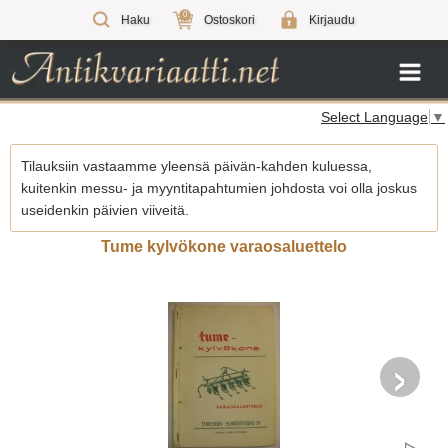
0
Haku
Ostoskori
Kirjaudu
Select Language
▼
Tilauksiin vastaamme yleensä päivän-kahden kuluessa,
kuitenkin messu- ja myyntitapahtumien johdosta voi olla joskus
useidenkin päivien viiveitä.
Tume kylvökone varaosaluettelo
›