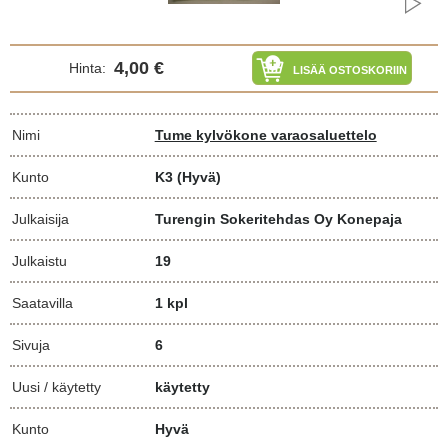
4,00 €
Hinta:
LISÄÄ OSTOSKORIIN
Nimi
Tume kylvökone varaosaluettelo
Kunto
K3
(Hyvä)
Julkaisija
Turengin Sokeritehdas Oy Konepaja
Julkaistu
19
Saatavilla
1 kpl
Sivuja
6
Uusi / käytetty
käytetty
Kunto
Hyvä