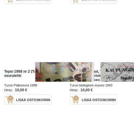
Tepsi 1988 nr 2 (Turun Palloseura) -
Kaupungin linnut, Turun
seuralehti
kaupunkilinnustotutkimus, Turun
Biologinen Museo 26.10.1993-
31.5.1994 - Stadens fåglar,
Turun Palloseura 1988
Turun biologinen museo 1993
Stadsfågelundersökningar i Åbo,
10,00 €
10,00 €
Hinta:
Hinta:
Biologiska
LISÄÄ OSTOSKORIIN
LISÄÄ OSTOSKORIIN