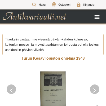
0
Haku
Ostoskori
Kirjaudu
Tilauksiin vastaamme yleensä päivän-kahden kuluessa,
kuitenkin messu- ja myyntitapahtumien johdosta voi olla joskus
useidenkin päivien viiveitä.
Turun Kesäyliopiston ohjelma 1948
‹
›