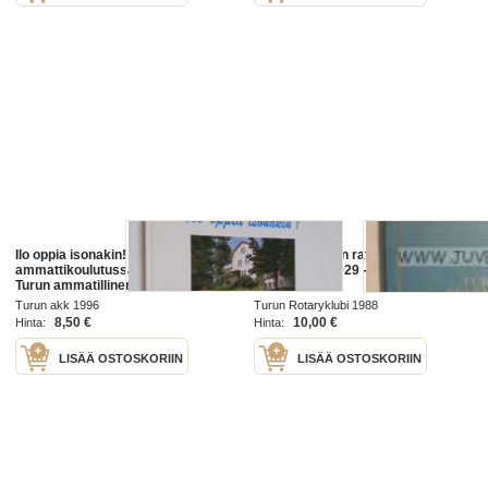
Ilo oppia isonakin! - Turun
Turun kultainen ratas - Turun
ammattikoulutussäätiö 25 vuotta,
Rotaryklubi 1929 - 1989 Åbo
Turun ammatillinen
Rotaryklubb
aikuiskoulutuskeskus 20 vuotta
Turun akk 1996
Turun Rotaryklubi 1988
8,50 €
10,00 €
Hinta:
Hinta:
LISÄÄ OSTOSKORIIN
LISÄÄ OSTOSKORIIN