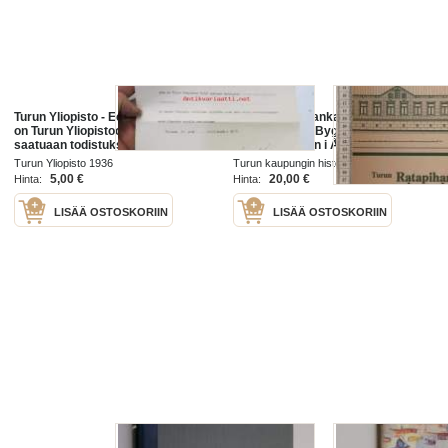
Turun Yliopisto - Eero Vasara, joka
Turun Ratapihankadun
on Turun Yliopistoon tullut
rakennukset - Byggnaderna vid
saatuaan todistuksen Turun
Bangårdsgatan i Åbo
suomalaisesta lyseosta on tämän
Turun Yliopisto 1936
Turun kaupungin historiallinen museo
Yliopiston nimikirjaan kirjoitettu,
1980
5,00 €
20,00 €
Hinta:
Hinta:
LISÄÄ OSTOSKORIIN
LISÄÄ OSTOSKORIIN