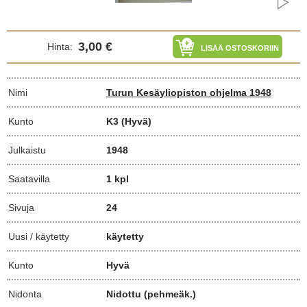
3,00 €
Hinta:
LISÄÄ OSTOSKORIIN
Nimi
Turun Kesäyliopiston ohjelma 1948
Kunto
K3
(Hyvä)
Julkaistu
1948
Saatavilla
1 kpl
Sivuja
24
Uusi / käytetty
käytetty
Kunto
Hyvä
Nidonta
Nidottu (pehmeäk.)