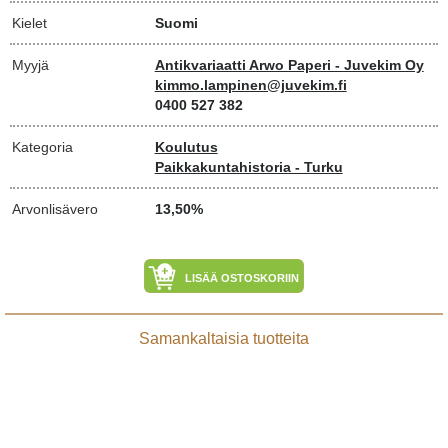
Kielet
Suomi
Myyjä
Antikvariaatti Arwo Paperi - Juvekim Oy
kimmo.lampinen@juvekim.fi
0400 527 382
Kategoria
Koulutus
Paikkakuntahistoria - Turku
Arvonlisävero
13,50%
LISÄÄ OSTOSKORIIN
Samankaltaisia tuotteita