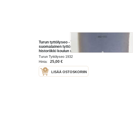
Turun tyttölyseo - Turun
suomalainen tyttökoulu 1882-1932
historiikki koulun vaiheista -
Painettu 50-vuotisjuhlaan, mukana
Turun Tyttölyseo 1932
50-vuotisjuhlan ohjelmia -school
25,00 €
Hinta:
history
LISÄÄ OSTOSKORIIN