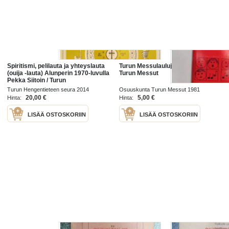
Spiritismi, pelilauta ja yhteyslauta
Turun Messulauluja - Osuuskunta
(ouija -lauta) Alunperin 1970-luvulla
Turun Messut
Pekka Siitoin / Turun
Hengentieteen Seura / Veronica
Turun Hengentieteen seura 2014
Osuuskunta Turun Messut 1981
(Föreningen Veronica) julkaisema
20,00 €
5,00 €
Hinta:
Hinta:
LISÄÄ OSTOSKORIIN
LISÄÄ OSTOSKORIIN