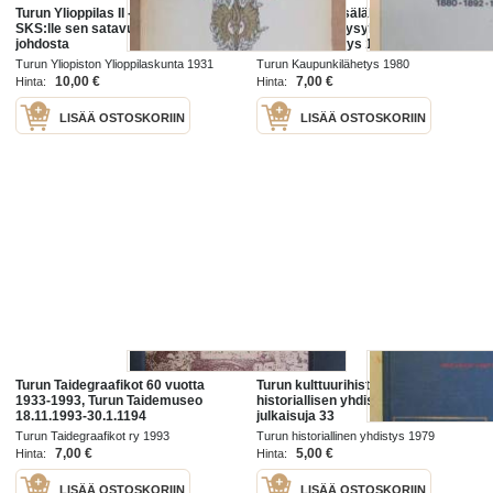
Turun Ylioppilas II - Omistettu
Sata vuotta sisälähetystä. Turun
SKS:lle sen satavuotisjuhlan
Merimieslähetysyhdistys - Turun
johdosta
Kaupunkilähetys 1880-1892-1980
Turun Yliopiston Ylioppilaskunta 1931
Turun Kaupunkilähetys 1980
10,00 €
7,00 €
Hinta:
Hinta:
LISÄÄ OSTOSKORIIN
LISÄÄ OSTOSKORIIN
Turun Taidegraafikot 60 vuotta
Turun kulttuurihistoriaa. Turun
1933-1993, Turun Taidemuseo
historiallisen yhdistyksen
18.11.1993-30.1.1194
julkaisuja 33
Turun Taidegraafikot ry 1993
Turun historiallinen yhdistys 1979
7,00 €
5,00 €
Hinta:
Hinta:
LISÄÄ OSTOSKORIIN
LISÄÄ OSTOSKORIIN