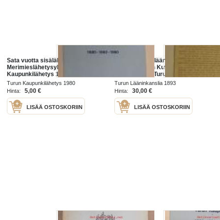
Sata vuotta sisälähetystä. Turun
Turun ja Porin läänin sekä
Merimieslähetysyhdistys - Turun
Ahvenanmaan Kuvernöörin päätös
Kaupunkilähetys 1880-1892-1980
ajoista, jolloin Turun kaupungin
ravintoloita ja sveitsereitä sekä
Turun Kaupunkilähetys 1980
Turun Lääninkanslia 1893
ravintola- ja anniskelupa
5,00 €
30,00 €
Hinta:
Hinta:
LISÄÄ OSTOSKORIIN
LISÄÄ OSTOSKORIIN