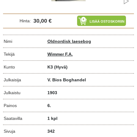
30,00 €
Hinta:
LISÄÄ OSTOSKORIIN
Nimi
Oldnordisk laesebog
Tekijä
Wimmer F.A.
Kunto
K3
(Hyvä)
Julkaisija
V. Bios Boghandel
Julkaistu
1903
Painos
6.
Saatavilla
1 kpl
Sivuja
342