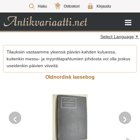
0
Haku
Ostoskori
Kirjaudu
Select Language
▼
Tilauksiin vastaamme yleensä päivän-kahden kuluessa,
kuitenkin messu- ja myyntitapahtumien johdosta voi olla joskus
useidenkin päivien viiveitä.
Oldnordisk laesebog
‹
›