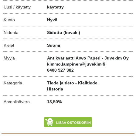
Uusi / käytetty
käytetty
Kunto
Hyvä
Nidonta
Sidottu (kovak.)
Kielet
Suomi
Myyjä
Antikvariaatti Arwo Paperi - Juvekim Oy
kimmo.lampinen@juvekim.fi
0400 527 382
Kategoria
Tiede ja tieto - Kielitiede
Historia
Arvonlisävero
13,50%
LISÄÄ OSTOSKORIIN