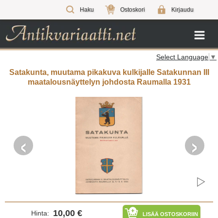
0
Haku
Ostoskori
Kirjaudu
Select Language
▼
Satakunta, muutama pikakuva kulkijalle Satakunnan III
maatalousnäyttelyn johdosta Raumalla 1931
‹
›
10,00 €
Hinta:
LISÄÄ OSTOSKORIIN