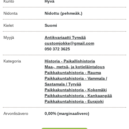
Kunto
Hyvä
Nidonta
Nidottu (pehmeäk.)
Kielet
Suomi
Myyjä
Antikvariaatti Tyrwää
customjokke@gmail.com
050 372 3625
Kategoria
Historia - Paikallishistoria
Maa-, metsä- ja kotieläintalous
Paikkakuntahistoria - Rauma
Paikkakuntahistoria - Vammala /
Sastamala / Tyrvää
Paikkakuntahistoria - Kokemäki
Paikkakuntahistoria - Kankaanpää
Paikkakuntahistoria - Eurajoki
Arvonlisävero
0,00% (marginaalivero)