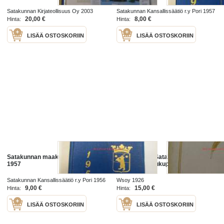
Satakunnan Kirjateollisuus Oy 2003
Satakunnan Kansallissäätiö r.y Pori 1957
20,00 €
8,00 €
Hinta:
Hinta:
LISÄÄ OSTOSKORIIN
LISÄÄ OSTOSKORIIN
Satakunnan maakuntakalenteri
Torstai-iltoja. Satakuntalaisten
1957
ylioppilaiden lukupiiri 1907-1926
Satakunnan Kansallissäätiö r.y Pori 1956
Wsoy 1926
9,00 €
15,00 €
Hinta:
Hinta:
LISÄÄ OSTOSKORIIN
LISÄÄ OSTOSKORIIN