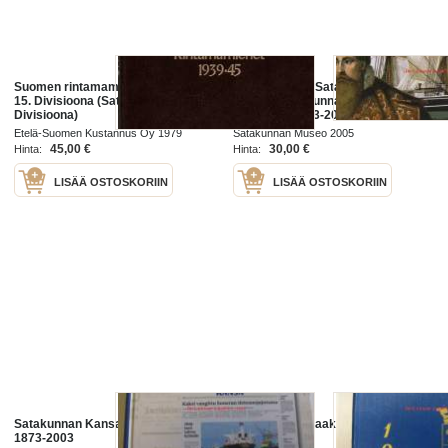
Suomen rintamamiehet 1939-45
Vesien sylistä Satakunnaksi.
15. Divisioona (Satakuntalainen
SARKA.Satakunnan Museon
Divisioona)
vuosikirja 2003-2005
Etelä-Suomen Kustannus Oy 1979
Satakunnan Museo 2005
45,00 €
30,00 €
Hinta:
Hinta:
LISÄÄ OSTOSKORIIN
LISÄÄ OSTOSKORIIN
Satakunnan Kansa ja sen edeltäjät
Satakunnan maakuntakalenteri
1873-2003
1958