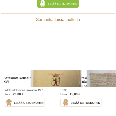
LISÄÄ OSTOSKORIIN
Samankaltaisia tuotteita
Satakunta kotiseutututkimuksia
Sata vuotta satakuntalaista
XVII
sanomalehteä (Satakunta,
Satakunnan Sanomat, Satakunnan
Kansa)
Satakuntalainen Osakunta 1961
1972
20,00 €
15,00 €
Hinta:
Hinta:
LISÄÄ OSTOSKORIIN
LISÄÄ OSTOSKORIIN