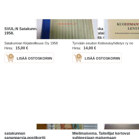
SVUL:N Satakunnan piiri 1908-
Kuolemannaakka lentää.
1958.
Keskisatakuntalaisia
kuolemanenteitä muistitiedon
ajalta
Satakunnan Kirjateollisuus Oy 1958
Tyrvään seudun Kotiseutuyhdistys ry no
LVII 1981
15,00 €
14,00 €
Hinta:
Hinta:
LISÄÄ OSTOSKORIIN
LISÄÄ OSTOSKORIIN
satakunnan
Mielimaisema. Taiteilijat kertovat
sananparsia,postikortti
suhteestaan maisemaan