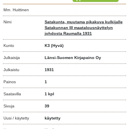
Mm. Huittinen
Nimi
Satakunta, muutama pikakuva kulkijalle
Satakunnan III maatalousnäyttelyn
johdosta Raumalla 1931
Kunto
K3
(Hyvä)
Julkaisija
Länsi-Suomen Kirjapaino Oy
Julkaistu
1931
Painos
1
Saatavilla
1 kpl
Sivuja
39
Uusi / käytetty
käytetty