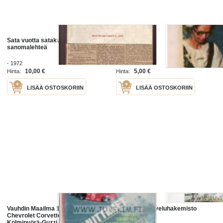
Sata vuotta satakuntalaista
Satakunta
sanomalehteä
- 1972
1974
10,00 €
5,00 €
Hinta:
Hinta:
LISÄÄ OSTOSKORIIN
LISÄÄ OSTOSKORIIN
Vauhdin Maailma 1981 nr 3 -mm.
Satakunta palveluhakemisto
Chevrolet Corvette 427 killer-vette,
Kolmipyörä-Guzzi, Hod Rod