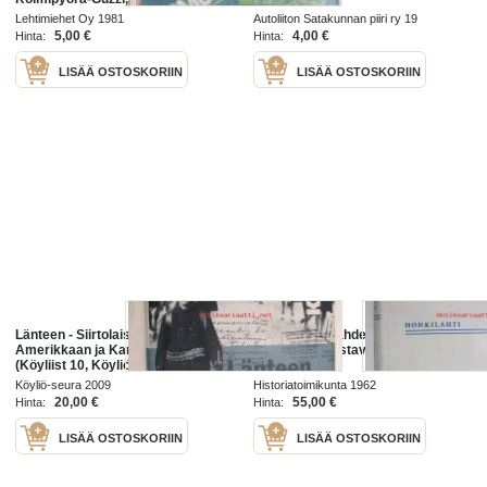
maalaus flake ja candy, Satakunta
Lehtimiehet Oy 1981
Autoliiton Satakunnan piiri ry 19
ralli, 49. Monte Carlo Rallye, KTM
5,00 €
4,00 €
Hinta:
Hinta:
LISÄÄ OSTOSKORIIN
LISÄÄ OSTOSKORIIN
Länteen - Siirtolaisuus Köyliöstä
Euran, Honkilahden ja Kiukaisten
Amerikkaan ja Karjalasta Köyliöön
historia II : Isostavihasta
(Köyliist 10, Köyliö)
nykypäiviin
Köyliö-seura 2009
Historiatoimikunta 1962
20,00 €
55,00 €
Hinta:
Hinta:
LISÄÄ OSTOSKORIIN
LISÄÄ OSTOSKORIIN