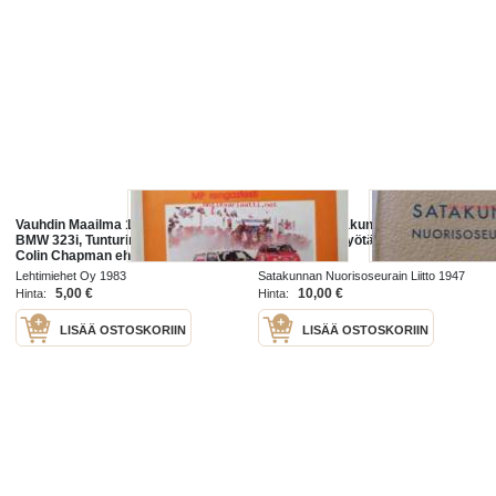
Vauhdin Maailma 1983 nr 3 -mm.
65-vuotta Satakunnan
BMW 323i, Tunturiralli, A-S palsta,
nuorisoseuratyötä 1882-1947
Colin Chapman ehkä suurin
kaikista, Mini tonni, Chervolet
Lehtimiehet Oy 1983
Satakunnan Nuorisoseurain Liitto 1947
Corvette nyt on piru irti, Satakunta
5,00 €
10,00 €
Hinta:
Hinta:
LISÄÄ OSTOSKORIIN
LISÄÄ OSTOSKORIIN