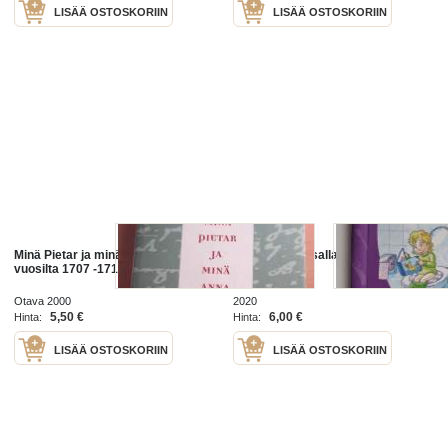
LISÄÄ OSTOSKORIIN
LISÄÄ OSTOSKORIIN
Minä Pietar ja minä Anna päiväkirja
Minä käyn pissalla! Minä pesen
vuosilta 1707 -1714
hampaani!
Otava 2000
2020
5,50 €
6,00 €
Hinta:
Hinta:
LISÄÄ OSTOSKORIIN
LISÄÄ OSTOSKORIIN