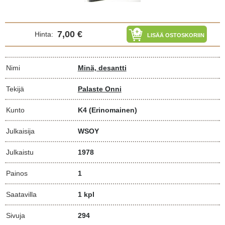
7,00 €
Hinta:
LISÄÄ OSTOSKORIIN
Nimi
Minä, desantti
Tekijä
Palaste Onni
Kunto
K4
(Erinomainen)
Julkaisija
WSOY
Julkaistu
1978
Painos
1
Saatavilla
1 kpl
Sivuja
294