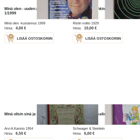
Minä olen - uuden aikakauden lehti
Minä - - - kuitenkin nyt en minä
1/1999
Minä olen -kustannus 1999
Ristin voitto 1929
4,00 €
10,00 €
Hinta:
Hinta:
LISÄÄ OSTOSKORIIN
LISÄÄ OSTOSKORIIN
Minä olisin sinä ja sinä olisit minä
Minä käyn pissalla! ; Minä pesen
hampaani!
Arvi A.Karisto 1954
Schwager & Steinlein
6,50 €
6,00 €
Hinta:
Hinta: