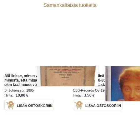
Samankaltaisia tuotteita
Älä iloitse, minun viholliseni,
Reijo Kallio - Minä toivon, 1982. C-
minusta, että minä lankesin, minä
kasetti. CBS 40-85798 A1 Minä
olen taas nouseva, ja waikka
Toivon A2 Rakastan Sua Mä Niin
minöä pimeydessä istun, niin
A3 Ikuinen Kakkonen A4 Kulkurin
B. Johansson 1895
CBS-Records Oy 1982
Herra on kuitenkin walkeuteni;
10,00 €
3,50 €
Hinta:
Hinta:
LISÄÄ OSTOSKORIIN
LISÄÄ OSTOSKORIIN