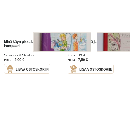
Minä käyn pissalla! ; Minä pesen
Minä olisin sinä ja sinä olisit minä
hampaani!
Schwager & Steinlein
Karisto 1954
6,00 €
7,50 €
Hinta:
Hinta:
LISÄÄ OSTOSKORIIN
LISÄÄ OSTOSKORIIN