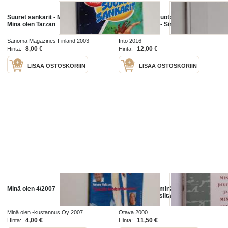
Suuret sankarit - Minä olen Buzz -
Sinä & minä muotokuvassa :
Minä olen Tarzan
26.2.-8.5.2016 - Sinä ja minä
Sanoma Magazines Finland 2003
Into 2016
8,00 €
12,00 €
Hinta:
Hinta:
LISÄÄ OSTOSKORIIN
LISÄÄ OSTOSKORIIN
Minä olen 4/2007
Minä Pietar ja minä Anna :
päiväkirja vuosilta 1707-1714
Minä olen -kustannus Oy 2007
Otava 2000
4,00 €
11,50 €
Hinta:
Hinta: