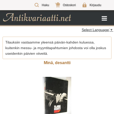
0
Haku
Ostoskori
Kirjaudu
Select Language
▼
Tilauksiin vastaamme yleensä päivän-kahden kuluessa,
kuitenkin messu- ja myyntitapahtumien johdosta voi olla joskus
useidenkin päivien viiveitä.
Minä, desantti