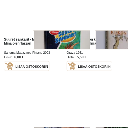
Suuret sankarit - Minä olen Buzz -
Minä sain kukon kiinni - Valikoima
Minä olen Tarzan
jutelmia kokoelmasta "Minä olin
pikkunen vielä
Sanoma Magazines Finland 2003
Otava 1951
6,00 €
5,50 €
Hinta:
Hinta:
LISÄÄ OSTOSKORIIN
LISÄÄ OSTOSKORIIN