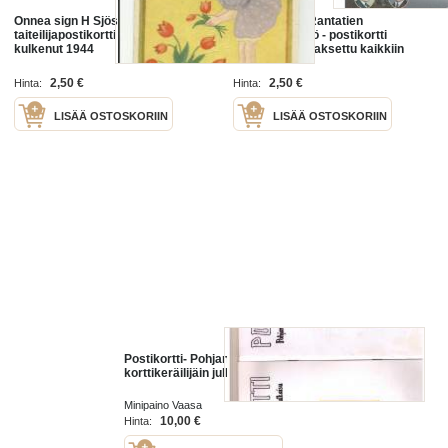
Onnea sign H Sjöstedt -
Tuusulantien Rantatien
taiteilijapostikortti postikortti
taiteilijayhteisö - postikortti
kulkenut 1944
postimaksu maksettu kaikkiin
maihin - kulkematon postikortti
2,50 €
2,50 €
Hinta:
Hinta:
LISÄÄ OSTOSKORIIN
LISÄÄ OSTOSKORIIN
Postikortti- Pohjanmaan
korttikeräilijäin julkaisu 1-2/ 2001
Minipaino Vaasa
10,00 €
Hinta: