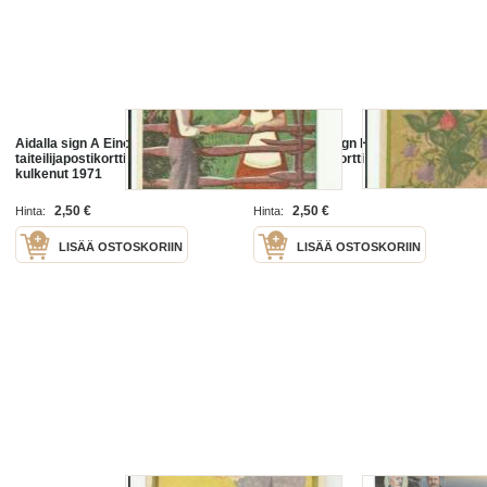
Aidalla sign A Einola -
Kukkavihko sign H Sjöstedt -
taiteilijapostikortti postikortti
taiteilijapostikortti postikortti
kulkenut 1971
kulkenut 1951
2,50 €
2,50 €
Hinta:
Hinta:
LISÄÄ OSTOSKORIIN
LISÄÄ OSTOSKORIIN