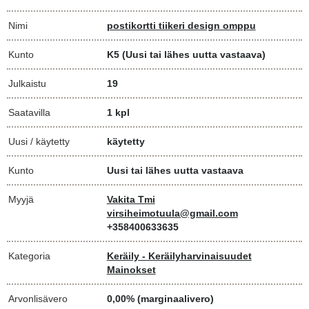
Nimi
postikortti tiikeri design omppu
Kunto
K5
(Uusi tai lähes uutta vastaava)
Julkaistu
19
Saatavilla
1 kpl
Uusi / käytetty
käytetty
Kunto
Uusi tai lähes uutta vastaava
Myyjä
Vakita Tmi
virsiheimotuula@gmail.com
+358400633635
Kategoria
Keräily - Keräilyharvinaisuudet
Mainokset
Arvonlisävero
0,00% (marginaalivero)