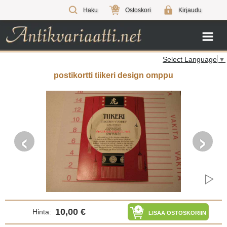
0
Haku
Ostoskori
Kirjaudu
Select Language
▼
postikortti tiikeri design omppu
‹
›
10,00 €
Hinta:
LISÄÄ OSTOSKORIIN