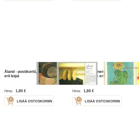
Åland - postikortti, kulkematon 4
Marjut Vihavainen , postikortti ,
eril leipä
taiteilijakortti 6 eril
1,80 €
1,80 €
Hinta:
Hinta:
LISÄÄ OSTOSKORIIN
LISÄÄ OSTOSKORIIN