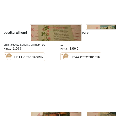
postikortti henri
postikortti tampere
siilin taide ky kasurila siilinjärvi 19
19
1,00 €
1,00 €
Hinta:
Hinta:
LISÄÄ OSTOSKORIIN
LISÄÄ OSTOSKORIIN