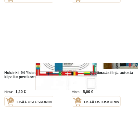
Helsinki -94 Yleisurheilun EM-
,postikortti lähtiessäsi linja-autosta
kilpailut postikortti, kulkematon
1,20 €
5,00 €
Hinta:
Hinta:
LISÄÄ OSTOSKORIIN
LISÄÄ OSTOSKORIIN