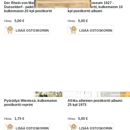
Der Rhein von Mainz bis
Norsk Folke Museum 1927 -
Dusseldorf - paikkakuntakortti,
paikkakuntakortti, kulkematon 10
kulkematon 20 kpl postikortti
kpl postikortti albumi
albumi
5,00 €
5,00 €
Hinta:
Hinta:
LISÄÄ OSTOSKORIIN
LISÄÄ OSTOSKORIIN
Pyöräilyä Wienissä, kulkematon
Afrika aiheinen postikortti albumi
postikortti reprint
25 kpl 1975
1,75 €
5,00 €
Hinta:
Hinta:
LISÄÄ OSTOSKORIIN
LISÄÄ OSTOSKORIIN