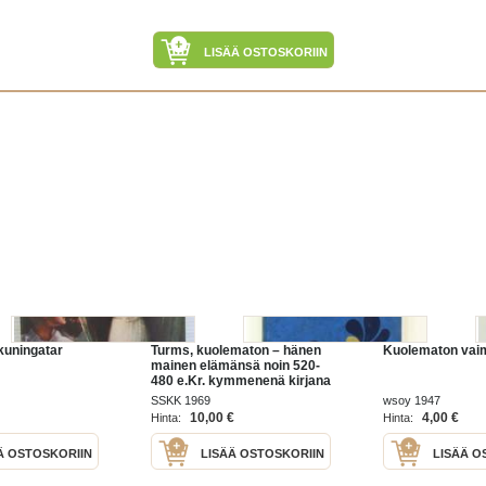
LISÄÄ OSTOSKORIIN
kuningatar
Turms, kuolematon – hänen
Kuolematon vai
mainen elämänsä noin 520-
480 e.Kr. kymmenenä kirjana
SSKK 1969
wsoy 1947
10,00 €
4,00 €
Hinta:
Hinta:
Ä OSTOSKORIIN
LISÄÄ OSTOSKORIIN
LISÄÄ O