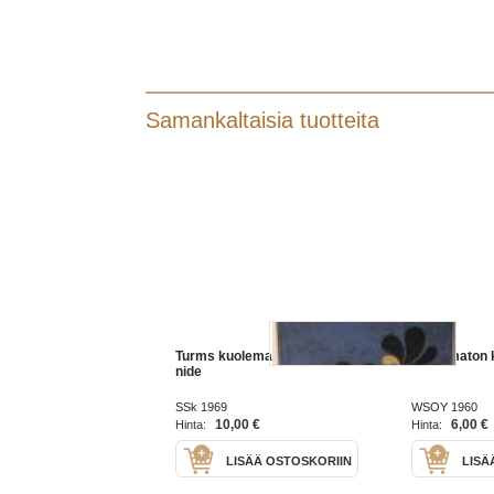
Samankaltaisia tuotteita
Turms kuolematon edellinen
Kuolematon 
nide
SSk 1969
WSOY 1960
10,00 €
6,00 €
Hinta:
Hinta:
LISÄÄ OSTOSKORIIN
LISÄ