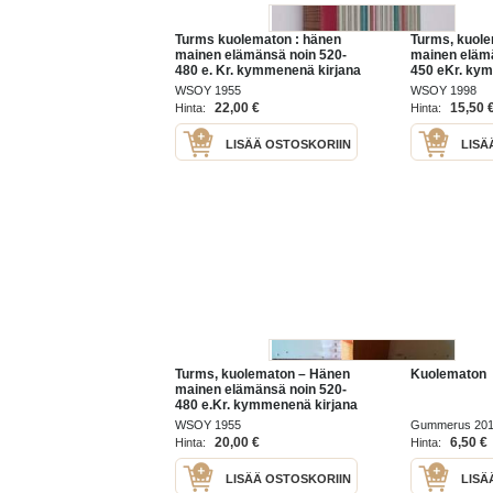
Turms kuolematon : hänen
Turms, kuol
mainen elämänsä noin 520-
mainen elämä
480 e. Kr. kymmenenä kirjana
450 eKr. ky
WSOY 1955
WSOY 1998
22,00 €
15,50 
Hinta:
Hinta:
LISÄÄ OSTOSKORIIN
LISÄ
Turms, kuolematon – Hänen
Kuolematon
mainen elämänsä noin 520-
480 e.Kr. kymmenenä kirjana
WSOY 1955
Gummerus 20
20,00 €
6,50 €
Hinta:
Hinta:
LISÄÄ OSTOSKORIIN
LISÄ