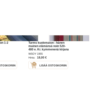
on 1-2
Turms kuolematon : hänen
mainen elämänsä noin 520-
480 e. Kr. kymmenenä kirjana
WSOY 1955
18,00 €
Hinta:
STOSKORIIN
LISÄÄ OSTOSKORIIN