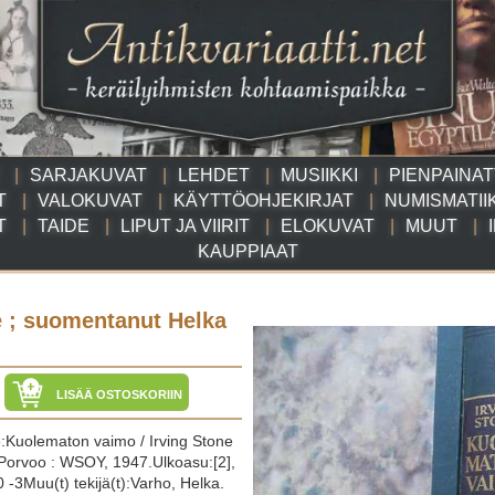
SARJAKUVAT
LEHDET
MUSIIKKI
PIENPAINA
T
VALOKUVAT
KÄYTTÖOHJEKIRJAT
NUMISMATII
T
TAIDE
LIPUT JA VIIRIT
ELOKUVAT
MUUT
KAUPPIAAT
e ; suomentanut Helka
LISÄÄ OSTOSKORIIN
ke:Kuolematon vaimo / Irving Stone
:Porvoo : WSOY, 1947.Ulkoasu:[2],
 -3Muu(t) tekijä(t):Varho, Helka.