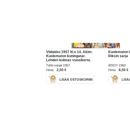
Viidakko 1957 N:o 14. Akim:
Kuolematon 
Kuolematon kuningatar.
Riksin sarja
Lehden kolmas vuosikerta.
Tähti-sarjat 1957
WSOY 1960
2,50 €
8,50 €
Hinta:
Hinta:
LISÄÄ OSTOSKORIIN
LISÄ