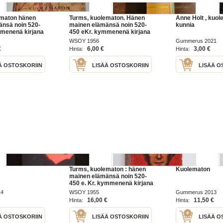
ematon hänen
Turms, kuolematon. Hänen
Anne Holt , kuo
nsä noin 520-
mainen elämänsä noin 520-
kunnia
mmenenä kirjana
450 eKr. kymmenenä kirjana
WSOY 1956
Gummerus 2021
€
6,00 €
3,00 €
Hinta:
Hinta:
Ä OSTOSKORIIN
LISÄÄ OSTOSKORIIN
LISÄÄ O
Turms, kuolematon : hänen
Kuolematon
mainen elämänsä noin 520-
450 e. Kr. kymmenenä kirjana
14
WSOY 1955
Gummerus 2013
16,00 €
11,50 €
Hinta:
Hinta:
Ä OSTOSKORIIN
LISÄÄ OSTOSKORIIN
LISÄÄ O