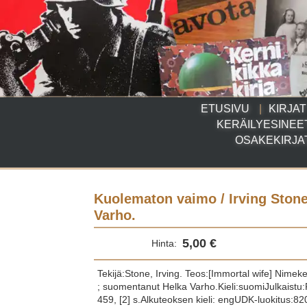
ETUSIVU
KIRJAT
KERÄILYESINEE
OSAKEKIRJA
Kuolematon vaimo / Irving Ston
Varho.
5,00 €
Hinta:
Tekijä:Stone, Irving. Teos:[Immortal wife] Nime
; suomentanut Helka Varho.Kieli:suomiJulkaistu
459, [2] s.Alkuteoksen kieli: engUDK-luokitus:820