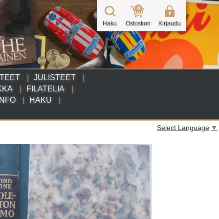
0
Haku
Ostoskori
Kirjaudu
TTEET
JULISTEET
KKA
FILATELIA
INFO
HAKU
Select Language
▼