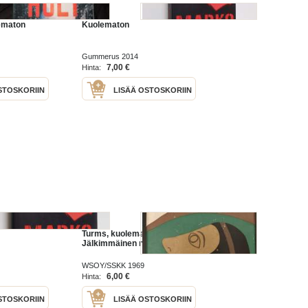
lematon
Kuolematon
Gummerus 2014
7,00 €
Hinta:
STOSKORIIN
LISÄÄ OSTOSKORIIN
Turms, kuolematon -
Jälkimmäinen nide
WSOY/SSKK 1969
6,00 €
Hinta:
STOSKORIIN
LISÄÄ OSTOSKORIIN