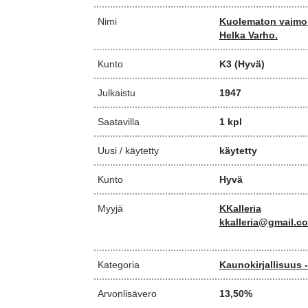
Nimi
Kuolematon vaimo 
Helka Varho.
Kunto
K3
(Hyvä)
Julkaistu
1947
Saatavilla
1 kpl
Uusi / käytetty
käytetty
Kunto
Hyvä
Myyjä
KKalleria
kkalleria@gmail.c
Kategoria
Kaunokirjallisuus 
Arvonlisävero
13,50%