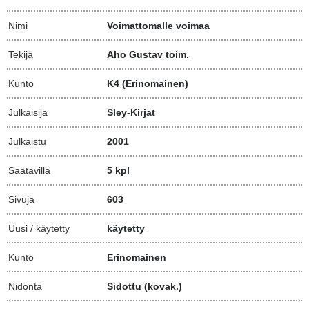
Nimi
Voimattomalle voimaa
Tekijä
Aho Gustav toim.
Kunto
K4
(Erinomainen)
Julkaisija
Sley-Kirjat
Julkaistu
2001
Saatavilla
5 kpl
Sivuja
603
Uusi / käytetty
käytetty
Kunto
Erinomainen
Nidonta
Sidottu (kovak.)