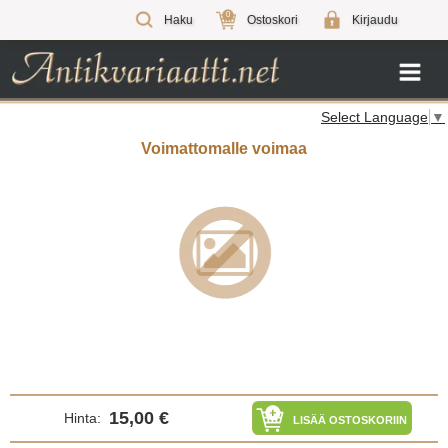
0
Haku
Ostoskori
Kirjaudu
Select Language
▼
Voimattomalle voimaa
15,00 €
Hinta:
LISÄÄ OSTOSKORIIN