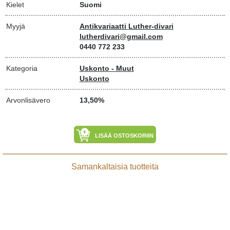
Kielet
Suomi
Myyjä
Antikvariaatti Luther-divari
lutherdivari@gmail.com
0440 772 233
Kategoria
Uskonto - Muut
Uskonto
Arvonlisävero
13,50%
LISÄÄ OSTOSKORIIN
Samankaltaisia tuotteita