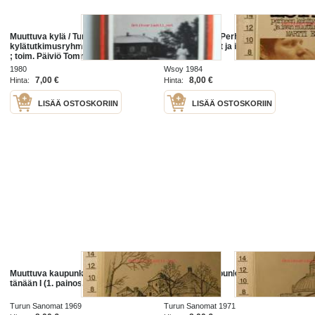
Muuttuva kylä / Turun yliopiston
Mies ja isyys. Perheen
kylätutkimusryhmän loppuraportti
kehitysvaiheet ja isän muuttuva
; toim. Päiviö Tommila, Ismo
rooli
Heervä.
1980
Wsoy 1984
7,00 €
8,00 €
Hinta:
Hinta:
LISÄÄ OSTOSKORIIN
LISÄÄ OSTOSKORIIN
Muuttuva kaupunki. Turku II eilen ja
Muuttuva kaupunki : Turku eilen ja
tänään I (1. painos, kangaskansi)
tänään I
Turun Sanomat 1969
Turun Sanomat 1971