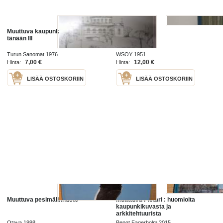
Muuttuva kaupunki - Turku eilen ja
Muuttuva maa
tänään III
Turun Sanomat 1976
WSOY 1951
7,00 €
12,00 €
Hinta:
Hinta:
LISÄÄ OSTOSKORIIN
LISÄÄ OSTOSKORIIN
Muuttuva pesimälinnusto
Muuttuva Pietari : huomioita
kaupunkikuvasta ja
arkkitehtuurista
Otava 1998
Bengt Fagerholm 2015