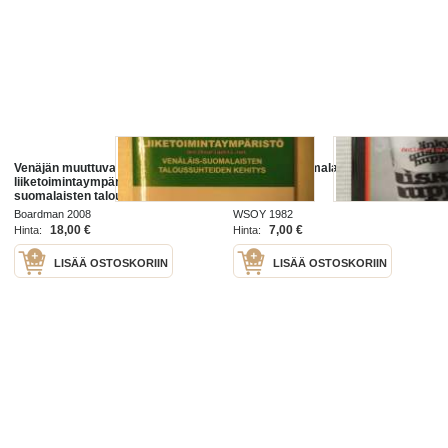
Venäjän muuttuva
Muuttuva suomalainen humala
liiketoimintaympäristö- venäläis-
suomalaisten taloussuhteiden
kehitys
Boardman 2008
WSOY 1982
18,00 €
7,00 €
Hinta:
Hinta:
LISÄÄ OSTOSKORIIN
LISÄÄ OSTOSKORIIN