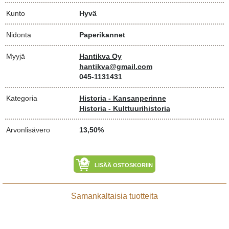
Kunto
Hyvä
Nidonta
Paperikannet
Myyjä
Hantikva Oy
hantikva@gmail.com
045-1131431
Kategoria
Historia - Kansanperinne
Historia - Kulttuurihistoria
Arvonlisävero
13,50%
LISÄÄ OSTOSKORIIN
Samankaltaisia tuotteita