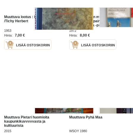
Muuttuva lootus : Intian kuvaus
Oulu kaupungin muuttuva
/Tichy Herbert
omakuva -osapainos Oulu-
kuvateoksesta -picture book of
Oulu
1953
1972
7,00 €
8,00 €
Hinta:
Hinta:
LISÄÄ OSTOSKORIIN
LISÄÄ OSTOSKORIIN
Muuttuva Pietari huomioita
Muuttuva Pyhä Maa
kaupunkikuvvvvvasta ja
kulttuurista
2015
WSOY 1980