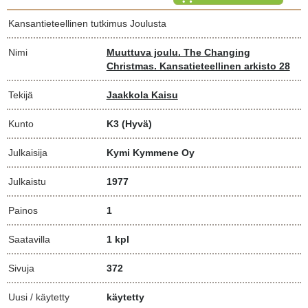
Kansantieteellinen tutkimus Joulusta
Nimi
Muuttuva joulu. The Changing
Christmas. Kansatieteellinen arkisto 28
Tekijä
Jaakkola Kaisu
Kunto
K3
(Hyvä)
Julkaisija
Kymi Kymmene Oy
Julkaistu
1977
Painos
1
Saatavilla
1 kpl
Sivuja
372
Uusi / käytetty
käytetty