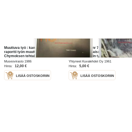
Muuttuva työ : kansatieteellinen
Kotiliesi 1961 nr 7 huhtikuu -mm.
raportti työn muuttumisesta
Me puheliaat naiset, Keittiössä
Chymoksen tehtailla 1906-1985.
keksittyä, Kodin työ yliopistollisen
(Museovirasto.
tutkimuksen kohteeksi, Muuttuva
Museovirasto 1986
Yhtyneet Kuvalehdet Oy 1961
Työväenkulttuuriprojektin julkaisu
maalaiskoti ja
12,00 €
5,00 €
Hinta:
Hinta:
5)
LISÄÄ OSTOSKORIIN
LISÄÄ OSTOSKORIIN