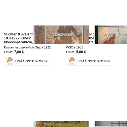
Suomen Kuvalehti 1922 nr 33, ilm
Kotiliesi 1951 nr 13-14 Heinäkuu.
19.8.1922 Kirvun
Aiheita mm. hillot ja mehut.
luonnonparantola, vanhaa ja uutta
Kauppias Pietari Mikonpoika
Porvoota esitellään aukeaman
Kääpä ( Kannaksen vanhaa
Kustannusosakeyhtiö Otava 1922
WSOY 1951
kuvasarjassa, kuvia maaseudulta
kauppiassukua) esitellään.
7,00 €
5,00 €
Hinta:
Hinta:
Littoisten
LISÄÄ OSTOSKORIIN
LISÄÄ OSTOSKORIIN