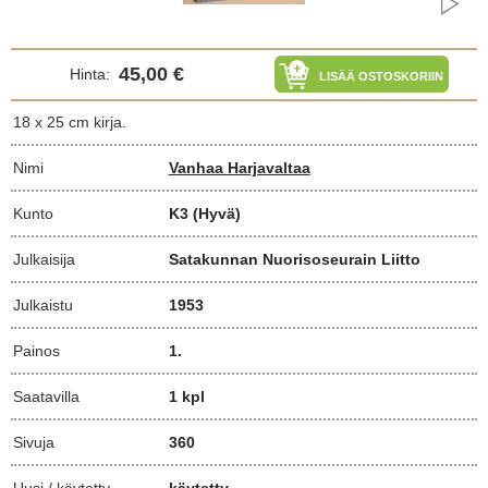
45,00 €
Hinta:
LISÄÄ OSTOSKORIIN
18 x 25 cm kirja.
Nimi
Vanhaa Harjavaltaa
Kunto
K3
(Hyvä)
Julkaisija
Satakunnan Nuorisoseurain Liitto
Julkaistu
1953
Painos
1.
Saatavilla
1 kpl
Sivuja
360
Uusi / käytetty
käytetty