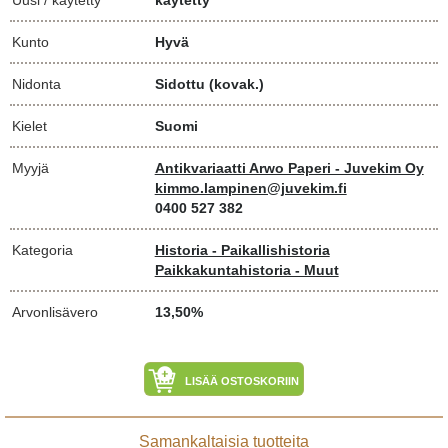
Kunto
Hyvä
Nidonta
Sidottu (kovak.)
Kielet
Suomi
Myyjä
Antikvariaatti Arwo Paperi - Juvekim Oy
kimmo.lampinen@juvekim.fi
0400 527 382
Kategoria
Historia - Paikallishistoria
Paikkakuntahistoria - Muut
Arvonlisävero
13,50%
LISÄÄ OSTOSKORIIN
Samankaltaisia tuotteita