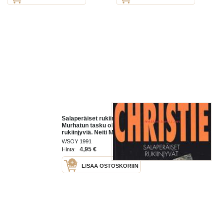
Salaperäiset rukiinjyvät, 1991.
Murhatun tasku oli täynnä
rukiinjyviä. Neiti Marple tajuaa
pian, että murhat noudattavat
WSOY 1991
vanhaa lastenlorua (Sing a Song of
4,95 €
Hinta:
Sixpence)
LISÄÄ OSTOSKORIIN