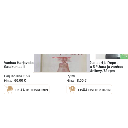
Vanhaa Harjavaltaa - Vanhaa
Rytmi R 6224 Justeeri ja Repe -
Satakuntaa II
Uutta ja vanhaa 5 / Uutta ja vanhaa
6 -savikiekkoäänilevy, 78 rpm
record
Harjulan Kilta 1953
Rytmi
60,00 €
8,00 €
Hinta:
Hinta:
LISÄÄ OSTOSKORIIN
LISÄÄ OSTOSKORIIN