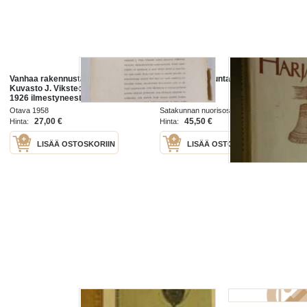
Vanhaa rakennustaidettamme :
Vanhaa Satakuntaa 2, Vanhaa
Kuvasto J. Vikstedtin (Viisteen) v.
Harjavaltaa
1926 ilmestyneestä teoksesta
"Suomen kaupunkien vanhaa
Otava 1958
Satakunnan nuorisoseurain liitto 1953
rakennustaidetta"
27,00 €
45,50 €
Hinta:
Hinta:
LISÄÄ OSTOSKORIIN
LISÄÄ OSTOSKORIIN