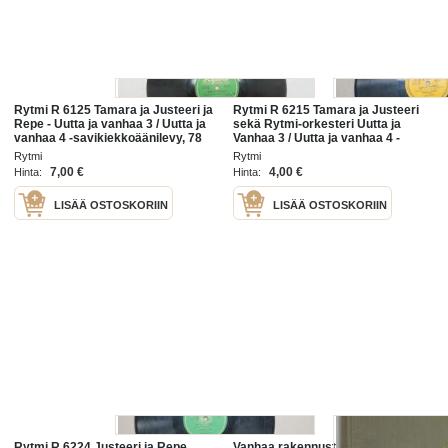
Rytmi R 6125 Tamara ja Justeeri ja
Rytmi R 6215 Tamara ja Justeeri
Repe - Uutta ja vanhaa 3 / Uutta ja
sekä Rytmi-orkesteri Uutta ja
vanhaa 4 -savikiekkoäänilevy, 78
Vanhaa 3 / Uutta ja vanhaa 4 -
rpm record
savikiekkoäänilevy / 78 rpm record
Rytmi
Rytmi
7,00 €
4,00 €
Hinta:
Hinta:
LISÄÄ OSTOSKORIIN
LISÄÄ OSTOSKORIIN
Rytmi R 6224 Justeeri ja Repe
Vanhaa rakennustaidettamme :