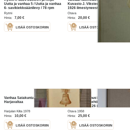
Uutta ja vanhaa 5 / Uutta ja vanhaa
Kuvasto J. Vikstedtin (Viisteen) v.
6- savikiekkoäänilevy / 78 rpm
1926 ilmestyneestä teoksesta
record
"Suomen kaupunkien vanhaa
Rytmi
Otava
rakennustaidetta"
7,00 €
20,00 €
Hinta:
Hinta:
LISÄÄ OSTOSKORIIN
LISÄÄ OSTOSKORIIN
Vanhaa Satakuntaa II : Vanhaa
Vanhaa rakennustaidettamme :
Harjavaltaa
kuvasto arkkitehti J. Vikstedtin
(Viisteen) v. 1926 ilmestyneestä
teoksesta "Suomen kaupunkien
Harjulan Kilta 1978
Otava 1958
vanhaa rakennustaidetta"
10,00 €
25,00 €
Hinta:
Hinta:
LISÄÄ OSTOSKORIIN
LISÄÄ OSTOSKORIIN