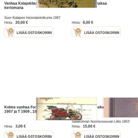
Vanhaa Kalajokilaaksoa kuvien
kaksi vanhaa hakaa
kertomana
Suur-Kalajoen historiatoimikunta 1987
20,00 €
6,00 €
Hinta:
Hinta:
LISÄÄ OSTOSKORIIN
LISÄÄ OSTOSKORIIN
Kolme vanhaa Fordia, K 1906, N
Vanhaa Harjavaltaa
1907 ja T 1909 , 18x24 cm
Satakunnan Nuorisoseurain Liitto 1953
3,00 €
15,00 €
Hinta:
Hinta:
LISÄÄ OSTOSKORIIN
LISÄÄ OSTOSKORIIN