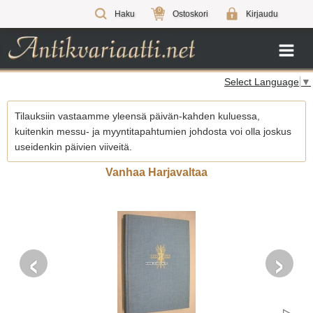
0
Haku
Ostoskori
Kirjaudu
Select Language
▼
Tilauksiin vastaamme yleensä päivän-kahden kuluessa,
kuitenkin messu- ja myyntitapahtumien johdosta voi olla joskus
useidenkin päivien viiveitä.
Vanhaa Harjavaltaa
‹
›