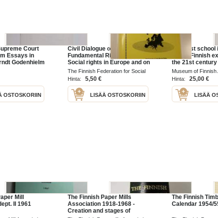
Supreme Court
Civil Dialogue on
The best school i
rom Essays in
Fundamental Rights and
seven Finnish e
rndt Godenhielm
Social rights in Europe and on
the 21st century
 Sigurd von
EU's Social Policy : The
The Finnish Federation for Social
Museum of Finnish 
cations of the
Challenges and prospects of
Welfare
2011
5,50 €
25,00 €
Hinta:
Hinta:
h of the
social policy and social rights
in th...
Ä OSTOSKORIIN
LISÄÄ OSTOSKORIIN
LISÄÄ O
aper Mill
The Finnish Paper Mills
The Finnish Tim
ept. II 1961
Association 1918-1968 -
Calendar 1954/5
Creation and stages of
development