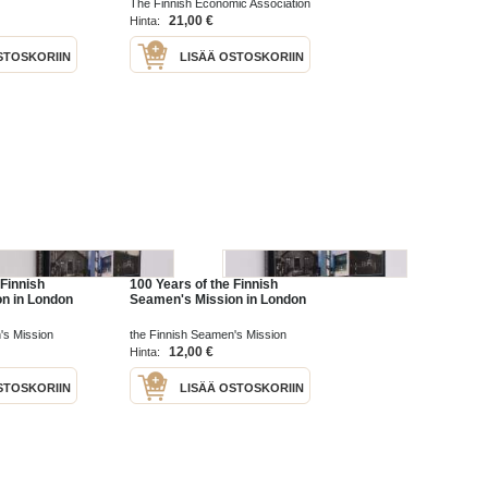
The Finnish Economic Association
953
1976
21,00 €
Hinta:
STOSKORIIN
LISÄÄ OSTOSKORIIN
 Finnish
100 Years of the Finnish
n in London
Seamen's Mission in London
's Mission
the Finnish Seamen's Mission
1982
12,00 €
Hinta:
STOSKORIIN
LISÄÄ OSTOSKORIIN