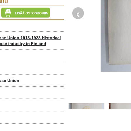
and
‹
LISÄÄ OSTOSKORIIN
ose Union 1918-1928 Historical
lose industry in Finland
lose Union