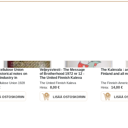
Cellulose Union
Veljeysviesti - The Message
The Kalevala : an
storical notes on
of Brotherhood 1972 nr 12 -
Finland and all 
 industry in
The United Finnish Kaleva
Brothers and Sisters -
llulose Union 1928
The United Finnish Kaleva
The Finnish-Americ
Yhdistyneet Suomalaiset
Brothers and Sisters 1972
Institute, The Finni
€
8,00 €
14,00 €
Hinta:
Hinta:
Kaleva Veljet ja Sisaret
Foundation 1985
Ä OSTOSKORIIN
LISÄÄ OSTOSKORIIN
LISÄÄ O