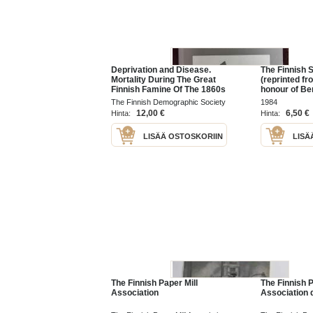
Deprivation and Disease.
The Finnish 
Mortality During The Great
(reprinted f
Finnish Famine Of The 1860s
honour of Be
E.J. Manner,
The Finnish Demographic Society
1984
Numers Publi
1993
12,00 €
6,50 €
Hinta:
Hinta:
Finnish Branc
Internati...
LISÄÄ OSTOSKORIIN
LISÄ
The Finnish Paper Mill
The Finnish P
Association
Association d