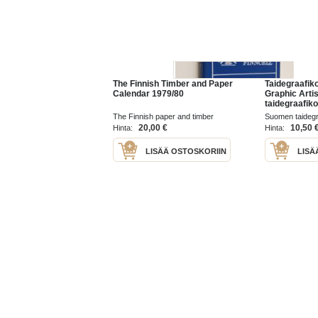
The Finnish Timber and Paper
Taidegraafiko
Calendar 1979/80
Graphic Arti
taidegraafiko
vuotisjuhlanä
The Finnish paper and timber
Suomen taidegr
Anniversary E
journal publishing company 1979
20,00 €
10,50 
Hinta:
Hinta:
Society of Fi
LISÄÄ OSTOSKORIIN
LISÄ