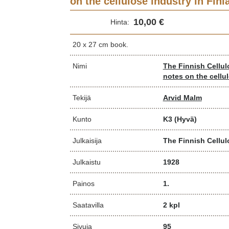
on the cellulose industry in Finl
10,00 €
Hinta:
20 x 27 cm book.
Nimi
The Finnish Cellul
notes on the cellu
Tekijä
Arvid Malm
Kunto
K3
(Hyvä)
Julkaisija
The Finnish Cellu
Julkaistu
1928
Painos
1.
Saatavilla
2 kpl
Sivuja
95