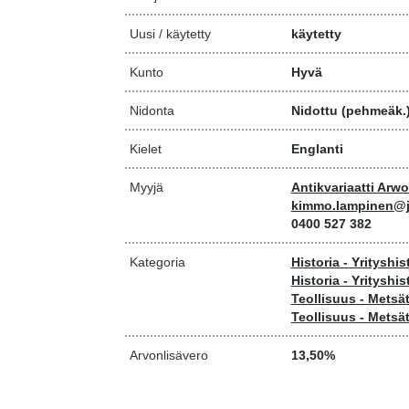
Uusi / käytetty
käytetty
Kunto
Hyvä
Nidonta
Nidottu (pehmeäk.
Kielet
Englanti
Myyjä
Antikvariaatti Arw
kimmo.lampinen@j
0400 527 382
Kategoria
Historia - Yrityshist
Historia - Yrityshist
Teollisuus - Metsä
Teollisuus - Metsä
Arvonlisävero
13,50%