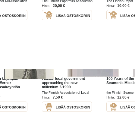
er Mill Association
The Finnish Papermills Association
The Finnish Paper
1968
Mills`Association 1
20,00 €
10,00 €
Hinta:
Hinta:
Ä OSTOSKORIIN
LISÄÄ OSTOSKORIIN
LISÄÄ O
kirjailijain
Finnish local government
100 Years of the
Werner
approaching the new
Seamen's Missio
osakeyhtiön
millenium 3/1999
elmasta =
The Finnish Association of Local
the Finnish Seamen
948
Government Studies 1999
1982
€
7,50 €
12,00 €
Hinta:
Hinta:
Ä OSTOSKORIIN
LISÄÄ OSTOSKORIIN
LISÄÄ O