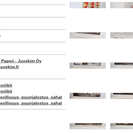
)
o Paperi - Juvekim Oy
uvekim.fi
oriikit
oriikit
teollisuus, puunjalostus, sahat
teollisuus, puunjalostus, sahat