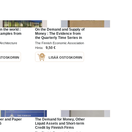
n the world :
On the Demand and Supply of
xamples from
Money : The Evidence from
the Quarterly Time Series in
the United States, the United
Architecture
The Finnish Economic Association
Kingdom and Finland 1949-
1966
9,50 €
Hinta:
1962 (signeerattu, tekij...
STOSKORIIN
LISÄÄ OSTOSKORIIN
ber and Paper
The Demand for Money, Other
5
Liquid Assets and Short-term
Credit by Finnish Firms
(tekijän omiste, signeerattu)