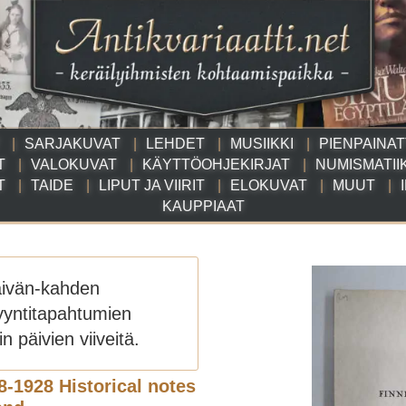
SARJAKUVAT
LEHDET
MUSIIKKI
PIENPAINA
T
VALOKUVAT
KÄYTTÖOHJEKIRJAT
NUMISMATII
T
TAIDE
LIPUT JA VIIRIT
ELOKUVAT
MUUT
KAUPPIAAT
äivän-kahden
yyntitapahtumien
n päivien viiveitä.
8-1928 Historical notes