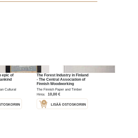
 epic of
The Forest Industry in Finland
mankind
- The Central Association of
Finnish Woodworking
Industries 1918-1968
an Cultural
The Finnish Paper and Timber
sh Cultural
Journal 1968
10,00 €
Hinta:
STOSKORIIN
LISÄÄ OSTOSKORIIN