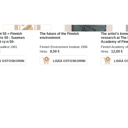
t 50 = Finnish
The future of the Finnish
The artist's know
sts 50 : Suomen
environment
research at The 
t ry:n 50-
Academy of Fine
yttely = The 50th
aafikot 1981
Finnish Environment Institute 1996
Finnish Academy of
xhibition of the
€
8,50 €
12,00 €
Hinta:
Hinta:
nnish Gra...
Ä OSTOSKORIIN
LISÄÄ OSTOSKORIIN
LISÄÄ O