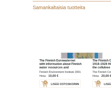
Samankaltaisia tuotteita
The Finnish Eurowaternet
The Finnish 
with information about Finnish
1918-1928 Hi
water resources and
the cellulose
monitoring strategies
Finland
Finnish Environment Institute 2001
The Finnish Ce
10,00 €
20,00 
Hinta:
Hinta:
LISÄÄ OSTOSKORIIN
LISÄ