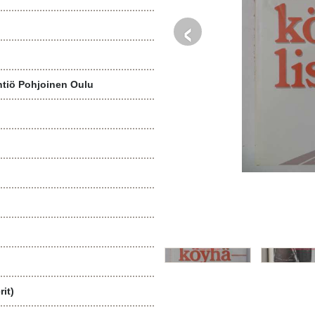
‹
tiö Pohjoinen Oulu
it)