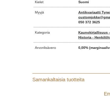
Kielet
Suomi
Myyjä
Antikvariaatti Tyr
customjokke@gma
050 372 3625
Kategoria
Kaunokirjallisuus 
Historia - Henkilöh
Arvonlisävero
0,00% (marginaaliv
Samankaltaisia tuotteita
Em