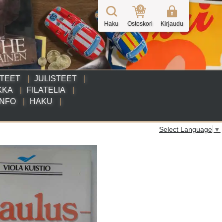
0
Haku
Ostoskori
Kirjaudu
TTEET
JULISTEET
KKA
FILATELIA
INFO
HAKU
Select Language
▼