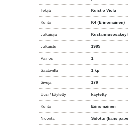
Tekijä
Kuistio Viola
Kunto
K4
(Erinomainen)
Julkaisija
Kustannusosakeyh
Julkaistu
1985
Painos
1
Saatavilla
1 kpl
Sivuja
176
Uusi / käytetty
käytetty
Kunto
Erinomainen
Nidonta
Sidottu (kansipaper