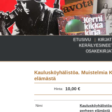
ETUSIVU
KIRJAT
KERÄILYESINEE
OSAKEKIRJA
Kaulusköyhälistöa. Muistelmia 
elämästä
10,00 €
Hinta:
Nimi
Kaulusköyhälistöa
perheen elämästä