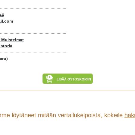
wää
il.com
- Muistelmat
istoria
ero)
LISÄÄ OSTOSKORIIN
me löytäneet mitään vertailukelpoista, kokeile
hak