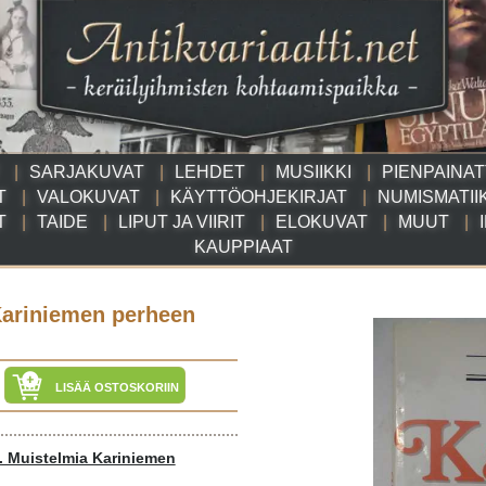
SARJAKUVAT
LEHDET
MUSIIKKI
PIENPAINA
T
VALOKUVAT
KÄYTTÖOHJEKIRJAT
NUMISMATII
T
TAIDE
LIPUT JA VIIRIT
ELOKUVAT
MUUT
KAUPPIAAT
Kariniemen perheen
LISÄÄ OSTOSKORIIN
. Muistelmia Kariniemen