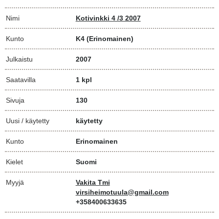
Nimi
Kotivinkki 4 /3 2007
Kunto
K4
(Erinomainen)
Julkaistu
2007
Saatavilla
1 kpl
Sivuja
130
Uusi / käytetty
käytetty
Kunto
Erinomainen
Kielet
Suomi
Myyjä
Vakita Tmi
virsiheimotuula@gmail.com
+358400633635