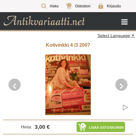
0
Haku
Ostoskori
Kirjaudu
Select Language
▼
Kotivinkki 4 /3 2007
‹
›
3,00 €
Hinta:
LISÄÄ OSTOSKORIIN