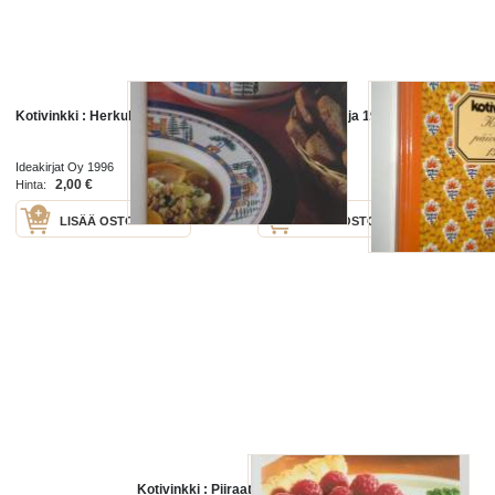
Kotivinkki : Herkullista arkiruokaa
Kodin päiväkirja 1994
Ideakirjat Oy 1996
Kotivinkki 1994
2,00 €
1,00 €
Hinta:
Hinta:
LISÄÄ OSTOSKORIIN
LISÄÄ OSTOSKORIIN
Kotivinkki : Piiraat, pasteijat &