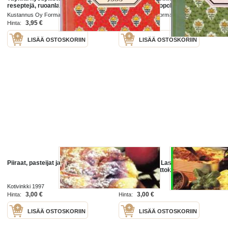
reseptejä, ruoanlaittovihjeitä,
kodin kirjanpitopohja, viherkasvit
mittataulukoita, kuntovinkkejä.
ilmanpuhdistajina, säästövinkkejä
Kustannus Oy Forma 1992
Kustannus Oy Forma 1994
jne.
3,95 €
3,95 €
Hinta:
Hinta:
LISÄÄ OSTOSKORIIN
LISÄÄ OSTOSKORIIN
Piiraat, pasteijat ja voileivät, 1997.
Pasta - Pizza - Lasagne -
italialainen keittokirja
Kotivinkki 1997
Kotivinkki 1990
3,00 €
3,00 €
Hinta:
Hinta:
LISÄÄ OSTOSKORIIN
LISÄÄ OSTOSKORIIN