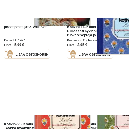
piraat,pasteijat & voileivät
Kotivinkki - Kodin päiväkirja 1992.
Runsaasti hyviä vihjeitä, niksejä,
ruokareseptejä ja tärkeätä tietoa
arjen tilanteissa.
Kotivinkki 1997
Kustannus Oy Forma 1991
5,00 €
3,95 €
Hinta:
Hinta:
LISÄÄ OSTOSKORIIN
LISÄÄ OSTOSKORIIN
Kotivinkki - Kodin päiväkirja 1993.
Kotivinkki - Kodin päiväkirja 1995.
Täynnä hyödyllistä tietoa, niksejä,
Täynnä hyviä vinkkejä, reseptejä,