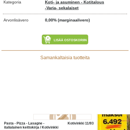
Kategoria
Koti- ja asuminen - Kotitalous
-Varia- sekalaiset
Arvonlisävero
0,00% (marginaalivero)
LISÄÄ OSTOSKORIIN
Samankaltaisia tuotteita
Pasta - Pizza - Lasagne -
Kotivinkki 11/93
italialainen keittokirja / Kotivinkki