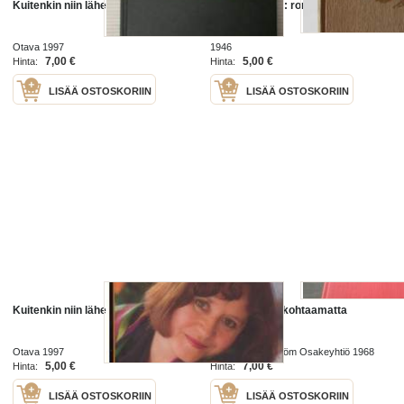
Kuitenkin niin lähellä
Lähellä syntiä : romaani / Martti
Larni.
Otava 1997
1946
7,00 €
5,00 €
Hinta:
Hinta:
LISÄÄ OSTOSKORIIN
LISÄÄ OSTOSKORIIN
Kuitenkin niin lähellä
Lähellä mutta kohtaamatta
Otava 1997
Werner Söderström Osakeyhtiö 1968
5,00 €
7,00 €
Hinta:
Hinta:
LISÄÄ OSTOSKORIIN
LISÄÄ OSTOSKORIIN