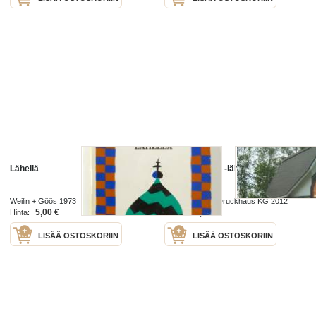
Lähellä
Matias kappeli -lähellä taivasta
Weilin + Göös 1973
Schaumburger Druckhaus KG 2012
5,00 €
20,00 €
Hinta:
Hinta:
LISÄÄ OSTOSKORIIN
LISÄÄ OSTOSKORIIN