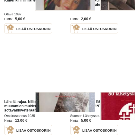
Kuitenkin niin lähellä
Jumalan valtakunta on lähellä -
saarnamies -valokuva
Otava 1997
5,00 €
2,00 €
Hinta:
Hinta:
LISÄÄ OSTOSKORIIN
LISÄÄ OSTOSKORIIN
Lähellä rajaa. Niilon, Olavin ja
Me kaukana ja lähellä. 50
muutamien muiden
lähetyslaulua, 1979. 4. painos
sotavankiveteraanien muistelmien
ja haastattelujen pohjalta koonnut
Omakustannus 1985
Suomen Lähetysseura 1979
Rauha Jarkka
12,00 €
5,00 €
Hinta:
Hinta:
LISÄÄ OSTOSKORIIN
LISÄÄ OSTOSKORIIN