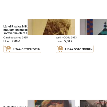
Lähellä rajaa. Niilon, Olavin ja
Lähellä
muutamien muiden
sotavankiveteraanien muistelmien
ja haastattelujen pohjalta
Omakustannus 1985
Weilin+Göös 1973
7,00 €
5,00 €
Hinta:
Hinta:
LISÄÄ OSTOSKORIIN
LISÄÄ OSTOSKORIIN