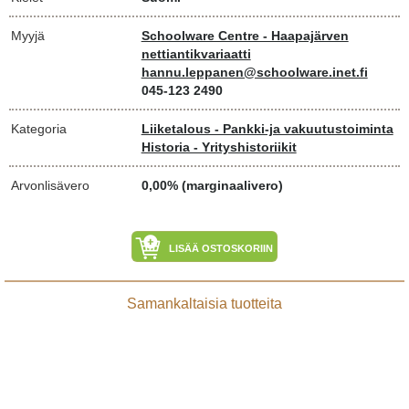
Myyjä
Schoolware Centre - Haapajärven
nettiantikvariaatti
hannu.leppanen@schoolware.inet.fi
045-123 2490
Kategoria
Liiketalous - Pankki-ja vakuutustoiminta
Historia - Yrityshistoriikit
Arvonlisävero
0,00% (marginaalivero)
LISÄÄ OSTOSKORIIN
Samankaltaisia tuotteita