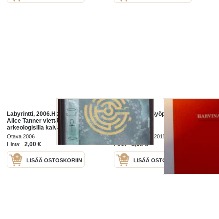
Labyrintti, 2006.Heinäkuussa 2005
Harvinaiset - Syöpäpotilaan lähellä
Alice Tanner viettää kesää
ja tukena
arkeologisilla kaivauksilla
Pyreneiden vuoristossa lähellä
Otava 2006
Novartis Finland 2011
Carcassonnen keskiaikaista
2,00 €
3,00 €
Hinta:
Hinta:
LISÄÄ OSTOSKORIIN
LISÄÄ OSTOSKORIIN