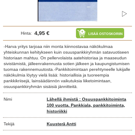
4,95 €
Hinta:
LISÄÄ OSTOSKORIIN
-Harva yritys tarjoaa niin monta kiinnostavaa näkökulmaa
yhteiskunnan kehitykseen kuin osuuspankkiryhmän satavuotiseen
historiaan mahtuu. On pellervolaista aatehistoriaa ja maaseudun
sivistämistä, jälleenrakennusta sotien jälkeen ja kaupungistumisen
tuomaa rakennemuutosta.-Pankkitoimintaan perehtyneelle lukijalle
näkökulmia löytyy vielä lisää: historiallisia ja tuoreempia
pankkikriisejä, lainsäädännön vaikutuksia liiketoimintaan,
osuuspankkiryhmän sisäisiä jännitteitä.
Nimi
Lähellä ihmistä : Osuuspankkitoiminta
100 vuotta. Pankkiala, pankkitoiminta,
historiikki
Tekijä
Kuusterä Antti