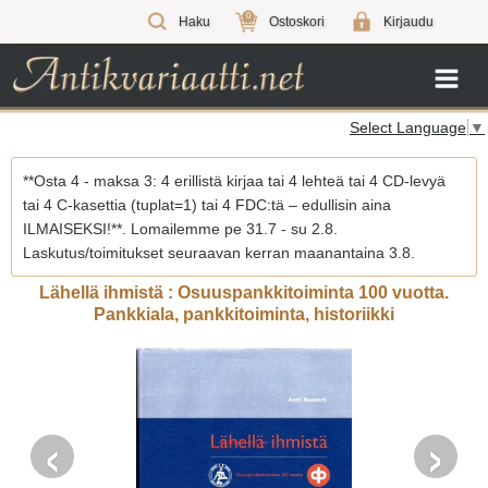
0
Haku
Ostoskori
Kirjaudu
Select Language
▼
**Osta 4 - maksa 3: 4 erillistä kirjaa tai 4 lehteä tai 4 CD-levyä
tai 4 C-kasettia (tuplat=1) tai 4 FDC:tä – edullisin aina
ILMAISEKSI!**. Lomailemme pe 31.7 - su 2.8.
Laskutus/toimitukset seuraavan kerran maanantaina 3.8.
Lähellä ihmistä : Osuuspankkitoiminta 100 vuotta.
Pankkiala, pankkitoiminta, historiikki
‹
›