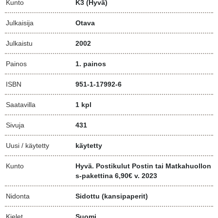
Kunto
K3
(Hyvä)
Julkaisija
Otava
Julkaistu
2002
Painos
1. painos
ISBN
951-1-17992-6
Saatavilla
1 kpl
Sivuja
431
Uusi / käytetty
käytetty
Kunto
Hyvä. Postikulut Postin tai Matkahuollon
s-pakettina 6,90€ v. 2023
Nidonta
Sidottu (kansipaperit)
Kielet
Suomi