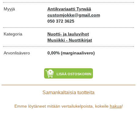
Myyjä
Antikvariaatti Tyrwää
customjokke@gmail.com
050 372 3625
Kategoria
Nuotti- ja lauluvihot
Musiikki - Nuottikirjat
Arvonlisävero
0,00% (marginaalivero)
LISÄÄ OSTOSKORIIN
Samankaltaisia tuotteita
Emme löytäneet mitään vertailukelpoista, kokeile
hakua
!