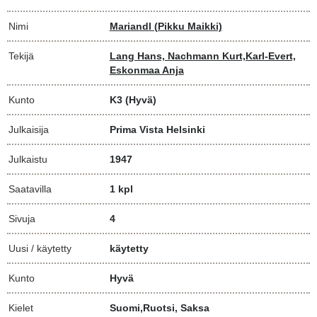
Nimi
Mariandl (Pikku Maikki)
Tekijä
Lang Hans, Nachmann Kurt,Karl-Evert,
Eskonmaa Anja
Kunto
K3
(Hyvä)
Julkaisija
Prima Vista Helsinki
Julkaistu
1947
Saatavilla
1 kpl
Sivuja
4
Uusi / käytetty
käytetty
Kunto
Hyvä
Kielet
Suomi,Ruotsi, Saksa