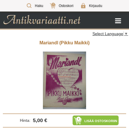
0
Haku
Ostoskori
Kirjaudu
Select Language
▼
Mariandl (Pikku Maikki)
5,00 €
Hinta:
LISÄÄ OSTOSKORIIN