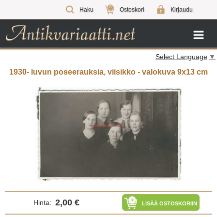
0
Haku
Ostoskori
Kirjaudu
Select Language
▼
1930- luvun poseerauksia, viisikko - valokuva 9x13 cm
2,00 €
Hinta:
LISÄÄ OSTOSKORIIN