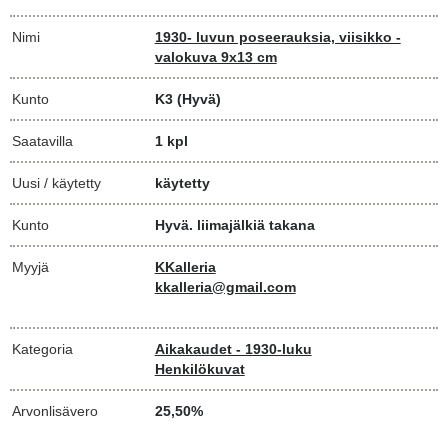
Nimi
1930- luvun poseerauksia, viisikko -
valokuva 9x13 cm
Kunto
K3
(Hyvä)
Saatavilla
1 kpl
Uusi / käytetty
käytetty
Kunto
Hyvä. liimajälkiä takana
Myyjä
KKalleria
kkalleria@gmail.com
Kategoria
Aikakaudet - 1930-luku
Henkilökuvat
Arvonlisävero
25,50%