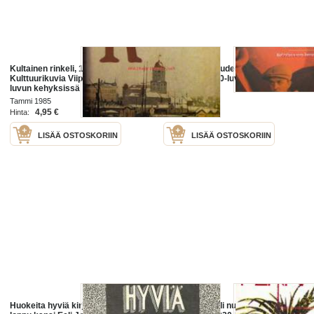
Kultainen rinkeli, 1985. 3.p.
Vihan ja rakkauden liekit -
Kulttuurikuvia Viipurista 1930-
kohtalona 1930-luvun Suomi
luvun kehyksissä
Tammi 1985
otava 2010
4,95 €
8,00 €
Hinta:
Hinta:
LISÄÄ OSTOSKORIIN
LISÄÄ OSTOSKORIIN
Huokeita hyviä kirjoja 1930-luvun
Ennen sotaa oli nuoruus, 1985.