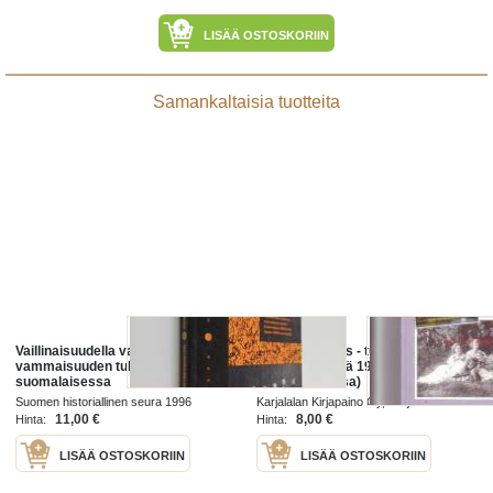
LISÄÄ OSTOSKORIIN
Samankaltaisia tuotteita
Vaillinaisuudella vaivatut :
Vie männessäs - tuo tullessas
vammaisuuden tulkinnat
(Palvelusväkeä 1920- ja 1930-
suomalaisessa
luvun Viipurissa)
huoltokeskustelussa 1800-luvun
Suomen historiallinen seura 1996
Karjalalan Kirjapaino Oy, Karjala-lehti
lopulta 1930-luvun lopulle
1997
11,00 €
8,00 €
Hinta:
Hinta:
LISÄÄ OSTOSKORIIN
LISÄÄ OSTOSKORIIN