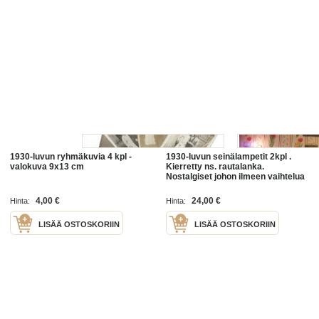
1930-luvun ryhmäkuvia 4 kpl -
1930-luvun seinälampetit 2kpl .
valokuva 9x13 cm
Kierretty ns. rautalanka.
Nostalgiset johon ilmeen vaihtelua
saa eri kokoisilla ja värisillä
kynttilöillä. Korkeus
4,00 €
24,00 €
Hinta:
Hinta:
LISÄÄ OSTOSKORIIN
LISÄÄ OSTOSKORIIN