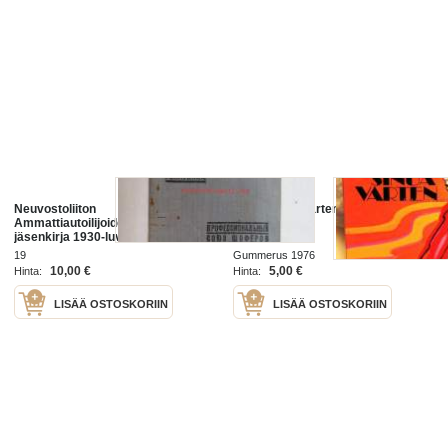
Neuvostoliiton
Päivä sinua varten
Ammattiautoilijoiden Liiton
jäsenkirja 1930-luvun loppu,
joitakin leimamerkkejä
19
Gummerus 1976
10,00 €
5,00 €
Hinta:
Hinta:
LISÄÄ OSTOSKORIIN
LISÄÄ OSTOSKORIIN