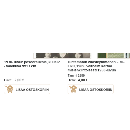
1930- luvun poseerauksia, kuusilo
Tuntematon vuosikymmeneni - 30-
- valokuva 9x13 cm
luku, 1989. Veltheim kertoo
mielenkiintoisesti 1930-luvun
Suomesta – elokuvista,
Tammi 1989
kirjallisuudesta, muodista,
2,00 €
4,00 €
Hinta:
Hinta:
tavoista, politiikasta.
LISÄÄ OSTOSKORIIN
LISÄÄ OSTOSKORIIN