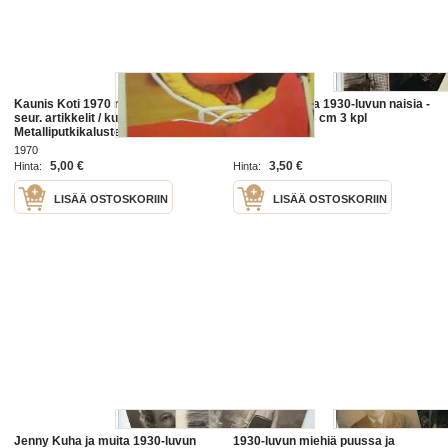
Kaunis Koti 1970 nr 2, sis. mm.
Bertha ja muita 1930-luvun naisia -
seur. artikkelit / kuvat / mainokset;
valokuva 9x13 cm 3 kpl
Metalliputkikalusteet,
Putkihuonekalu -1930-luvun
1970
perintö, Arkkitehti Juhani
5,00 €
3,50 €
Hinta:
Hinta:
Pallasmaa, Arne
LISÄÄ OSTOSKORIIN
LISÄÄ OSTOSKORIIN
Jenny Kuha ja muita 1930-luvun
1930-luvun miehiä puussa ja