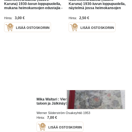
Karuna) 1930-luvun loppupuolella,
Karuna) 1930-luvun loppupuolella,
mukana heimokansojen edustajia -
näytelmä jossa heimokansojen
valokuva / photograph
"edustajat" mukana -valokuva /
photograph
3,00 €
2,50 €
Hinta:
Hinta:
LISÄÄ OSTOSKORIIN
LISÄÄ OSTOSKORIIN
Mika Waltari : Vieras mies tuli
taloon ja Jälkinäytös P.1953
Werner Söderström Osakeyhtiö 1953
7,00 €
Hinta:
LISÄÄ OSTOSKORIIN