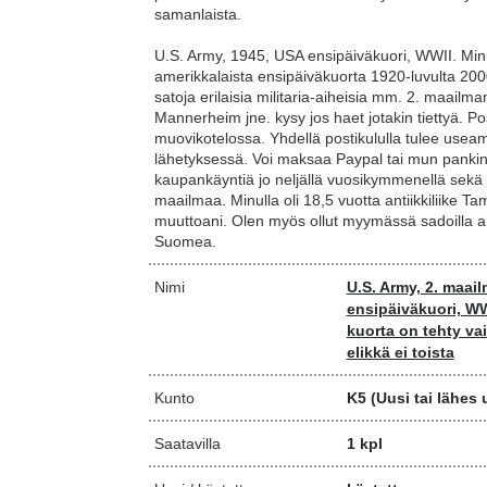
samanlaista.
U.S. Army, 1945, USA ensipäiväkuori, WWII. Minu
amerikkalaista ensipäiväkuorta 1920-luvulta 2000
satoja erilaisia militaria-aiheisia mm. 2. maailma
Mannerheim jne. kysy jos haet jotakin tiettyä. 
muovikotelossa. Yhdellä postikululla tulee usea
lähetyksessä. Voi maksaa Paypal tai mun pankin 
kaupankäyntiä jo neljällä vuosikymmenellä sek
maailmaa. Minulla oli 18,5 vuotta antiikkiliike T
muuttoani. Olen myös ollut myymässä sadoilla ant
Suomea.
Nimi
U.S. Army, 2. maai
ensipäiväkuori, WWI
kuorta on tehty va
elikkä ei toista
Kunto
K5
(Uusi tai lähes
Saatavilla
1 kpl