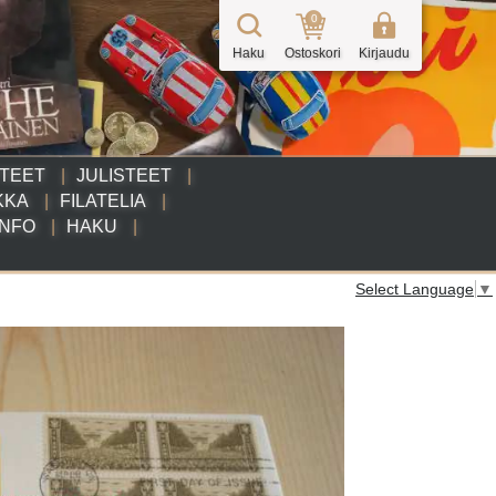
0
Haku
Ostoskori
Kirjaudu
TTEET
JULISTEET
KKA
FILATELIA
INFO
HAKU
Select Language
▼