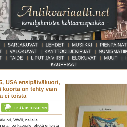
SARJAKUVAT
LEHDET
MUSIIKKI
PIENPAINA
T
VALOKUVAT
KÄYTTÖOHJEKIRJAT
NUMISMATII
T
TAIDE
LIPUT JA VIIRIT
ELOKUVAT
MUUT
KAUPPIAAT
5, USA ensipäiväkuori,
ä kuorta on tehty vain
ä ei toista
LISÄÄ OSTOSKORIIN
kuori, WWII, neljällä
 ja ainoa kappale, elikkä ei toista