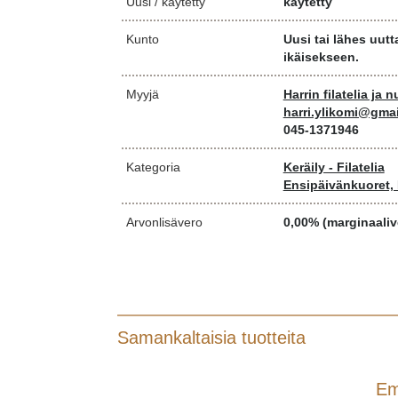
Uusi / käytetty
käytetty
Kunto
Uusi tai lähes uut
ikäisekseen.
Myyjä
Harrin filatelia ja
harri.ylikomi@gma
045-1371946
Kategoria
Keräily - Filatelia
Ensipäivänkuoret,
Arvonlisävero
0,00% (marginaaliv
Samankaltaisia tuotteita
Em