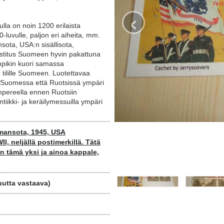
‹
lla on noin 1200 erilaista
-luvulle, paljon eri aiheita, mm.
nsota, USA:n sisällisota,
Postitus Suomeen hyvin pakattuna
mpikin kuori samassa
tilille Suomeen. Luotettavaa
ä Suomessa että Ruotsissä ympäri
ampereella ennen Ruotsiin
iikki- ja keräilymessuilla ympäri
lmansota, 1945, USA
I, neljällä postimerkillä. Tätä
in tämä yksi ja ainoa kappale,
 uutta vastaava)