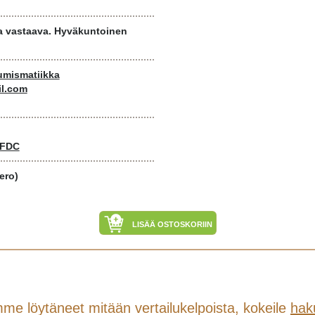
ta vastaava. Hyväkuntoinen
 numismatiikka
il.com
 FDC
ero)
LISÄÄ OSTOSKORIIN
me löytäneet mitään vertailukelpoista, kokeile
hak