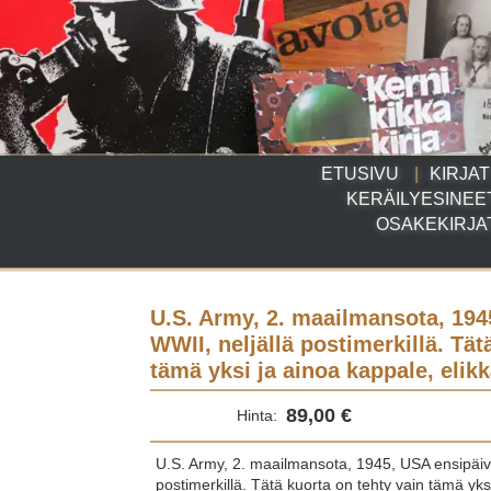
ETUSIVU
KIRJAT
KERÄILYESINEE
OSAKEKIRJA
U.S. Army, 2. maailmansota, 194
WWII, neljällä postimerkillä. Tät
tämä yksi ja ainoa kappale, elikk
89,00 €
Hinta:
U.S. Army, 2. maailmansota, 1945, USA ensipäivä
postimerkillä. Tätä kuorta on tehty vain tämä yksi