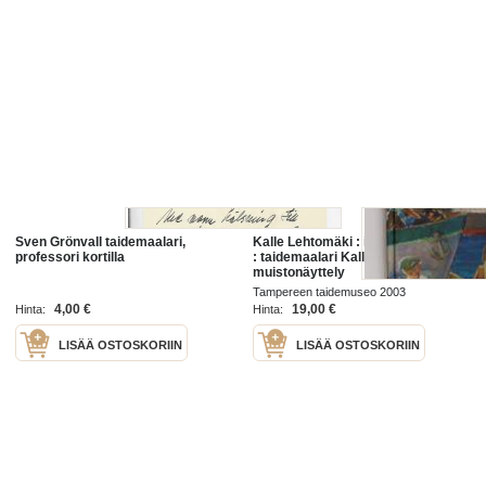
Sven Grönvall taidemaalari,
Kalle Lehtomäki : ihminen ja luonto
professori kortilla
: taidemaalari Kalle Lehtomäen
muistonäyttely
Tampereen taidemuseo 2003
4,00 €
19,00 €
Hinta:
Hinta:
LISÄÄ OSTOSKORIIN
LISÄÄ OSTOSKORIIN