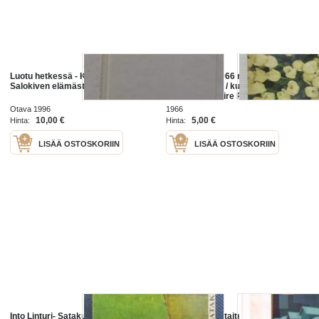
Luotu hetkessä - Kuvia Santeri
Kaunis Koti 1966 nr 4, sis. mm.
Salokiven elämästä
seur. artikkelit / kuvat / mainokset;
Kansikuva Maire Revell ja Claire
Aho, Taidemaalari Kauko Lehtinen,
Otava 1996
1966
Uima-allas yleistyvää
10,00 €
5,00 €
Hinta:
Hinta:
LISÄÄ OSTOSKORIIN
LISÄÄ OSTOSKORIIN
Into Linturi- Satakuntalainen
Kaksi esitettä taiteilija-