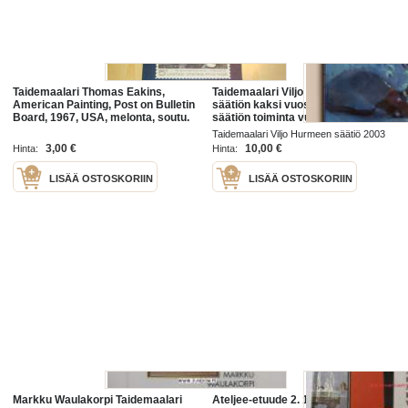
Taidemaalari Thomas Eakins,
Taidemaalari Viljo Hurmeen
American Painting, Post on Bulletin
säätiön kaksi vuosikymmentä :
Board, 1967, USA, melonta, soutu.
säätiön toiminta vuosina 1982-
2002
Taidemaalari Viljo Hurmeen säätiö 2003
3,00 €
10,00 €
Hinta:
Hinta:
LISÄÄ OSTOSKORIIN
LISÄÄ OSTOSKORIIN
Markku Waulakorpi Taidemaalari
Ateljee-etuude 2. 15 Virolaista