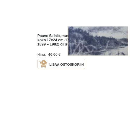
Paavo Sainio, mustaliitu 1935 ,
koko 17x24 cm / Paavo Sainio (
1899 – 1982) oli suomalainen
Turussa asunut graafikko ja
taidemaalari.Paavo Sainio opiskeli
40,00 €
Hinta:
LISÄÄ OSTOSKORIIN