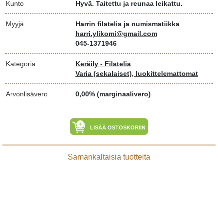
Kunto
Hyvä. Taitettu ja reunaa leikattu.
Myyjä
Harrin filatelia ja numismatiikka
harri.ylikomi@gmail.com
045-1371946
Kategoria
Keräily - Filatelia
Varia (sekalaiset), luokittelemattomat
Arvonlisävero
0,00% (marginaalivero)
LISÄÄ OSTOSKORIIN
Samankaltaisia tuotteita