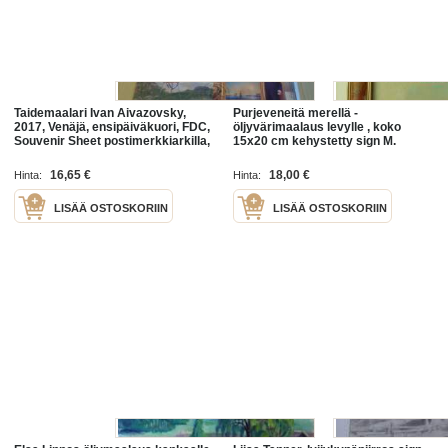
Taidemaalari Ivan Aivazovsky,
Purjeveneitä merellä -
2017, Venäjä, ensipäiväkuori, FDC,
öljyvärimaalaus levylle , koko
Souvenir Sheet postimerkkiarkilla,
15x20 cm kehystetty sign M.
kookas kuori, hieno esim. lahjaksi.
Kaivonen -09 ( taidemaalari Matti
Katso myös muut
Kaivonen, Turku) / toimitus kirjeenä
16,65 €
18,00 €
Hinta:
Hinta:
LISÄÄ OSTOSKORIIN
LISÄÄ OSTOSKORIIN