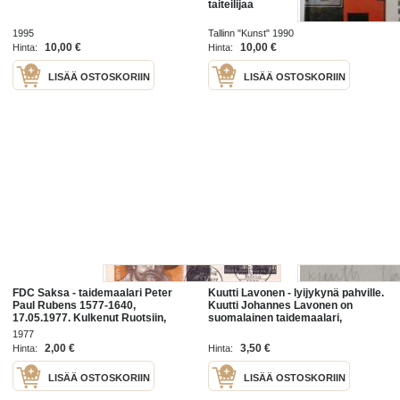
taiteilijaa
1995
Tallinn "Kunst" 1990
10,00 €
10,00 €
Hinta:
Hinta:
LISÄÄ OSTOSKORIIN
LISÄÄ OSTOSKORIIN
FDC Saksa - taidemaalari Peter
Kuutti Lavonen - lyijykynä pahville.
Paul Rubens 1577-1640,
Kuutti Johannes Lavonen on
17.05.1977. Kulkenut Ruotsiin,
suomalainen taidemaalari,
avattu yläreunasta. 3 x 30 Pf.
taidegraafikko, valokuvataiteilija ja
1977
professori
2,00 €
3,50 €
Hinta:
Hinta:
LISÄÄ OSTOSKORIIN
LISÄÄ OSTOSKORIIN