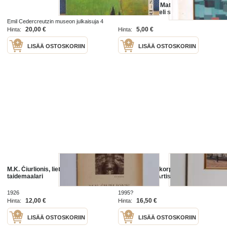
kuvanveistäjä Matti Saaresta.
A4kokoinen, neli sivuinen sekä
pienempi neli sivuinen.
Emil Cedercreutzin museon julkaisuja 4
1992
20,00 €
5,00 €
Hinta:
Hinta:
LISÄÄ OSTOSKORIIN
LISÄÄ OSTOSKORIIN
M.K. Čiurlionis, liettualainen
Markku Waulakorpi : Taidemaalari
taidemaalari
= Konstnär = Artist
1926
1995?
12,00 €
16,50 €
Hinta:
Hinta:
LISÄÄ OSTOSKORIIN
LISÄÄ OSTOSKORIIN