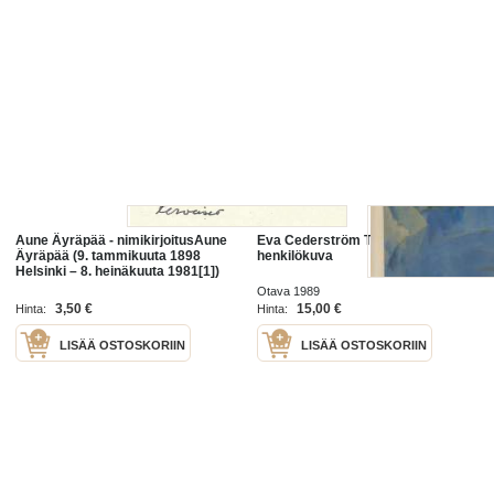
Aune Äyräpää - nimikirjoitusAune
Eva Cederström Taiteilijan
Äyräpää (9. tammikuuta 1898
henkilökuva
Helsinki – 8. heinäkuuta 1981[1])
oli suomalainen taidemaalari.Hän
Otava 1989
sai
3,50 €
15,00 €
Hinta:
Hinta:
LISÄÄ OSTOSKORIIN
LISÄÄ OSTOSKORIIN