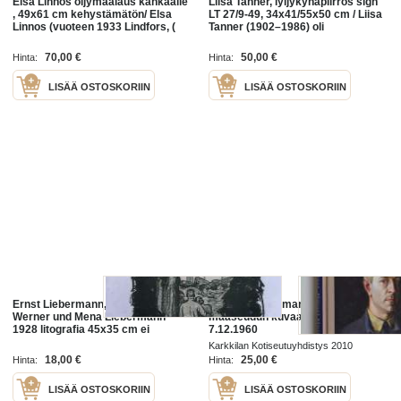
Elsa Linnos öljymaalaus kankaalle
Liisa Tanner, lyijykynäpiirros sign
, 49x61 cm kehystämätön/ Elsa
LT 27/9-49, 34x41/55x50 cm / Liisa
Linnos (vuoteen 1933 Lindfors, (
Tanner (1902–1986) oli
1897 Pietari – 1987) oli
suomalainen Turussa asunut
suomalainen taidemaalari.
taidemaalari ja opettaja
70,00 €
50,00 €
Hinta:
Hinta:
LISÄÄ OSTOSKORIIN
LISÄÄ OSTOSKORIIN
Ernst Liebermann,"Hochzeit
Taidemaalari Ilmari Huitti : rehevän
Werner und Mena Liebermann"
maaseudun kuvaaja : 6.11.1897-
1928 litografia 45x35 cm ei
7.12.1960
kehyksiä / Ernst Liebermann (1869
Karkkilan Kotiseutuyhdistys 2010
- 1960) oli saksalainen
18,00 €
25,00 €
Hinta:
Hinta:
taidemaalari ,
LISÄÄ OSTOSKORIIN
LISÄÄ OSTOSKORIIN