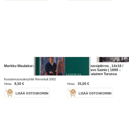
Markku Waulakorpi - taidemaalari
Paavo Sainio, tussipiirros , 14x16 /
26x34 cm / Paavo Sainio ( 1899 –
1982) oli suomalainen Turussa
asunut graafikko ja
Kustannusosakeyhtiö Revontuli 2002
taidemaalari.Paavo Sainio opiskeli
8,50 €
35,00 €
Hinta:
Hinta:
LISÄÄ OSTOSKORIIN
LISÄÄ OSTOSKORIIN