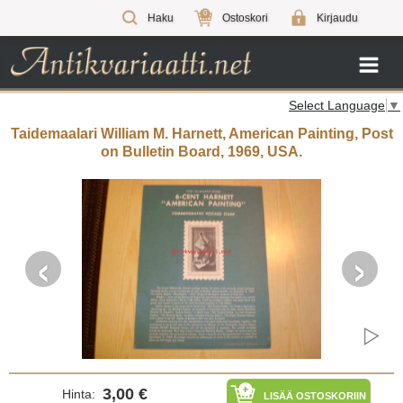
0
Haku
Ostoskori
Kirjaudu
Select Language
▼
Taidemaalari William M. Harnett, American Painting, Post
on Bulletin Board, 1969, USA.
‹
›
3,00 €
Hinta:
LISÄÄ OSTOSKORIIN