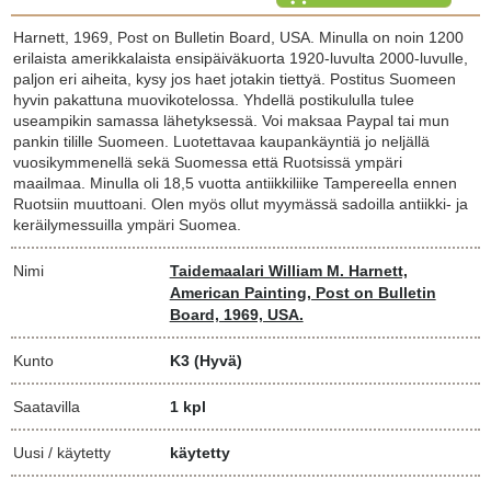
Harnett, 1969, Post on Bulletin Board, USA. Minulla on noin 1200
erilaista amerikkalaista ensipäiväkuorta 1920-luvulta 2000-luvulle,
paljon eri aiheita, kysy jos haet jotakin tiettyä. Postitus Suomeen
hyvin pakattuna muovikotelossa. Yhdellä postikululla tulee
useampikin samassa lähetyksessä. Voi maksaa Paypal tai mun
pankin tilille Suomeen. Luotettavaa kaupankäyntiä jo neljällä
vuosikymmenellä sekä Suomessa että Ruotsissä ympäri
maailmaa. Minulla oli 18,5 vuotta antiikkiliike Tampereella ennen
Ruotsiin muuttoani. Olen myös ollut myymässä sadoilla antiikki- ja
keräilymessuilla ympäri Suomea.
Nimi
Taidemaalari William M. Harnett,
American Painting, Post on Bulletin
Board, 1969, USA.
Kunto
K3
(Hyvä)
Saatavilla
1 kpl
Uusi / käytetty
käytetty