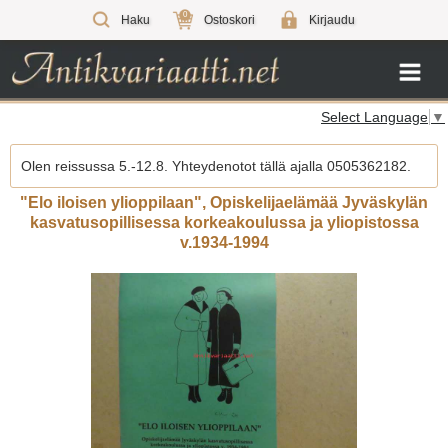
0
Haku
Ostoskori
Kirjaudu
Select Language
▼
Olen reissussa 5.-12.8. Yhteydenotot tällä ajalla 0505362182.
"Elo iloisen ylioppilaan", Opiskelijaelämää Jyväskylän
kasvatusopillisessa korkeakoulussa ja yliopistossa
v.1934-1994