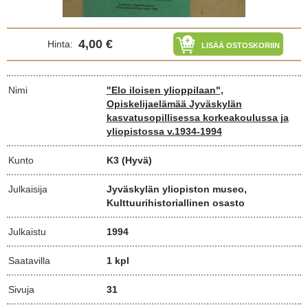
4,00 €
Hinta:
LISÄÄ OSTOSKORIIN
Nimi
"Elo iloisen ylioppilaan",
Opiskelijaelämää Jyväskylän
kasvatusopillisessa korkeakoulussa ja
yliopistossa v.1934-1994
Kunto
K3
(Hyvä)
Julkaisija
Jyväskylän yliopiston museo,
Kulttuurihistoriallinen osasto
Julkaistu
1994
Saatavilla
1 kpl
Sivuja
31