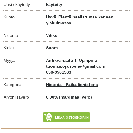
Uusi / käytetty
käytetty
Kunto
Hyvä. Pientä haalistumaa kannen
yläkulmassa.
Nidonta
Vihko
Kielet
Suomi
Myyjä
Antikvariaatti T. Ojanperä
tuomas.ojanpera@gmail.com
050-3561363
Kategoria
Historia - Paikallishistoria
Arvonlisävero
0,00% (marginaalivero)
LISÄÄ OSTOSKORIIN