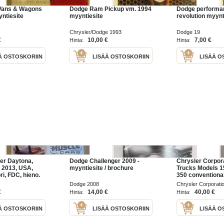
Vans & Wagons
Dodge Ram Pickup vm. 1994
Dodge performa
ntiesite
myyntiesite
revolution myynt
Chrysler/Dodge 1993
Dodge 19
€
10,00 €
7,00 €
Hinta:
Hinta:
Ä OSTOSKORIIN
LISÄÄ OSTOSKORIIN
LISÄÄ O
er Daytona,
Dodge Challenger 2009 -
Chrysler Corpor
 2013, USA,
myyntiesite / brochure
Trucks Models 1
i, FDC, hieno.
350 conventiona
uut kohteeni,
control 4 x 2 and 
Dodge 2008
Chrysler Corporati
0 erilaista
vehicles Dodge
€
14,00 €
40,00 €
Hinta:
Hinta:
ta
1983 Service Ma
rta
Ä OSTOSKORIIN
LISÄÄ OSTOSKORIIN
LISÄÄ O