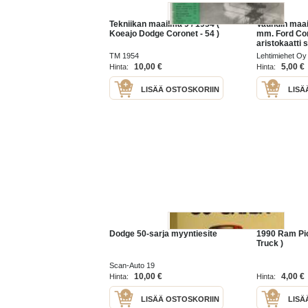
Tekniikan maailma 9 / 1954 (
Vauhdin maai
Koeajo Dodge Coronet - 54 )
mm. Ford Cor
aristokaatti s
Chevykupla, 
TM 1954
Lehtimiehet Oy
1928 ja Dodg
10,00 €
5,00 €
Hinta:
Hinta:
Hi-lux 2200 
LISÄÄ OSTOSKORIIN
LISÄ
Dodge 50-sarja myyntiesite
1990 Ram Pi
Truck )
Scan-Auto 19
10,00 €
4,00 €
Hinta:
Hinta:
LISÄÄ OSTOSKORIIN
LISÄ