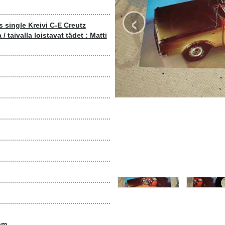
‹
single Kreivi C-E Creutz
a / taivalla loistavat tädet : Matti
om