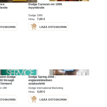
nce
Dodge Caravan vm 1996
iesite
myyntiesite
Dodge 1995
7,00 €
Hinta:
STOSKORIIN
LISÄÄ OSTOSKORIIN
ation Dodge
Dodge Spring 2008 -
50 through
englanninkielinen
l forward
asiakaslehti
4 x 4 - Utility
on 198
Dodge International Marketing
 Ramcharger
2008
4,00 €
Hinta:
nual
STOSKORIIN
LISÄÄ OSTOSKORIIN