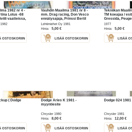
lma 1982 nr 4 -
Vauhdin Maailma 1981 nr 8 -
Tekniikan Maail
tina Lotus -68
mm. Drag racing, Don Vesco
TM koeajaa / esi
iviili vaatteissa,
ennätysajaja, Prinssi Bertil
Gressida, Peuge
Red Hot Ford
kuninkaallinen automies, F1
Mazda Cosmo RX
 1982
Lehtimiehet Oy 1981
1977
e 1937, Toyota
Ranskan GP " Renault sai
Kawasaki Z1-R . 
5,00 €
5,00 €
Hinta:
Hinta:
Diesel 4WD
verensiirrot", SA-Dodge
Dodge Royal Mo
Brougham.
Ä OSTOSKORIIN
LISÄÄ OSTOSKORIIN
LISÄÄ O
ckup ( Dodge
Dodge Aries K 1981 -
Dodge 024 1981 
myyntiesite
Chrysler 1980
Chrysler 1981
8,00 €
12,00 €
Hinta:
Hinta:
Ä OSTOSKORIIN
LISÄÄ OSTOSKORIIN
LISÄÄ O