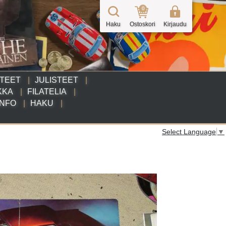
0
Haku
Ostoskori
Kirjaudu
TTEET
JULISTEET
KKA
FILATELIA
INFO
HAKU
Select Language
▼