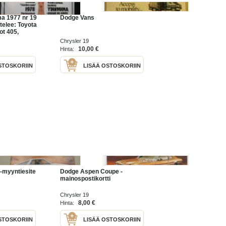
ma 1977 nr 19
Dodge Vans
ttelee: Toyota
ot 405,
-5.
Chrysler 19
Renault 20.
10,00 €
Hinta:
naco
STOSKORIIN
LISÄÄ OSTOSKORIIN
-myyntiesite
Dodge Aspen Coupe -
mainospostikortti
Chrysler 19
8,00 €
Hinta:
STOSKORIIN
LISÄÄ OSTOSKORIIN