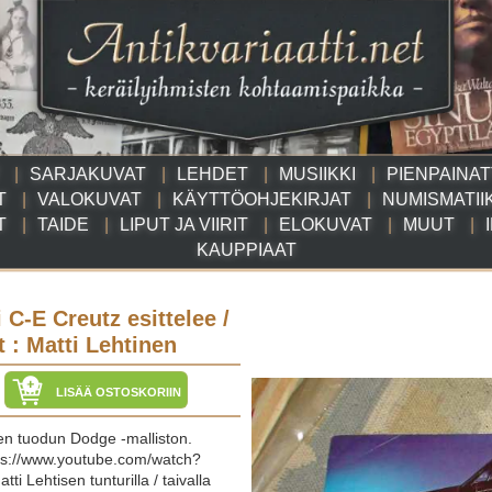
SARJAKUVAT
LEHDET
MUSIIKKI
PIENPAINA
T
VALOKUVAT
KÄYTTÖOHJEKIRJAT
NUMISMATII
T
TAIDE
LIPUT JA VIIRIT
ELOKUVAT
MUUT
KAUPPIAAT
C-E Creutz esittelee /
et : Matti Lehtinen
LISÄÄ OSTOSKORIIN
en tuodun Dodge -malliston.
ps://www.youtube.com/watch?
i Lehtisen tunturilla / taivalla