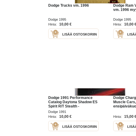
Dodge Trucks vm. 1996
Dodge Ram 
vm. 1996 myy
Dodge 1995
Dodge 1995
10,00 €
10,00 
Hinta:
Hinta:
LISÄÄ OSTOSKORIIN
LISÄ
Dodge 1991 Performance
Dodge Charg
Catalog Daytona Shadow ES
Muscle Cars,
Spirit R/T Stealth -
ensipäiväkuor
myyntiesite / juliste
Katso myös m
Dodge 1991
mm. noin 1 20
10,00 €
15,00 
Hinta:
Hinta:
amerikkalais
ensipäiväkuo
LISÄÄ OSTOSKORIIN
LISÄ