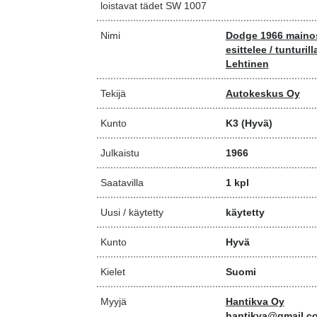
loistavat tädet SW 1007
Nimi
Dodge 1966 mainos 
esittelee / tunturill
Lehtinen
Tekijä
Autokeskus Oy
Kunto
K3
(Hyvä)
Julkaistu
1966
Saatavilla
1 kpl
Uusi / käytetty
käytetty
Kunto
Hyvä
Kielet
Suomi
Myyjä
Hantikva Oy
hantikva@gmail.c