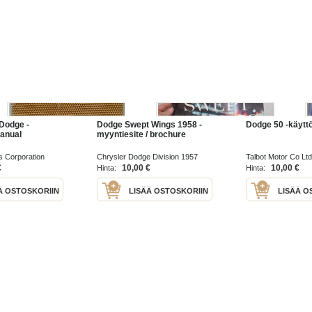
 Dodge -
Dodge Swept Wings 1958 -
Dodge 50 -käyttö
anual
myyntiesite / brochure
s Corporation
Chrysler Dodge Division 1957
Talbot Motor Co Lt
€
10,00 €
10,00 €
Hinta:
Hinta:
Ä OSTOSKORIIN
LISÄÄ OSTOSKORIIN
LISÄÄ O