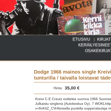
ETUSIVU
KIRJAT
KERÄILYESINEE
OSAKEKIRJA
Dodge 1966 mainos single Kreivi 
tunturilla / taivalla loistavat täd
35,00 €
Hinta:
Kreivi C-E Creutz esittelee vuonna 1966 Suome
Julkaistu singlenä (Autokeskus Oy). 7 WOKLhtt
v=fIvK4Z_CVrAtoisella puolella oopperalaulaja matt