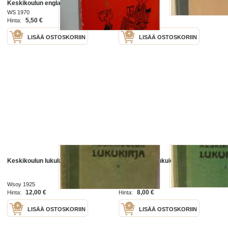
Keskikoulun englannin kielen
oppikirjan 1 osan lukukappaleisiin
WS 1970
Wsoy 1923
1-60
5,50 €
18,00 €
Hinta:
Hinta:
LISÄÄ OSTOSKORIIN
LISÄÄ OSTOSKORIIN
Keskikoulun lukukirja II
Keskikoulun lukukirja I
Wsoy 1925
Wsoy 1925
12,00 €
8,00 €
Hinta:
Hinta:
LISÄÄ OSTOSKORIIN
LISÄÄ OSTOSKORIIN