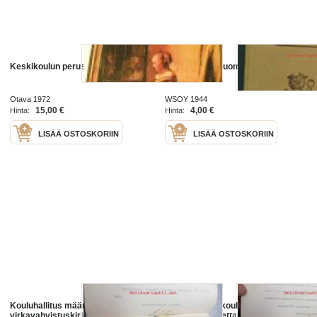
Keskikoulun peruslukemisto 2
Keskikoulun Suomen historia
Otava 1972
WSOY 1944
15,00 €
4,00 €
Hinta:
Hinta:
LISÄÄ OSTOSKORIIN
LISÄÄ OSTOSKORIIN
Kouluhallitus määrää tällä
Terijoen keskikoulun poikain
virkavahvistuskirjalla Terijoen
voimistelunopettajan virkaan