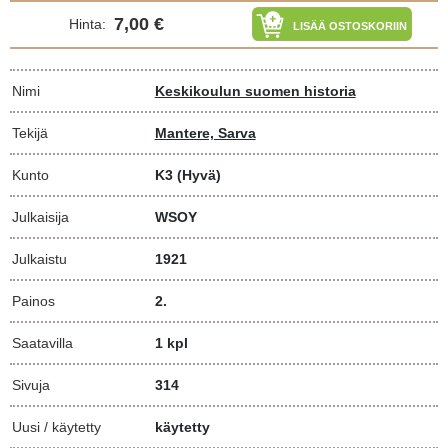
7,00 €
Hinta:
LISÄÄ OSTOSKORIIN
Nimi
Keskikoulun suomen historia
Tekijä
Mantere, Sarva
Kunto
K3
(Hyvä)
Julkaisija
WSOY
Julkaistu
1921
Painos
2.
Saatavilla
1 kpl
Sivuja
314
Uusi / käytetty
käytetty