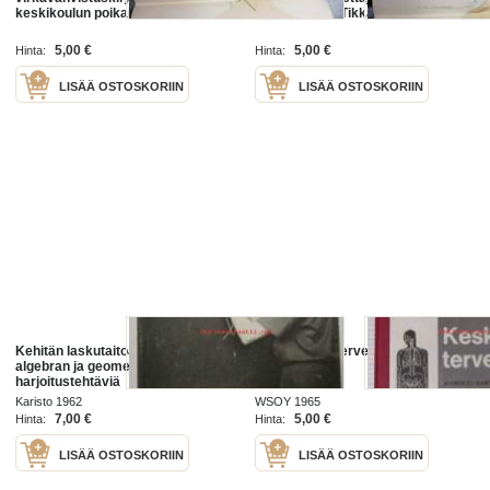
keskikoulun poikain
nimitetty K.V. Tikka.... 17.5.1929 -
voimistelunopettajan virkaan K.V.
asiakirja
Tikan.... 20.3.1920 -asiakirja
5,00 €
5,00 €
Hinta:
Hinta:
LISÄÄ OSTOSKORIIN
LISÄÄ OSTOSKORIIN
Kehitän laskutaitoa. Keskikoulun
Keskikoulun terveyskirja
algebran ja geometrian
harjoitustehtäviä
Karisto 1962
WSOY 1965
7,00 €
5,00 €
Hinta:
Hinta:
LISÄÄ OSTOSKORIIN
LISÄÄ OSTOSKORIIN