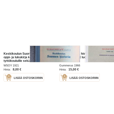
Keskikoulun Suomen historia -
Neuvostoliiton historia Toinen osa -
oppi- ja lukukirja keski- ja
Keskikoulun IX luokan oppikirja
tyttökouluille sekä seminaareille
WSOY 1921
Gummerus 1966
8,00 €
15,00 €
Hinta:
Hinta:
LISÄÄ OSTOSKORIIN
LISÄÄ OSTOSKORIIN