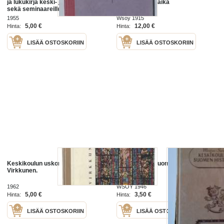
ja lukukirja keski- ja tyttökouluille
Vanha ja keskiaika
sekä seminaareille. 1, Vanha ja
keskiaika / Oskari Mantere, Sarva.
1955
Wsoy 1915
5,00 €
12,00 €
Hinta:
Hinta:
LISÄÄ OSTOSKORIIN
LISÄÄ OSTOSKORIIN
Keskikoulun uskontokirja. 2 / T. P.
Keskikoulun Suomen historia
Virkkunen.
1962
WSOY 1946
5,00 €
3,50 €
Hinta:
Hinta:
LISÄÄ OSTOSKORIIN
LISÄÄ OSTOSKORIIN