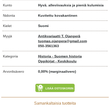
Kunto
Hyvä. alleviivauksia ja pieniä kulumisia
Nidonta
Kuvitettu kovakantinen
Kielet
Suomi
Myyjä
Antikvariaatti T. Ojanperä
tuomas.ojanpera@gmail.com
050-3561363
Kategoria
Historia - Suomen historia
Oppikirjat - Keskikoulu
Arvonlisävero
0,00% (marginaalivero)
LISÄÄ OSTOSKORIIN
Samankaltaisia tuotteita