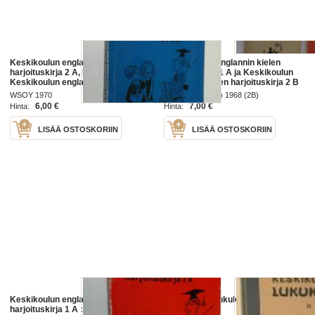
Keskikoulun englannin kielen
Keskikoulun englannin kielen
harjoituskirja 2 A, Liittyy
harjoituskirja 1 A ja Keskikoulun
Keskikoulun englannin kielen
englannin kielen harjoituskirja 2 B
oppikirjan 2 osan 9. uusitun
WSOY 1970
WSOY 1967 (1A) 1968 (2B)
painoksen lukukappaleisiin 1-33
6,00 €
7,00 €
Hinta:
Hinta:
LISÄÄ OSTOSKORIIN
LISÄÄ OSTOSKORIIN
Keskikoulun englannin kielen
Keskikoulun lukukirja II
harjoituskirja 1 A : Liittyy