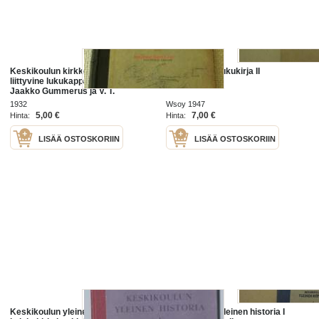
Keskikoulun kirkkohistoria : siihen
Keskikoulun lukukirja II
liittyvine lukukappaleineen /
Jaakko Gummerus ja V. T.
Rosenqvist.
1932
Wsoy 1947
5,00 €
7,00 €
Hinta:
Hinta:
LISÄÄ OSTOSKORIIN
LISÄÄ OSTOSKORIIN
Keskikoulun yleinen historia : oppi-
Keskikoulun yleinen historia I