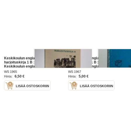
Keskikoulun englannin kielen
Keskikoulun englannin kielen
harjoituskirja 1 B : Liittyy
harjoituskirja 1 B : Liittyy
Keskikoulun englannin kielen
Keskikoulun englannin kielen
oppikirjan 1 osan lukukappaleisiin
oppikirjan 1 osan lukukappaleisiin
WS 1965
WS 1967
61-99
61-99
6,50 €
5,00 €
Hinta:
Hinta:
LISÄÄ OSTOSKORIIN
LISÄÄ OSTOSKORIIN