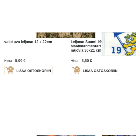
valokuva leijonat 12 x 22cm
Leijonat Suomi 1995
Maailmanmestari - viiri lippu
muovia 30x21 cm
5,00 €
3,50 €
Hinta:
Hinta:
LISÄÄ OSTOSKORIIN
LISÄÄ OSTOSKORIIN