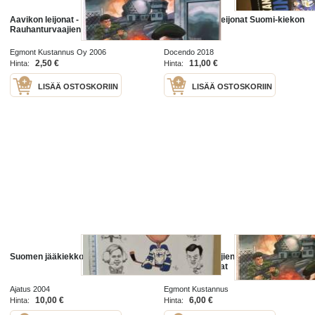
Aavikon leijonat -
Koko kansan leijonat Suomi-kiekon
Rauhanturvaajien Korkeajännitys
historia
Egmont Kustannus Oy 2006
Docendo 2018
2,50 €
11,00 €
Hinta:
Hinta:
LISÄÄ OSTOSKORIIN
LISÄÄ OSTOSKORIIN
Suomen jääkiekkoleijonat
Rauhanturvaajien Korkeajännitys -
Aavikon leijonat
Ajatus 2004
Egmont Kustannus
10,00 €
6,00 €
Hinta:
Hinta: