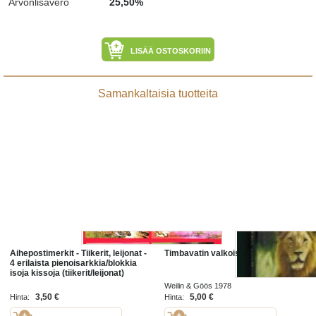
Arvonlisävero
25,50%
LISÄÄ OSTOSKORIIN
Samankaltaisia tuotteita
Aihepostimerkit - Tiikerit, leijonat -
Timbavatin valkoiset leijonat
4 erilaista pienoisarkkia/blokkia
isoja kissoja (tiikerit/leijonat)
(Benin, Kambodza, Togo)
Weilin & Göös 1978
3,50 €
5,00 €
Hinta:
Hinta: