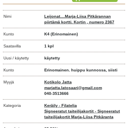
Nimi
Leijonat....Marja-Liisa Pitkärannan
piirtämä kortti. Kortin , numero 2367
Kunto
K4
(Erinomainen)
Saatavilla
1 kpl
Uusi / käytetty
käytetty
Kunto
Erinomainen. huippu kunnossa, siisti
Myyjä
Kotikolo Jatta
marjatta.latosaari@gmail.com
040-3513666
Kategoria
Keräily - Filatelia
Signeeratut taiteilijakortit - Signeeratut
taiteilijakortit Marja-Liisa Pitkäranta