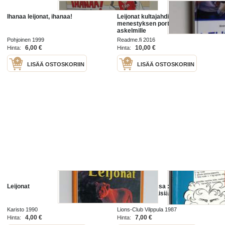
Ihanaa leijonat, ihanaa!
Leijonat kultajahdissa - Tarina
menestyksen portaiden ylimmille
askelmille
Pohjoinen 1999
Readme.fi 2016
6,00 €
10,00 €
Hinta:
Hinta:
LISÄÄ OSTOSKORIIN
LISÄÄ OSTOSKORIIN
Leijonat
Leijonat sopassa : eli yli 100 sivua
pohjoishämäläisiä herkkuruokia
Karisto 1990
Lions-Club Vilppula 1987
4,00 €
7,00 €
Hinta:
Hinta: