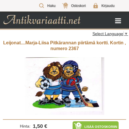
0
Haku
Ostoskori
Kirjaudu
Select Language
▼
Leijonat....Marja-Liisa Pitkärannan piirtämä kortti. Kortin ,
numero 2367
1,50 €
Hinta:
LISÄÄ OSTOSKORIIN