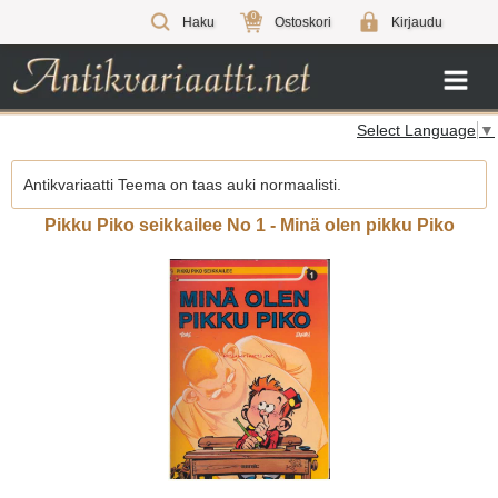
0
Haku
Ostoskori
Kirjaudu
Select Language
▼
Antikvariaatti Teema on taas auki normaalisti.
Pikku Piko seikkailee No 1 - Minä olen pikku Piko