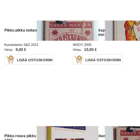
Pikku pikku noitani
Pikku Akan taikapäivä : Pikku
Akan kootut runot ja laulut
Kustantamo S&S 2021
WSOY 2005
9,00 €
10,00 €
Hinta:
Hinta:
LISÄÄ OSTOSKORIIN
LISÄÄ OSTOSKORIIN
Pikku rouva pikku talossa : 1957-
Pikku pikku noitani