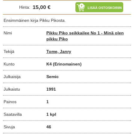
15,00 €
Hinta:
LISÄÄ OSTOSKORIIN
Ensimmäinen kirja Pikku Pikosta.
Nimi
Pikku Piko seikkailee No 1 - Minä olen
pikku Piko
Tekijä
Tome, Janry
Kunto
K4
(Erinomainen)
Julkaisija
Semic
Julkaistu
1991
Painos
1
Saatavilla
1 kpl
Sivuja
46