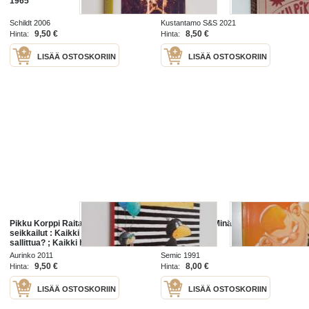
1965
Schildt 2006
Kustantamo S&S 2021
9,50 €
8,50 €
Hinta:
Hinta:
LISÄÄ OSTOSKORIIN
LISÄÄ OSTOSKORIIN
Pikku Korppi Raitasukan kootut
Pikku Piko 1, Minä olen pikku Piko
seikkailut : Kaikki minun! ; Kaikki
sallittua? ; Kaikki hyvin taas! ; Se
on ihan totta! ; Pikku Korppi
Aurinko 2011
Semic 1991
Raitasukka
9,50 €
8,00 €
Hinta:
Hinta:
LISÄÄ OSTOSKORIIN
LISÄÄ OSTOSKORIIN