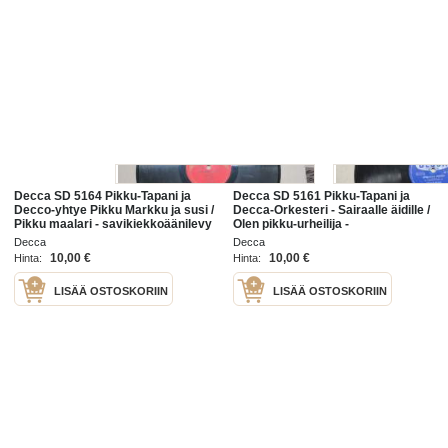
Decca SD 5164 Pikku-Tapani ja
Decca SD 5161 Pikku-Tapani ja
Decco-yhtye Pikku Markku ja susi /
Decca-Orkesteri - Sairaalle äidille /
Pikku maalari - savikiekkoäänilevy
Olen pikku-urheilija -
/ 78 rpm record
savikiekkoäänilevy / 78 rpm record
Decca
Decca
10,00 €
10,00 €
Hinta:
Hinta:
LISÄÄ OSTOSKORIIN
LISÄÄ OSTOSKORIIN