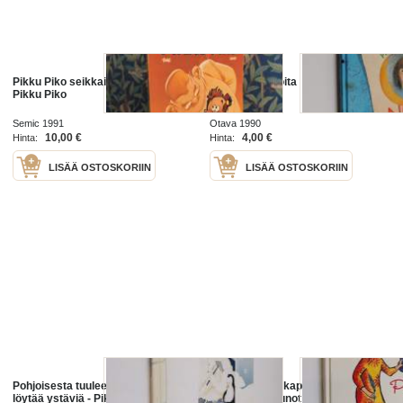
Pikku Piko seikkailee 1 - Minä olen
Pikku pikku noita
Pikku Piko
Semic 1991
Otava 1990
10,00 €
4,00 €
Hinta:
Hinta:
LISÄÄ OSTOSKORIIN
LISÄÄ OSTOSKORIIN
Pohjoisesta tuulee : pikku pingviini
Pikku Akan taikapäivä : Pikku
löytää ystäviä - Pikku pingviini
Akan kootut runot ja laulut