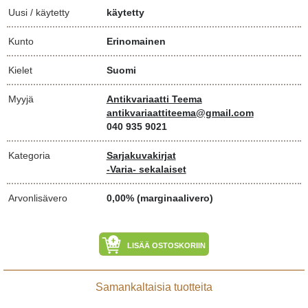
Uusi / käytetty
käytetty
Kunto
Erinomainen
Kielet
Suomi
Myyjä
Antikvariaatti Teema
antikvariaattiteema@gmail.com
040 935 9021
Kategoria
Sarjakuvakirjat
-Varia- sekalaiset
Arvonlisävero
0,00% (marginaalivero)
LISÄÄ OSTOSKORIIN
Samankaltaisia tuotteita