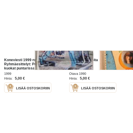
Koneviesti 1999 nr 21 -
Pikku pikku noita
Ryhmäesittelyt: Puimuri, Pikku-
kuokat puntarissa, "Pikku"
Saksalainen, Ohran kylvöntäkoe,
1999
Otava 1990
Marko Palomäen valinta
5,00 €
5,00 €
Hinta:
Hinta:
Aitosuorakylvö, ym.
LISÄÄ OSTOSKORIIN
LISÄÄ OSTOSKORIIN