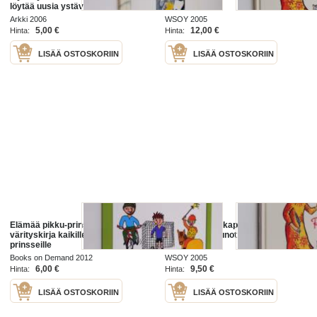
löytää uusia ystäviä
Arkki 2006
WSOY 2005
5,00 €
12,00 €
Hinta:
Hinta:
LISÄÄ OSTOSKORIIN
LISÄÄ OSTOSKORIIN
Elämää pikku-prinssinä : runo-
Pikku Akan taikapäivä : Pikku
värityskirja kaikille pikku-
Akan kootut runot ja laulut
prinsseille
Books on Demand 2012
WSOY 2005
6,00 €
9,50 €
Hinta:
Hinta:
LISÄÄ OSTOSKORIIN
LISÄÄ OSTOSKORIIN