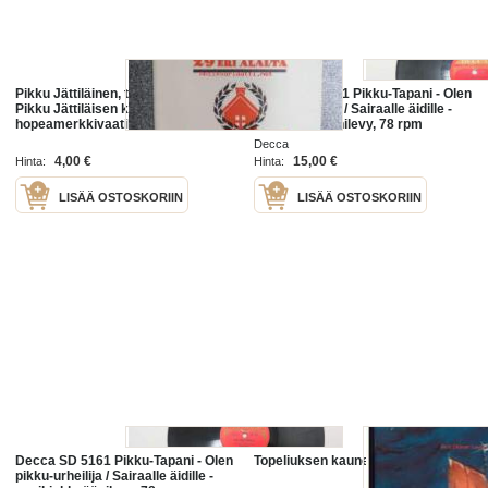
Pikku Jättiläinen, tietokirjan esite,
Decca SD 5161 Pikku-Tapani - Olen
Pikku Jättiläisen kerhon
pikku-urheilija / Sairaalle äidille -
hopeamerkkivaatikukset,
savikiekkoäänilevy, 78 rpm
jäsenkortti jäsen nr 8009
Decca
4,00 €
15,00 €
Hinta:
Hinta:
LISÄÄ OSTOSKORIIN
LISÄÄ OSTOSKORIIN
Decca SD 5161 Pikku-Tapani - Olen
Topeliuksen kauneimmat sadut
pikku-urheilija / Sairaalle äidille -